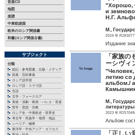
音楽CD
"Хорошо, 
地図
и земново
楽譜
Н.Г. Альф
中東欧諸国
М., Государ
欧米のロシア関係書
2024 年 R283077
和書(ロシア関係古書)
Издание зн
サブジェクト
「家族の
ーシヴィ
分類
総記・参考図書、出版・メディア
"Человек,
辞典・百科事典
летию со
ロシア語学習
альбом./ а
ロシア語・スラヴ語
Камышник
言語
文学・フォークロア
М., Государ
美術・演劇・映画・バレエ・音楽
литературы 
哲学・思想・宗教
2023 年 R257049
ロシア史・中東欧史・世界史
考古学・民族学・地理・地誌
Альбом сос
シベリア・極東
東洋学・中央アジア・カフカス
「正しい
政治・社会