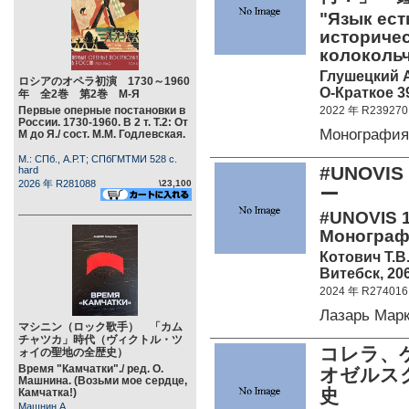
"Язык есть
историчес
колокольч
Глушецкий А
ロシアのオペラ初演 1730～1960
О-Краткое 39
年 全2巻 第2巻 М-Я
Первые оперные постановки в
2022 年 R239270
России. 1730-1960. В 2 т. Т.2: От
Монография
М до Я./ сост. М.М. Годлевская.
М.: СПб., А.Р.Т; СПбГМТМИ 528 c.
#UNOV
hard
2026 年 R281088
\23,100
ー
#UNOVIS 1
Монографи
Котович Т.В
Витебск, 206
2024 年 R274016
Лазарь Мар
マシニン（ロック歌手） 「カム
チャツカ」時代（ヴィクトル・ツ
コレラ、
ォイの聖地の全歴史）
Время "Камчатки"./ ред. О.
オゼルス
Машнина. (Возьми мое сердце,
史
Камчатка!)
Машнин А.