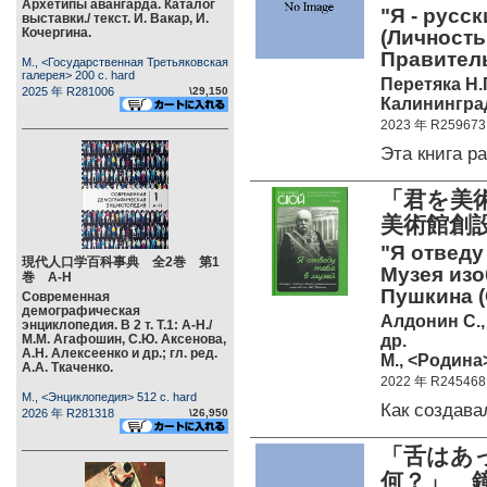
Архетипы авангарда. Каталог
"Я - русс
выставки./ текст. И. Вакар, И.
Кочергина.
(Личность
Правитель
М., <Государственная Третьяковская
галерея> 200 c. hard
Перетяка Н.
2025 年 R281006
\29,150
Калининград
2023 年 R259673
Эта книга 
「君を美
美術館創
"Я отведу
現代人口学百科事典 全2巻 第1
Музея изо
巻 А-Н
Пушкина (
Современная
демографическая
Алдонин С.,
энциклопедия. В 2 т. Т.1: А-Н./
др.
М.М. Агафошин, С.Ю. Аксенова,
А.Н. Алексеенко и др.; гл. ред.
М., <Родина>
А.А. Ткаченко.
2022 年 R245468
М., <Энциклопедия> 512 c. hard
Как создав
2026 年 R281318
\26,950
「舌はあ
何？」 