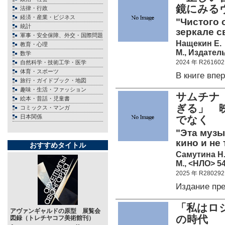
鏡にみる
法律・行政
経済・産業・ビジネス
"Чистого 
統計
зеркале с
軍事・安全保障、外交・国際問題
Нащекин Е.
教育・心理
М., Издатель
数学
2024 年 R261602
自然科学・技術工学・医学
体育・スポーツ
В книге вп
旅行・ガイドブック・地図
趣味・生活・ファッション
サムチナ（
絵本・昔話・児童書
ぎる」 
コミックス・マンガ
日本関係
でなく
"Эта музы
кино и не
おすすめタイトル
Самутина Н
М., <НЛО> 54
2025 年 R280292
Издание пр
「私はロ
アヴァンギャルドの原型 展覧会
の時代
図録（トレチヤコフ美術館刊）