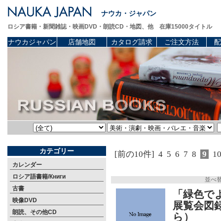
ナウカ・ジャパン
ロシア書籍・新聞雑誌・映画DVD・朗読CD・地図、他 在庫15000タイトル
ナウカジャパン
店舗地図
カタログ請求
ご注文方法
配
カテゴリー
[前の10件]
4
5
6
7
8
9
1
カレンダー
ロシア語書籍/Книги
並べ
古書
「緑色で
映像DVD
展覧会図
朗読、その他CD
ら）