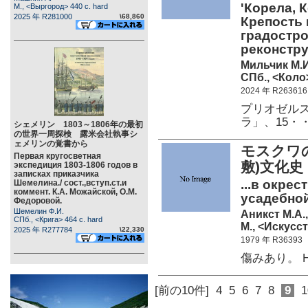
'Корела, 
М., <Выргород> 440 c. hard
2025 年 R281000
\68,860
Крепость 
градостро
реконстру
Мильчик М.И
СПб., <Коло>
2024 年 R263616
プリオゼルス
ラ」、15・
シェメリン 1803～1806年の最初
の世界一周探検 露米会社執事シ
ェメリンの覚書から
モスクワ
Первая кругосветная
敷)文化史
экспедиция 1803-1806 годов в
записках приказчика
...в окре
Шемелина./ сост.,вступ.ст.и
коммент. К.А. Можайской, О.М.
усадебной
Федоровой.
Шемелин Ф.И.
Аникст М.А.,
СПб., <Крига> 464 c. hard
М., <Искусст
2025 年 R277784
\22,330
1979 年 R36393
傷みあり。 Нек
[前の10件]
4
5
6
7
8
9
1