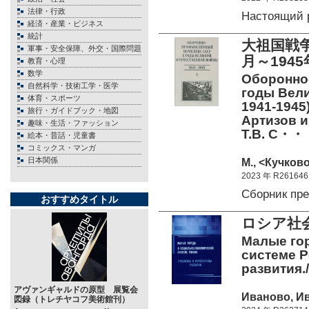
法律・行政
Настоящий 
経済・産業・ビジネス
統計
大祖国戦争
軍事・安全保障、外交・国際問題
月～1945
教育・心理
数学
Оборонно
自然科学・技術工学・医学
годы Вели
体育・スポーツ
1941-1945).
旅行・ガイドブック・地図
Артизов и 
趣味・生活・ファッション
Т.В. С・・
絵本・昔話・児童書
コミックス・マンガ
日本関係
М., <Кучково
2023 年 R261646
Сборник пр
おすすめタイトル
ロシア社
Малые го
системе 
развития.
アヴァンギャルドの原型 展覧会
Иваново, Ив
図録（トレチヤコフ美術館刊）