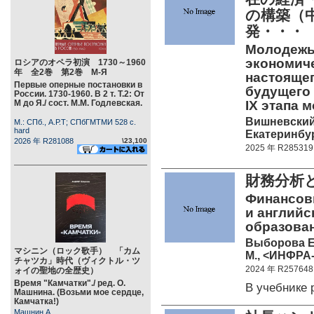
の構築（
発・・・
Молодежь 
экономич
ロシアのオペラ初演 1730～1960
年 全2巻 第2巻 М-Я
настоящег
Первые оперные постановки в
будущего 
России. 1730-1960. В 2 т. Т.2: От
М до Я./ сост. М.М. Годлевская.
IX этапа
Вишневский 
М.: СПб., А.Р.Т; СПбГМТМИ 528 c.
hard
Екатеринбур
2026 年 R281088
\23,100
2025 年 R285319
財務分析
Финансовы
и английс
образова
Выборова Е
マシニン（ロック歌手） 「カム
М., <ИНФРА-
チャツカ」時代（ヴィクトル・ツ
2024 年 R257648
ォイの聖地の全歴史）
Время "Камчатки"./ ред. О.
В учебнике
Машнина. (Возьми мое сердце,
Камчатка!)
Машнин А.