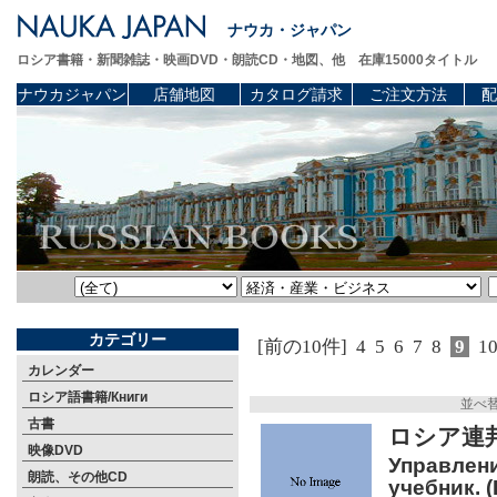
ナウカ・ジャパン
ロシア書籍・新聞雑誌・映画DVD・朗読CD・地図、他 在庫15000タイトル
ナウカジャパン
店舗地図
カタログ請求
ご注文方法
配
カテゴリー
[前の10件]
4
5
6
7
8
9
1
カレンダー
ロシア語書籍/Книги
並べ
古書
ロシア連
映像DVD
Управлени
朗読、その他CD
учебник. 