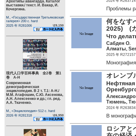
2024 年 R263714
Архетипы авангарда. Каталог
выставки./ текст. И. Вакар, И.
Проблемы р
Кочергина.
М., <Государственная Третьяковская
何をなすべき
галерея> 200 c. hard
2025 年 R281006
\29,150
2025) 
Что делат
Сабден О.
Алматы, Serv
2025 年 R272157
Монография
現代人口学百科事典 全2巻 第1
オレンブ
巻 А-Н
Нефтяная
Современная
демографическая
Оренбургс
энциклопедия. В 2 т. Т.1: А-Н./
М.М. Агафошин, С.Ю. Аксенова,
Александро
А.Н. Алексеенко и др.; гл. ред.
Тюмень, Тюм
А.А. Ткаченко.
2024 年 R263834
М., <Энциклопедия> 512 c. hard
В монограф
2026 年 R281318
\26,950
ロシアと
在の経済