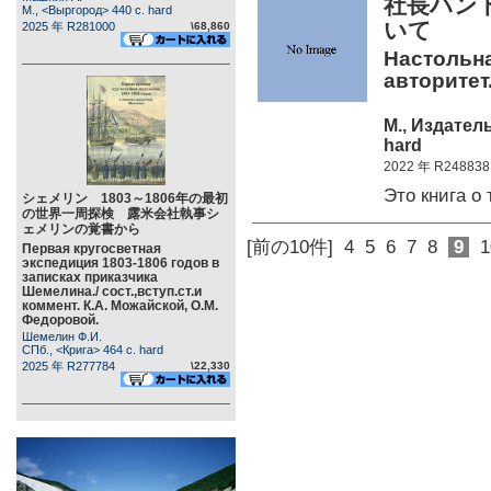
社長ハン
М., <Выргород> 440 c. hard
いて
2025 年 R281000
\68,860
Настольна
авторитет.
М., Издател
hard
2022 年 R248838
Это книга 
シェメリン 1803～1806年の最初
の世界一周探検 露米会社執事シ
ェメリンの覚書から
[前の10件]
4
5
6
7
8
9
1
Первая кругосветная
экспедиция 1803-1806 годов в
записках приказчика
Шемелина./ сост.,вступ.ст.и
коммент. К.А. Можайской, О.М.
Федоровой.
Шемелин Ф.И.
СПб., <Крига> 464 c. hard
2025 年 R277784
\22,330