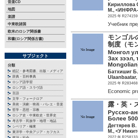
音楽CD
Кириллова О
地図
М., <ИНФРА-
2025 年 R274159
楽譜
Учебник пр
中東欧諸国
欧米のロシア関係書
モンゴル
和書(ロシア関係古書)
制度（モ
Монгол ул
サブジェクト
Зах зээл, 
Mongolian
分類
Батхишиг Б.
総記・参考図書、出版・メディア
Ulaanbaatar,
辞典・百科事典
ロシア語学習
2025 年 R283468
ロシア語・スラヴ語
Economic pr
言語
文学・フォークロア
露・英・
美術・演劇・映画・バレエ・音楽
哲学・思想・宗教
Русско-ан
ロシア史・中東欧史・世界史
Более 500
考古学・民族学・地理・地誌
Дегтярев В.
シベリア・極東
М., <У Никит
東洋学・中央アジア・カフカス
2022 年 R258133
政治・社会