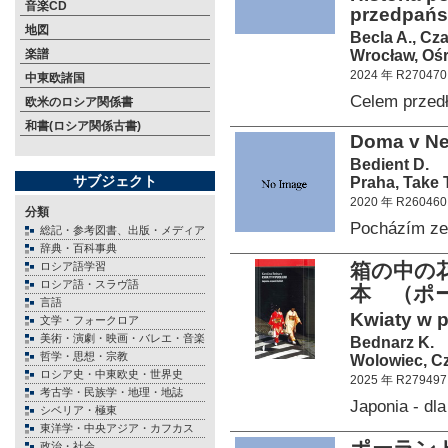
音楽CD
przedpańs
地図
Becla A., Czaj
Wrocław, Ośr
楽譜
2024 年 R270470
中東欧諸国
Celem przed
欧米のロシア関係書
和書(ロシア関係古書)
Doma v Neb
Bedient D.
サブジェクト
Praha, Take 
2020 年 R260460
分類
Pocházím z
総記・参考図書、出版・メディア
辞典・百科事典
箱の中の
ロシア語学習
ロシア語・スラヴ語
本 （ポ
言語
Kwiaty w p
文学・フォークロア
美術・演劇・映画・バレエ・音楽
Bednarz K.
哲学・思想・宗教
Wolowiec, Cz
ロシア史・中東欧史・世界史
2025 年 R279497
考古学・民族学・地理・地誌
Japonia - d
シベリア・極東
東洋学・中央アジア・カフカス
政治・社会