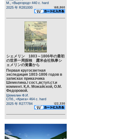
М., <Выргород> 440 c. hard
2025 年 R281000
\68,860
シェメリン 1803～1806年の最初
の世界一周探検 露米会社執事シ
ェメリンの覚書から
Первая кругосветная
экспедиция 1803-1806 годов в
записках приказчика
Шемелина./ сост.,вступ.ст.и
коммент. К.А. Можайской, О.М.
Федоровой.
Шемелин Ф.И.
СПб., <Крига> 464 c. hard
2025 年 R277784
\22,330