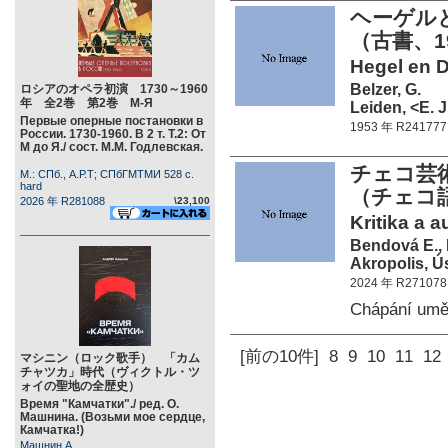
ヘーゲル
（古書、1
Hegel en 
Belzer, G.
ロシアのオペラ初演 1730～1960
年 全2巻 第2巻 М-Я
Leiden, <E. J.
Первые оперные постановки в
1953 年 R241777
России. 1730-1960. В 2 т. Т.2: От
М до Я./ сост. М.М. Годлевская.
チェコ芸術
М.: СПб., А.Р.Т; СПбГМТМИ 528 c.
hard
（チェコ
2026 年 R281088
\23,100
Kritika a 
Bendová E., 
Akropolis, Ú
2024 年 R271078
Chápání umě
[前の10件]
8
9
10
11
12
マシニン（ロック歌手） 「カム
チャツカ」時代（ヴィクトル・ツ
ォイの聖地の全歴史）
Время "Камчатки"./ ред. О.
Машнина. (Возьми мое сердце,
Камчатка!)
Машнин А.