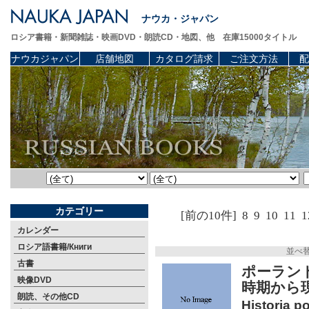
ナウカ・ジャパン
ロシア書籍・新聞雑誌・映画DVD・朗読CD・地図、他 在庫15000タイトル
ナウカジャパン
店舗地図
カタログ請求
ご注文方法
配
カテゴリー
[前の10件]
8
9
10
11
1
カレンダー
ロシア語書籍/Книги
並べ
古書
ポーラン
映像DVD
時期から
朗読、その他CD
Historia p