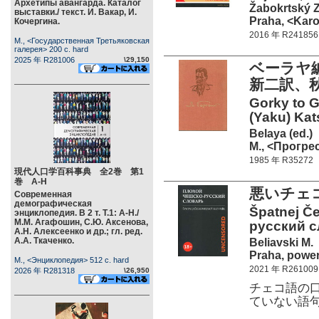
Архетипы авангарда. Каталог
Žabokrtský Z
выставки./ текст. И. Вакар, И.
Praha, <Karo
Кочергина.
2016 年 R241856
М., <Государственная Третьяковская
галерея> 200 c. hard
2025 年 R281006
\29,150
ベーラヤ
新二訳、
Gorky to G
(Yaku) Ka
Belaya (ed.)
М., <Прогрес
1985 年 R35272
現代人口学百科事典 全2巻 第1
巻 А-Н
悪いチェ
Современная
демографическая
Špatnej Č
энциклопедия. В 2 т. Т.1: А-Н./
М.М. Агафошин, С.Ю. Аксенова,
русский с
А.Н. Алексеенко и др.; гл. ред.
А.А. Ткаченко.
Beliavski M.
Praha, power
М., <Энциклопедия> 512 c. hard
2021 年 R261009
2026 年 R281318
\26,950
チェコ語の
ていない語