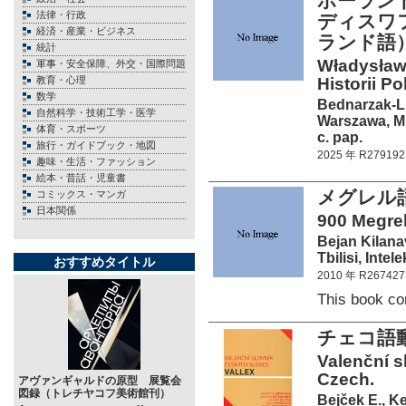
ポーラン
法律・行政
ディスワフ
経済・産業・ビジネス
ランド語
統計
Władysław
軍事・安全保障、外交・国際問題
教育・心理
Historii 
数学
Bednarzak-Li
自然科学・技術工学・医学
Warszawa, M
体育・スポーツ
c. pap.
旅行・ガイドブック・地図
2025 年 R279192
趣味・生活・ファッション
絵本・昔話・児童書
メグレル語
コミックス・マンガ
日本関係
900 Megre
Bejan Kilana
Tbilisi, Intel
おすすめタイトル
2010 年 R267427
This book c
チェコ語
Valenční s
Czech.
アヴァンギャルドの原型 展覧会
図録（トレチヤコフ美術館刊）
Bejček E., Ke