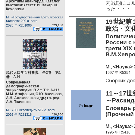
Архетипы авангарда. Каталог
内戦期にコル
выставки./ текст. И. Вакар, И.
った・・・
Кочергина.
М., <Государственная Третьяковская
19世紀
галерея> 200 c. hard
2025 年 R281006
\29,150
政治・文
Политиче
России с 
трети XIX 
В.М.Хеврол
М., <Наука> 
現代人口学百科事典 全2巻 第1
1997 年 R5354
巻 А-Н
Сборник до
Современная
демографическая
энциклопедия. В 2 т. Т.1: А-Н./
11～17
М.М. Агафошин, С.Ю. Аксенова,
А.Н. Алексеенко и др.; гл. ред.
～Раски
А.А. Ткаченко.
Словарь р
М., <Энциклопедия> 512 c. hard
(Прочный 
2026 年 R281318
\26,950
М., <Наука> 
1995 年 R5416