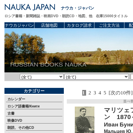
ナウカ・ジャパン
ロシア書籍・新聞雑誌・映画DVD・朗読CD・地図、他 在庫15000タイトル
ナウカジャパン
店舗地図
カタログ請求
ご注文方法
配
カテゴリー
1
2
3
4
5
[次の10件]
カレンダー
並べ
ロシア語書籍/Книги
マリツェフ
古書
ン 187
映像DVD
Иван Бунин
朗読、その他CD
Мальцев Ю.