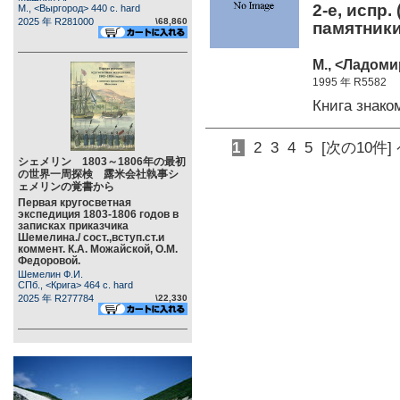
2-е, испр.
М., <Выргород> 440 c. hard
2025 年 R281000
\68,860
памятники
М., <Ладомир
1995 年 R5582
Книга знак
1
2
3
4
5
[次の10件]
シェメリン 1803～1806年の最初
の世界一周探検 露米会社執事シ
ェメリンの覚書から
Первая кругосветная
экспедиция 1803-1806 годов в
записках приказчика
Шемелина./ сост.,вступ.ст.и
коммент. К.А. Можайской, О.М.
Федоровой.
Шемелин Ф.И.
СПб., <Крига> 464 c. hard
2025 年 R277784
\22,330