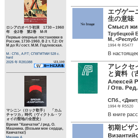
エヴゲーニ
生の意味
Смысл жиз
ロシアのオペラ初演 1730～1960
年 全2巻 第2巻 М-Я
Трубецкой Е
Первые оперные постановки в
М., <Республ
России. 1730-1960. В 2 т. Т.2: От
М до Я./ сост. М.М. Годлевская.
1994 年 R5477
В настояще
М.: СПб., А.Р.Т; СПбГМТМИ 528 c.
hard
2026 年 R281088
\23,100
アレクセイ
と資料（古
Алексей 
/ Отв. Ред
СПб., <Дмит
1994 年 R5520
マシニン（ロック歌手） 「カム
В книге ра
チャツカ」時代（ヴィクトル・ツ
ォイの聖地の全歴史）
Время "Камчатки"./ ред. О.
初期ビザ
Машнина. (Возьми мое сердце,
Камчатка!)
Византийс
Машнин А.