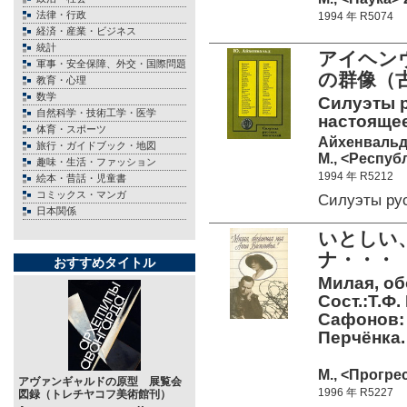
法律・行政
1994 年 R5074
経済・産業・ビジネス
統計
アイヘンヴ
軍事・安全保障、外交・国際問題
の群像（古
教育・心理
数学
Силуэты р
自然科学・技術工学・医学
настояще
体育・スポーツ
Айхенвальд
旅行・ガイドブック・地図
М., <Республ
趣味・生活・ファッション
1994 年 R5212
絵本・昔話・児童書
コミックス・マンガ
Силуэты ру
日本関係
いとしい
ナ・・・（
おすすめタイトル
Милая, о
Сост.:Т.Ф.
Сафонов: Р
Перчёнка.
М., <Прогрес
アヴァンギャルドの原型 展覧会
1996 年 R5227
図録（トレチヤコフ美術館刊）