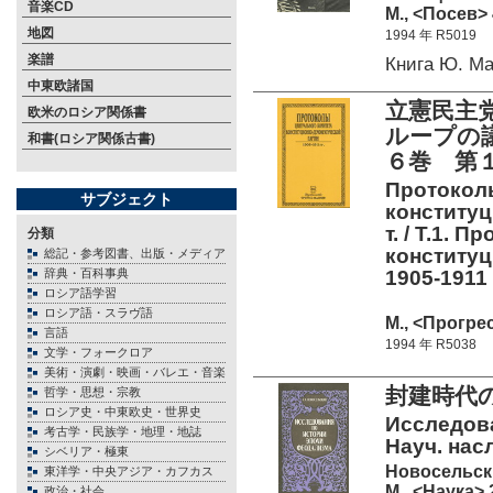
音楽CD
М., <Посев> 
地図
1994 年 R5019
楽譜
Книга Ю. М
中東欧諸国
立憲民主
欧米のロシア関係書
ループの議
和書(ロシア関係古書)
６巻 第１
Протоколы
サブジェクト
конституц
т. / Т.1.
分類
конституц
総記・参考図書、出版・メディア
辞典・百科事典
1905-1911 
ロシア語学習
ロシア語・スラヴ語
М., <Прогре
言語
1994 年 R5038
文学・フォークロア
美術・演劇・映画・バレエ・音楽
封建時代
哲学・思想・宗教
ロシア史・中東欧史・世界史
Исследова
考古学・民族学・地理・地誌
Науч. нас
シベリア・極東
Новосельск
東洋学・中央アジア・カフカス
М., <Наука> 
政治・社会