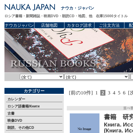
ナウカ・ジャパン
ロシア書籍・新聞雑誌・映画DVD・朗読CD・地図、他 在庫15000タイトル
ナウカジャパン
店舗地図
カタログ請求
ご注文方法
配
カテゴリー
[前の10件]
1
2
3
4
5
6
[
カレンダー
ロシア語書籍/Книги
並べ
古書
書籍 研究
映像DVD
Книга. Ис
朗読、その他CD
(Книга. И