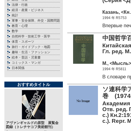
(Серия <Де
法律・行政
経済・産業・ビジネス
Казань, <Кн.
統計
1994 年 R5753
軍事・安全保障、外交・国際問題
Впервые пе
教育・心理
数学
自然科学・技術工学・医学
中国哲学
体育・スポーツ
Китайская
旅行・ガイドブック・地図
Гл. ред. М
趣味・生活・ファッション
絵本・昔話・児童書
М., <Мысль> 
コミックス・マンガ
日本関係
1994 年 R5811
В словаре 
おすすめタイトル
ソ連科学ア
巻 (19
Академия 
Отв. ред. 
c.) Кн.2:1
с.). Repr. 
アヴァンギャルドの原型 展覧会
図録（トレチヤコフ美術館刊）