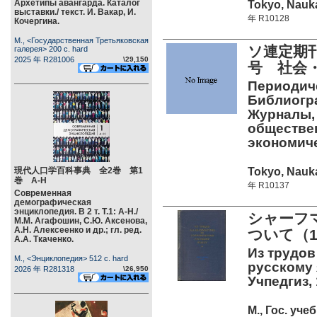
Архетипы авангарда. Каталог
Tokyo, Nauka
выставки./ текст. И. Вакар, И.
年 R10128
Кочергина.
М., <Государственная Третьяковская
ソ連定期刊
галерея> 200 c. hard
2025 年 R281006
\29,150
号 社会・
Периодиче
Библиогра
Журналы,
обществе
экономич
Tokyo, Nauka
現代人口学百科事典 全2巻 第1
巻 А-Н
年 R10137
Современная
демографическая
энциклопедия. В 2 т. Т.1: А-Н./
シャーフ
М.М. Агафошин, С.Ю. Аксенова,
А.Н. Алексеенко и др.; гл. ред.
ついて（1
А.А. Ткаченко.
Из трудов
М., <Энциклопедия> 512 c. hard
русскому 
2026 年 R281318
\26,950
Учпедгиз, 1
М., Гос. уч