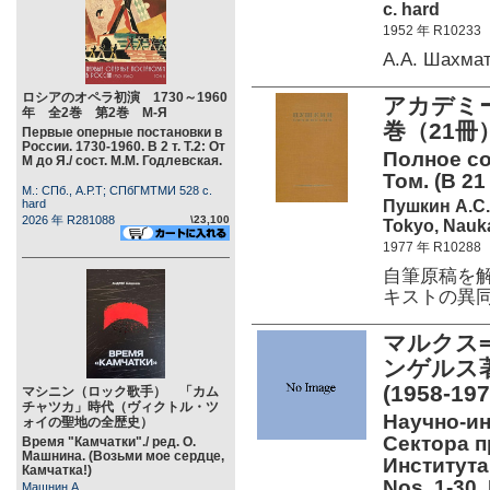
c. hard
1952 年 R10233
А.А. Шахма
ロシアのオペラ初演 1730～1960
アカデミ
年 全2巻 第2巻 М-Я
巻（21冊）
Первые оперные постановки в
России. 1730-1960. В 2 т. Т.2: От
Полное со
М до Я./ сост. М.М. Годлевская.
Том. (В 21 
М.: СПб., А.Р.Т; СПбГМТМИ 528 c.
Пушкин А.С.
hard
2026 年 R281088
\23,100
Tokyo, Nauka
1977 年 R10288
自筆原稿を
キストの異
マルクス
ンゲルス著
(1958-1
マシニン（ロック歌手） 「カム
チャツカ」時代（ヴィクトル・ツ
Научно-и
ォイの聖地の全歴史）
Сектора п
Время "Камчатки"./ ред. О.
Машнина. (Возьми мое сердце,
Института
Камчатка!)
Nos. 1-30.
Машнин А.