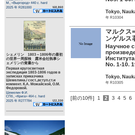
М., <Выргород> 440 c. hard
2025 年 R281000
\68,860
Tokyo, Nauka
年 R10304
マルクス
ンゲルス
Научное с
произведе
シェメリン 1803～1806年の最初
Института
の世界一周探検 露米会社執事シ
ェメリンの覚書から
No. 1-10. 
Первая кругосветная
экспедиция 1803-1806 годов в
Tokyo, Nauka
записках приказчика
Шемелина./ сост.,вступ.ст.и
年 R10305
коммент. К.А. Можайской, О.М.
Федоровой.
Шемелин Ф.И.
СПб., <Крига> 464 c. hard
[前の10件]
1
2
3
4
5
6
2025 年 R277784
\22,330