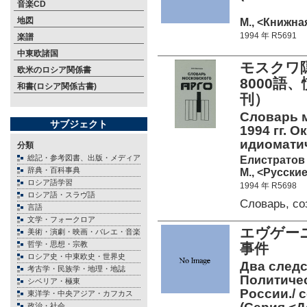
音楽CD
地図
М., <Книжная
1994 年 R5691
楽譜
中東欧諸国
モスクワ隠
欧米のロシア関係書
8000語
和書(ロシア関係古書)
刊）
Словарь м
サブジェクト
1994 гг. О
идиоматич
分類
総記・参考図書、出版・メディア
Елистратов 
辞典・百科事典
М., <Русские
ロシア語学習
1994 年 R5698
ロシア語・スラヴ語
Словарь, с
言語
文学・フォークロア
エヴゲー
美術・演劇・映画・バレエ・音楽
哲学・思想・宗教
事件
ロシア史・中東欧史・世界史
Два следс
考古学・民族学・地理・地誌
Политичес
シベリア・極東
России./ с
東洋学・中央アジア・カフカス
政治・社会