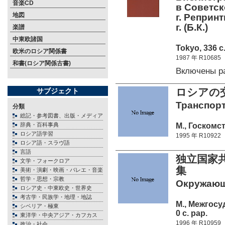
音楽CD
в Советск
地図
г. Реприн
г. (Б.К.)
楽譜
中東欧諸国
Tokyo, 336 c
欧米のロシア関係書
1987 年 R10685
和書(ロシア関係古書)
Включены р
ロシアの交
サブジェクト
Транспорт 
分類
総記・参考図書、出版・メディア
М., Госкомст
辞典・百科事典
ロシア語学習
1995 年 R10922
ロシア語・スラヴ語
言語
独立国家共
文学・フォークロア
集
美術・演劇・映画・バレエ・音楽
哲学・思想・宗教
Окружающа
ロシア史・中東欧史・世界史
考古学・民族学・地理・地誌
М., Межгос
シベリア・極東
0 c. pap.
東洋学・中央アジア・カフカス
1996 年 R10959
政治・社会