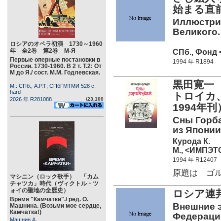
始まる直
Иллюстри
Великого.
ロシアのオペラ初演 1730～1960
年 全2巻 第2巻 М-Я
СПб., Фонд 
Первые оперные постановки в
1994 年 R1894
России. 1730-1960. В 2 т. Т.2: От
М до Я./ сост. М.М. Годлевская.
黒田寛一
М.: СПб., А.Р.Т; СПбГМТМИ 528 c.
hard
トロイカ
2026 年 R281088
\23,100
1994年刊
Сны Горба
из Японии)
Курода К.
М., <ИМПЭТО
1994 年 R12407
原題は「ゴルバ
マシニン（ロック歌手） 「カム
チャツカ」時代（ヴィクトル・ツ
ォイの聖地の全歴史）
ロシア連邦
Время "Камчатки"./ ред. О.
Внешние 
Машнина. (Возьми мое сердце,
Камчатка!)
Федерации 
Машнин А.