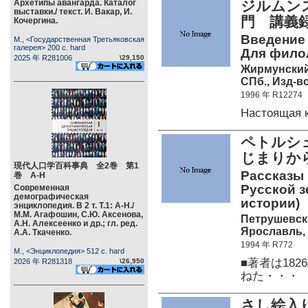
Архетипы авангарда. Каталог
ジルムンス
выставки./ текст. И. Вакар, И.
門 講義録
Кочергина.
Введение 
М., <Государственная Третьяковская
галерея> 200 c. hard
Для филол
2025 年 R281006
\29,150
Жирмунский
СПб., Изд-во
1996 年 R12274
Настоящая 
ペトルシ
じまりか
現代人口学百科事典 全2巻 第1
Рассказы 
巻 А-Н
Русской з
Современная
демографическая
истории)
энциклопедия. В 2 т. Т.1: А-Н./
М.М. Агафошин, С.Ю. Аксенова,
Петрушевск
А.Н. Алексеенко и др.; гл. ред.
Ярославль, 
А.А. Ткаченко.
1994 年 R772
М., <Энциклопедия> 512 c. hard
■著者は18
2026 年 R281318
\26,950
ねた・・・
さし絵入