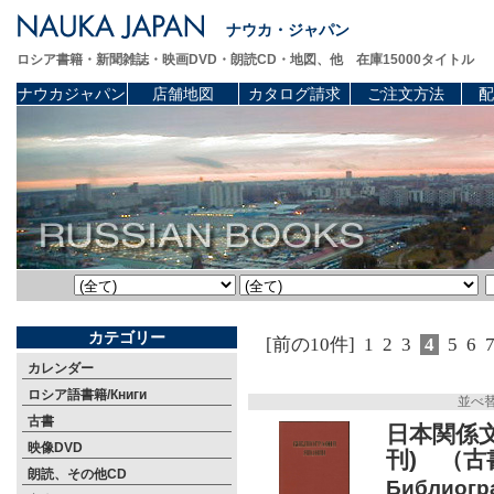
ナウカ・ジャパン
ロシア書籍・新聞雑誌・映画DVD・朗読CD・地図、他 在庫15000タイトル
ナウカジャパン
店舗地図
カタログ請求
ご注文方法
配
カテゴリー
[前の10件]
1
2
3
4
5
6
カレンダー
ロシア語書籍/Книги
並べ
古書
日本関係文献
映像DVD
刊) （古
朗読、その他CD
Библиогра