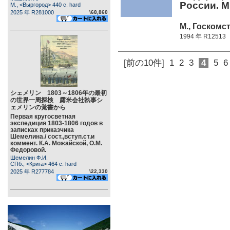
России. 
М., <Выргород> 440 c. hard
2025 年 R281000
\68,860
М., Госкомст
1994 年 R12513
[前の10件]
1
2
3
4
5
6
シェメリン 1803～1806年の最初
の世界一周探検 露米会社執事シ
ェメリンの覚書から
Первая кругосветная
экспедиция 1803-1806 годов в
записках приказчика
Шемелина./ сост.,вступ.ст.и
коммент. К.А. Можайской, О.М.
Федоровой.
Шемелин Ф.И.
СПб., <Крига> 464 c. hard
2025 年 R277784
\22,330