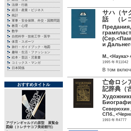
法律・行政
経済・産業・ビジネス
サハ（ヤ
統計
話 （レ
軍事・安全保障、外交・国際問題
Предания,
教育・心理
数学
грампласт
自然科学・技術工学・医学
(Сер.<Па
体育・スポーツ
и Дальнег
旅行・ガイドブック・地図
趣味・生活・ファッション
М., <Наука> 
絵本・昔話・児童書
1995 年 R11042
コミックス・マンガ
日本関係
В том вклю
亡命ロシア
おすすめタイトル
記辞典（
Художники
Биографи
Северюхин Д
СПб., <Черн
1993 年 R4777
アヴァンギャルドの原型 展覧会
図録（トレチヤコフ美術館刊）