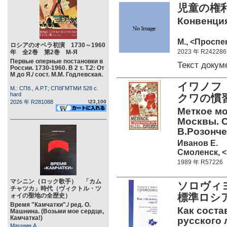
児童の権
Конвенция
М., <Проспек
ロシアのオペラ初演 1730～1960
2023 年 R242286
年 全2巻 第2巻 М-Я
Первые оперные постановки в
Текст доку
России. 1730-1960. В 2 т. Т.2: От
М до Я./ сост. М.М. Годлевская.
イワノフ
М.: СПб., А.Р.Т; СПбГМТМИ 528 c.
hard
クワの慣
2026 年 R281088
\23,100
Меткое мо
Москвы. С
В.Розонче
Иванов Е.
Смоленск, <
1989 年 R57226
マシニン（ロック歌手） 「カム
ソロヴィ
チャツカ」時代（ヴィクトル・ツ
標準ロシ
ォイの聖地の全歴史）
Время "Камчатки"./ ред. О.
Как соста
Машнина. (Возьми мое сердце,
Камчатка!)
русского 
Машнин А.