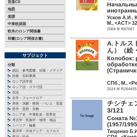
音楽CD
Начальны
地図
инотранн
楽譜
Усков А.И.,
М., <АСТ> 32
中東欧諸国
2009 年 R87067
欧米のロシア関係書
和書(ロシア関係古書)
A.トル
ん）（絵・
サブジェクト
Колобок: 
обработке
分類
(Страничк
総記・参考図書、出版・メディア
辞典・百科事典
ロシア語学習
СПб., М., <Р
ロシア語・スラヴ語
2024 年 R264455
言語
文学・フォークロア
チシチェン
美術・演劇・映画・バレエ・音楽
3/121
哲学・思想・宗教
ロシア史・中東欧史・世界史
Соната №1
考古学・民族学・地理・地誌
(1957/1995
シベリア・極東
Тищенко Б.И
東洋学・中央アジア・カフカス
СПб., <Комп
政治・社会