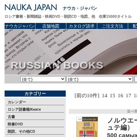
ナウカ・ジャパン
ロシア書籍・新聞雑誌・映画DVD・朗読CD・地図、他 在庫15000タイトル
ナウカジャパン
店舗地図
カタログ請求
ご注文方法
配
カテゴリー
[前の10件]
14
15
16
17
1
カレンダー
ロシア語書籍/Книги
並べ
古書
ノルウエ
映像DVD
ュテ編）
朗読、その他CD
500 самых