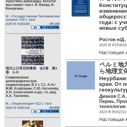
Архетипы авангарда. Каталог
Конституц
выставки./ текст. И. Вакар, И.
Кочергина.
изменени
общеросси
М., <Государственная Третьяковская
галерея> 200 c. hard
года: с у
2025 年 R281006
\29,150
новых су
Ростов н/Д.,
2025 年 R253033
Настоящее 
ペルミ地
現代人口学百科事典 全2巻 第1
ら地理文
巻 А-Н
Современная
Неурбани
демографическая
края. От 
энциклопедия. В 2 т. Т.1: А-Н./
М.М. Агафошин, С.Ю. Аксенова,
геокульту
А.Н. Алексеенко и др.; гл. ред.
Дианов С.А.
А.А. Ткаченко.
Пермь, Про
М., <Энциклопедия> 512 c. hard
технологии 
2026 年 R281318
\26,950
2023 年 R252211
Настоящая 