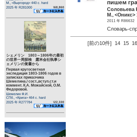
пишем гр
М., <Выргород> 440 c. hard
2025 年 R281000
\68,860
Соловьева 
М., <Оникс> 
2011 年 R86632
Словарь-сп
[前の10件]
14
15
1
シェメリン 1803～1806年の最初
の世界一周探検 露米会社執事シ
ェメリンの覚書から
Первая кругосветная
экспедиция 1803-1806 годов в
записках приказчика
Шемелина./ сост.,вступ.ст.и
коммент. К.А. Можайской, О.М.
Федоровой.
Шемелин Ф.И.
СПб., <Крига> 464 c. hard
2025 年 R277784
\22,330