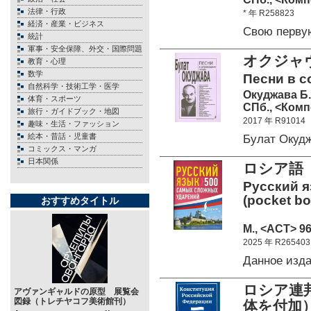
法律・行政
* 年 R258823
経済・産業・ビジネス
Свою перву
統計
軍事・安全保障、外交・国際問題
オクジャ
教育・心理
数学
Песни в с
自然科学・技術工学・医学
Окуджава Б
体育・スポーツ
СПб., <Комп
旅行・ガイドブック・地図
2017 年 R91014
趣味・生活・ファッション
絵本・昔話・児童書
Булат Окуд
コミックス・マンガ
日本関係
ロシア語
Русский я
(pocket b
おすすめタイトル
М., <АСТ> 96
2025 年 R265403
Данное изд
ロシア連
アヴァンギャルドの原型 展覧会
図録（トレチヤコフ美術館刊）
体を付加）