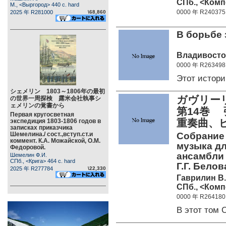
СПб., <Комп
М., <Выргород> 440 c. hard
0000 年 R240375
2025 年 R281000
\68,860
В борьбе 
Владивосток
0000 年 R263498
Этот истор
シェメリン 1803～1806年の最初
ガヴリーリ
の世界一周探検 露米会社執事シ
ェメリンの覚書から
第14巻
Первая кругосветная
重奏曲、
экспедиция 1803-1806 годов в
записках приказчика
Шемелина./ сост.,вступ.ст.и
Собрание 
коммент. К.А. Можайской, О.М.
музыка дл
Федоровой.
ансамбли 
Шемелин Ф.И.
СПб., <Крига> 464 c. hard
Г.Г. Белов
2025 年 R277784
\22,330
Гаврилин В.
СПб., <Комп
0000 年 R264180
В этот том