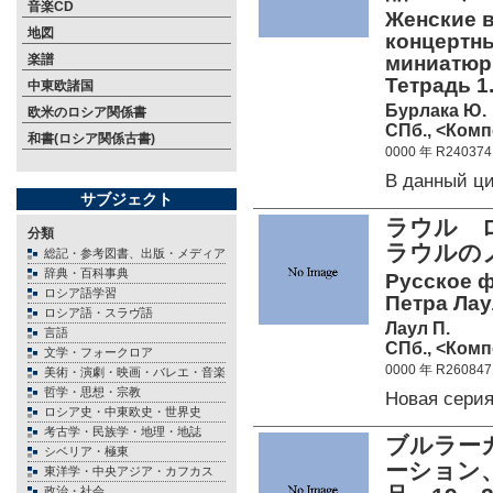
音楽CD
Женские в
地図
концертн
楽譜
миниатюры
Тетрадь 1.
中東欧諸国
Бурлака Ю.
欧米のロシア関係書
СПб., <Комп
和書(ロシア関係古書)
0000 年 R240374
В данный ц
サブジェクト
ラウル 
分類
ラウルの
総記・参考図書、出版・メディア
辞典・百科事典
Русское ф
ロシア語学習
Петра Лау
ロシア語・スラヴ語
Лаул П.
言語
СПб., <Комп
文学・フォークロア
0000 年 R260847
美術・演劇・映画・バレエ・音楽
哲学・思想・宗教
Новая сери
ロシア史・中東欧史・世界史
考古学・民族学・地理・地誌
ブルラー
シベリア・極東
ーション
東洋学・中央アジア・カフカス
政治・社会