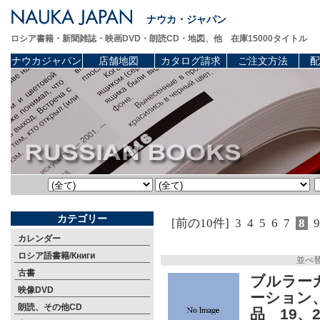
ナウカ・ジャパン
ロシア書籍・新聞雑誌・映画DVD・朗読CD・地図、他 在庫15000タイトル
ナウカジャパン
店舗地図
カタログ請求
ご注文方法
配
カテゴリー
[前の10件]
3
4
5
6
7
8
9
カレンダー
ロシア語書籍/Книги
並べ
古書
ブルラー
映像DVD
ーション
朗読、その他CD
品 19、