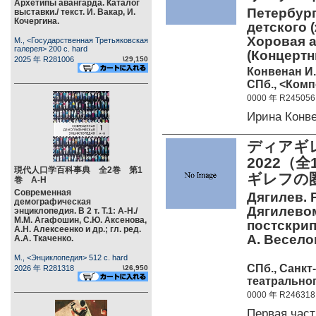
Архетипы авангарда. Каталог
Петербург
выставки./ текст. И. Вакар, И.
Кочергина.
детского 
Хоровая 
М., <Государственная Третьяковская
галерея> 200 c. hard
(Концертн
2025 年 R281006
\29,150
Конвенан И.
СПб., <Комп
0000 年 R245056
Ирина Конв
ディアギレ
2022（
現代人口学百科事典 全2巻 第1
ギレフの
巻 А-Н
Современная
Дягилев. 
демографическая
Дягилевом
энциклопедия. В 2 т. Т.1: А-Н./
М.М. Агафошин, С.Ю. Аксенова,
постскрипт
А.Н. Алексеенко и др.; гл. ред.
А. Весело
А.А. Ткаченко.
М., <Энциклопедия> 512 c. hard
СПб., Санкт
2026 年 R281318
\26,950
театральног
0000 年 R246318
Первая час