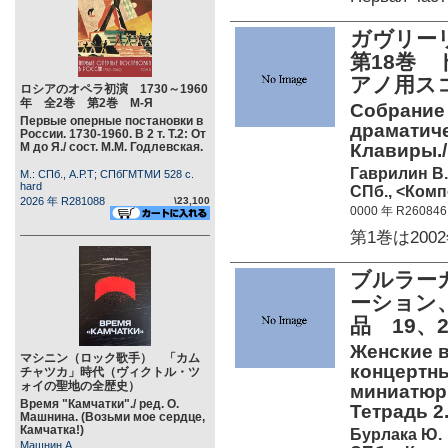
ガヴリーリ
第18巻
アノ用ス
ロシアのオペラ初演 1730～1960
年 全2巻 第2巻 М-Я
Собрание 
Первые оперные постановки в
драматиче
России. 1730-1960. В 2 т. Т.2: От
М до Я./ сост. М.М. Годлевская.
Клавиры./ 
Гаврилин В.
М.: СПб., А.Р.Т; СПбГМТМИ 528 c.
hard
СПб., <Комп
2026 年 R281088
\23,100
0000 年 R260846
第1巻は2002
ブルラー
ーション
品 19、
Женские в
マシニン（ロック歌手） 「カム
концертн
チャツカ」時代（ヴィクトル・ツ
ォイの聖地の全歴史）
миниатюры
Время "Камчатки"./ ред. О.
Тетрадь 2.
Машнина. (Возьми мое сердце,
Камчатка!)
Бурлака Ю.
Машнин А.