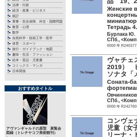
品 19、
法律・行政
Женские в
経済・産業・ビジネス
концертн
統計
миниатюры
軍事・安全保障、外交・国際問題
Тетрадь 4.
教育・心理
数学
Бурлака Ю.
自然科学・技術工学・医学
СПб., <Комп
体育・スポーツ
0000 年 R240377
旅行・ガイドブック・地図
趣味・生活・ファッション
ヴャチェス
絵本・昔話・児童書
2019
コミックス・マンガ
日本関係
ソナタ「
Соната-ба
фортепиа
おすすめタイトル
Овчинников
СПб., <Комп
0000 年 R242760
コンヴェ
児童（女
アヴァンギャルドの原型 展覧会
図録（トレチヤコフ美術館刊）
リーナ・