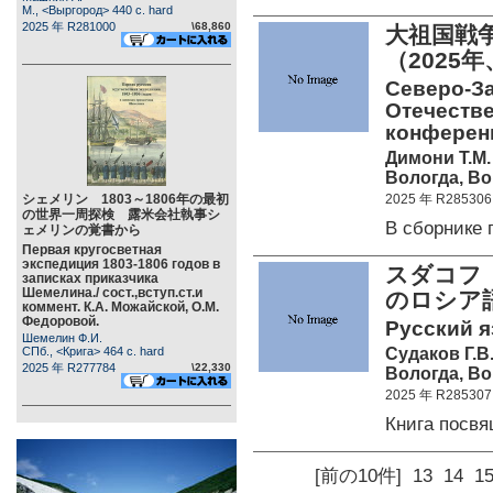
М., <Выргород> 440 c. hard
2025 年 R281000
\68,860
大祖国戦
（2025
Северо-З
Отечестве
конференц
Димони Т.М. 
Вологда, ВоГ
シェメリン 1803～1806年の最初
2025 年 R285306
の世界一周探検 露米会社執事シ
В сборнике
ェメリンの覚書から
Первая кругосветная
экспедиция 1803-1806 годов в
スダコフ 
записках приказчика
Шемелина./ сост.,вступ.ст.и
のロシ
коммент. К.А. Можайской, О.М.
Федоровой.
Русский я
Шемелин Ф.И.
Судаков Г.В
СПб., <Крига> 464 c. hard
2025 年 R277784
\22,330
Вологда, ВоГ
2025 年 R285307
Книга посв
[前の10件]
13
14
1