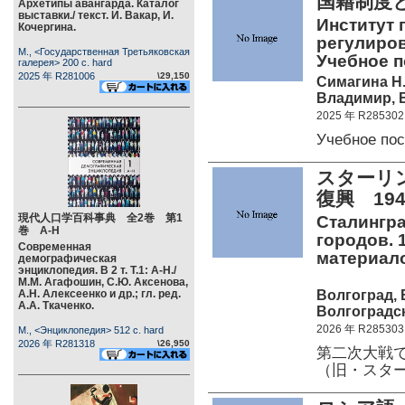
国籍制度
Архетипы авангарда. Каталог
выставки./ текст. И. Вакар, И.
Институт 
Кочергина.
регулиро
М., <Государственная Третьяковская
Учебное п
галерея> 200 c. hard
2025 年 R281006
\29,150
Симагина Н.
Владимир, 
2025 年 R285302
Учебное по
スターリ
復興 19
現代人口学百科事典 全2巻 第1
Сталингра
巻 А-Н
городов. 
Современная
материал
демографическая
энциклопедия. В 2 т. Т.1: А-Н./
М.М. Агафошин, С.Ю. Аксенова,
Волгоград,
А.Н. Алексеенко и др.; гл. ред.
А.А. Ткаченко.
Волгоградск
2026 年 R285303
М., <Энциклопедия> 512 c. hard
2026 年 R281318
\26,950
第二次大戦
（旧・スタ