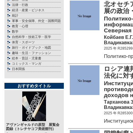
北オセチ
法律・行政
展の政
経済・産業・ビジネス
統計
Политико
軍事・安全保障、外交・国際問題
информац
教育・心理
Северная 
数学
Койбаев Е.Г.
自然科学・技術工学・医学
Владикавказ
体育・スポーツ
旅行・ガイドブック・地図
2025 年 R285299
趣味・生活・ファッション
Политико-п
絵本・昔話・児童書
コミックス・マンガ
ロシア連
日本関係
法化に対
Институц
おすすめタイトル
противод
доходов 
Тарханова З
Владикавказ
2025 年 R285300
Институцио
アヴァンギャルドの原型 展覧会
図録（トレチヤコフ美術館刊）