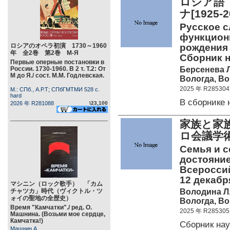
ロシア語
ナ[192
Русское с
функциони
ロシアのオペラ初演 1730～1960
рождения
年 全2巻 第2巻 М-Я
Сборник н
Первые оперные постановки в
Берсенева Л.
России. 1730-1960. В 2 т. Т.2: От
М до Я./ сост. М.М. Годлевская.
Вологда, ВоГ
2025 年 R285304
М.: СПб., А.Р.Т; СПбГМТМИ 528 c.
hard
В сборнике
2026 年 R281088
\23,100
家族と家
ロ会議学
Семья и с
достояние
Всероссий
12 декабря
マシニン（ロック歌手） 「カム
Володина Л.О
チャツカ」時代（ヴィクトル・ツ
ォイの聖地の全歴史）
Вологда, ВоГ
Время "Камчатки"./ ред. О.
2025 年 R285305
Машнина. (Возьми мое сердце,
Камчатка!)
Сборник на
Машнин А.