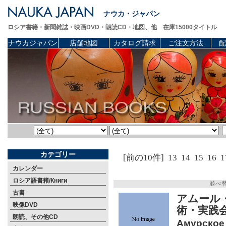
ナウカ・ジャパン
ロシア書籍・新聞雑誌・映画DVD・朗読CD・地図、他 在庫15000タイトル
ナウカジャパン
店舗地図
カタログ請求
ご注文方法
配
カテゴリー
[前の10件]
13
14
15
16
1
カレンダー
ロシア語書籍/Книги
並べ
古書
アムール
映像DVD
術・実践
朗読、その他CD
Амурское 