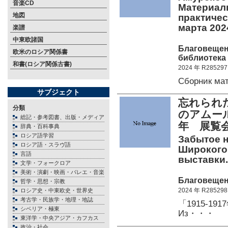
音楽CD
Материалы
地図
практичес
марта 202
楽譜
中東欧諸国
Благовещен
欧米のロシア関係書
библиотека 
和書(ロシア関係古書)
2024 年 R285297
Сборник ма
サブジェクト
忘れられた
分類
のアムール
総記・参考図書、出版・メディア
年 展覧
辞典・百科事典
ロシア語学習
Забытое н
ロシア語・スラヴ語
Широкогор
言語
выставки. 
文学・フォークロア
美術・演劇・映画・バレエ・音楽
Благовещенс
哲学・思想・宗教
2024 年 R285298
ロシア史・中東欧史・世界史
考古学・民族学・地理・地誌
「1915-1
シベリア・極東
Из・・・
東洋学・中央アジア・カフカス
政治・社会