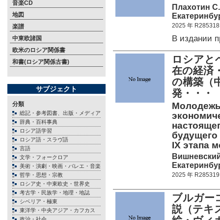
音楽CD
Плахотин С.
地図
Екатеринбур
2025 年 R285318
楽譜
В издании 
中東欧諸国
欧米のロシア関係書
ロシアと
和書(ロシア関係古書)
在の経済
の構築（
サブジェクト
発・・・
分類
Молодежь 
総記・参考図書、出版・メディア
экономич
辞典・百科事典
настоящег
ロシア語学習
будущего 
ロシア語・スラヴ語
IX этапа
言語
Вишневский 
文学・フォークロア
Екатеринбур
美術・演劇・映画・バレエ・音楽
2025 年 R285319
哲学・思想・宗教
ロシア史・中東欧史・世界史
考古学・民族学・地理・地誌
ブルガー
シベリア・極東
説（テキ
東洋学・中央アジア・カフカス
政治・社会