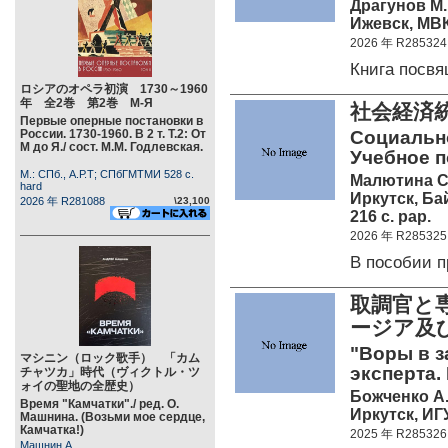
Драгунов М.
Ижевск, МВК
2026 年 R285324
Книга посв
ロシアのオペラ初演 1730～1960
年 全2巻 第2巻 М-Я
社会経済
Первые оперные постановки в
России. 1730-1960. В 2 т. Т.2: От
Социально
М до Я./ сост. М.М. Годлевская.
Учебное п
М.: СПб., А.Р.Т; СПбГМТМИ 528 c.
Малютина С.
hard
Иркутск, Б
2026 年 R281088
\23,100
216 c. pap.
2026 年 R285325
В пособии 
取調官と
ージア及
"Воры в з
マシニン（ロック歌手） 「カム
эксперта.
チャツカ」時代（ヴィクトル・ツ
ォイの聖地の全歴史）
Божченко А.
Время "Камчатки"./ ред. О.
Иркутск, ИГУ
Машнина. (Возьми мое сердце,
Камчатка!)
2025 年 R285326
Машнин А.