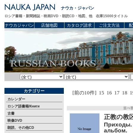
ナウカ・ジャパン
ロシア書籍・新聞雑誌・映画DVD・朗読CD・地図、他 在庫15000タイトル
ナウカジャパン
店舗地図
カタログ請求
ご注文方法
配
カテゴリー
[前の10件]
15
16
17
18
1
カレンダー
ロシア語書籍/Книги
並べ
古書
正教の教
映像DVD
Приходы. 
朗読、その他CD
альбом.