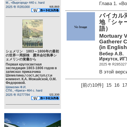
Глава 1. «В
М., <Выргород> 440 c. hard
2025 年 R281000
\68,860
バイカル
地「シャー
語）
Mortuary Va
Gatherer C
(in English
シェメリン 1803～1806年の最初
Вебер А.В.
の世界一周探検 露米会社執事シ
Иркутск, ИГУ
ェメリンの覚書から
Первая кругосветная
2025 年 R285327
экспедиция 1803-1806 годов в
В этой вер
записках приказчика
Шемелина./ сост.,вступ.ст.и
коммент. К.А. Можайской, О.М.
Федоровой.
[前の10件]
15
16
1
Шемелин Ф.И.
СПб., <Крига> 464 c. hard
2025 年 R277784
\22,330