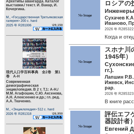
Архетипы авангарда. Каталог
ロシアの
выставки./ текст. И. Вакар, И.
Кочергина.
Инженеры 
Сухачев К.А
М., <Государственная Третьяковская
галерея> 200 c. hard
Иваново, Пр
2025 年 R281006
\29,150
2026 年 R285322
Когда и от
スホナ川
1945年）
Сухонские
гг.).
現代人口学百科事典 全2巻 第1
巻 А-Н
Лапшин Р.В.
Современная
Ижевск, Ин
демографическая
pap.
энциклопедия. В 2 т. Т.1: А-Н./
М.М. Агафошин, С.Ю. Аксенова,
2026 年 R285323
А.Н. Алексеенко и др.; гл. ред.
В книге ра
А.А. Ткаченко.
М., <Энциклопедия> 512 c. hard
評伝エフゲ
2026 年 R281318
\26,950
器設計者
Евгений Д