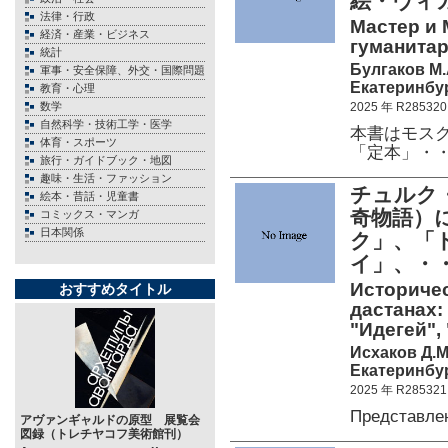
絵・ヴィ
法律・行政
Мастер и 
経済・産業・ビジネス
гуманитар
統計
Булгаков М.
軍事・安全保障、外交・国際問題
Екатеринбур
教育・心理
数学
2025 年 R285320
自然科学・技術工学・医学
本書はモスク
体育・スポーツ
「定本」・
旅行・ガイドブック・地図
趣味・生活・ファッション
チュルク
絵本・昔話・児童書
奇物語）
コミックス・マンガ
日本関係
ク」、「
イ」、・
Историчес
おすすめタイトル
дастанах: 
"Идегей",
Исхаков Д.М
Екатеринбур
2025 年 R285321
Представле
アヴァンギャルドの原型 展覧会
図録（トレチヤコフ美術館刊）