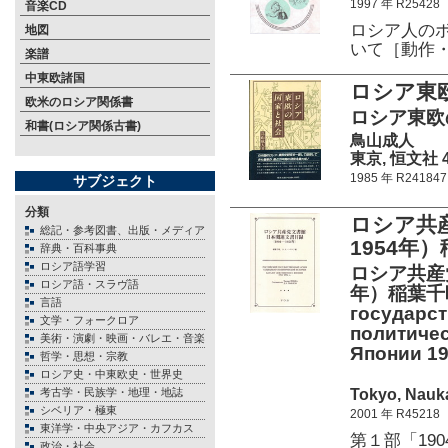
1997 年 R25428
音楽CD
ロシア人のボ
地図
いて［動作
楽譜
中東欧諸国
ロシア東
欧米のロシア関係書
ロシア東欧
和書(ロシア関係古書)
鳥山成人
東京, 恒文社 40
1985 年 R241847
サブジェクト
分類
ロシア共産
総記・参考図書、出版・メディア
1954年
辞典・百科事典
ロシア語学習
ロシア共産
ロシア語・スラヴ語
年）稲葉千晴
言語
государс
文学・フォークロア
политичес
美術・演劇・映画・バレエ・音楽
Японии 190
哲学・思想・宗教
ロシア史・中東欧史・世界史
Tokyo, Nauka
考古学・民族学・地理・地誌
シベリア・極東
2001 年 R45218
東洋学・中央アジア・カフカス
第１部「19
政治・社会