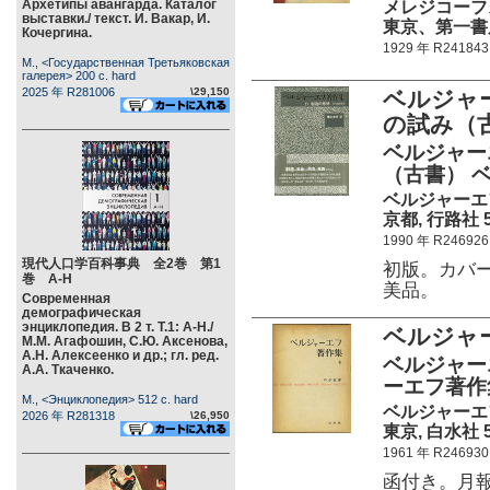
Архетипы авангарда. Каталог
メレジコーフ
выставки./ текст. И. Вакар, И.
東京、第一書房 3
Кочергина.
1929 年 R241843
М., <Государственная Третьяковская
галерея> 200 c. hard
2025 年 R281006
\29,150
ベルジャ
の試み（
ベルジャー
（古書） 
ベルジャーエ
京都, 行路社 55
1990 年 R246926
現代人口学百科事典 全2巻 第1
初版。カバ
巻 А-Н
美品。
Современная
демографическая
энциклопедия. В 2 т. Т.1: А-Н./
ベルジャ
М.М. Агафошин, С.Ю. Аксенова,
А.Н. Алексеенко и др.; гл. ред.
ベルジャー
А.А. Ткаченко.
ーエフ著作
М., <Энциклопедия> 512 c. hard
ベルジャーエ
2026 年 R281318
\26,950
東京, 白水社 51
1961 年 R246930
函付き。月報