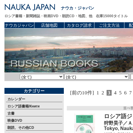
ナウカ・ジャパン
ロシア書籍・新聞雑誌・映画DVD・朗読CD・地図、他 在庫15000タイトル
ナウカジャパン
店舗地図
カタログ請求
ご注文方法
配
カテゴリー
[前の10件]
1
2
3
4
5
6
7
カレンダー
ロシア語書籍/Книги
並べ
古書
ロシア語ジ
映像DVD
狩野昊子／Ａ
朗読、その他CD
Tokyo, Nauka