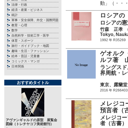
動」（・・
法律・行政
経済・産業・ビジネス
ロシアの
統計
軍事・安全保障、外交・国際問題
ロシアの憲
教育・心理
竹森 正孝 (Ka
数学
Tokyo, Nauka
自然科学・技術工学・医学
1992 年 R35269
体育・スポーツ
旅行・ガイドブック・地図
趣味・生活・ファッション
ゲオルク
絵本・昔話・児童書
ルフ著 
コミックス・マンガ
ラングスド
日本関係
界周航・レ
おすすめタイトル
東京、露蘭堂 25
2016 年 R266403
メレジコ
預言者（
メレジコー
アヴァンギャルドの原型 展覧会
者（古書）
図録（トレチヤコフ美術館刊）