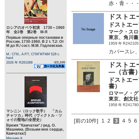
赤・青・・
ドストエ
ドストエー
ロシアのオペラ初演 1730～1960
マーク・スロ
年 全2巻 第2巻 М-Я
東京、角川書店 2
Первые оперные постановки в
России. 1730-1960. В 2 т. Т.2: От
1959 年 R242105
М до Я./ сост. М.М. Годлевская.
カバースレ
М.: СПб., А.Р.Т; СПбГМТМИ 528 c.
hard
2026 年 R281088
\23,100
ドストエ
―（古書
ドストエー
書）
ロマーノ・グ
東京、創文社 32
1958 年 R241780
マシニン（ロック歌手） 「カム
チャツカ」時代（ヴィクトル・ツ
ォイの聖地の全歴史）
[前の10件]
1
2
3
4
5
6
Время "Камчатки"./ ред. О.
Машнина. (Возьми мое сердце,
Камчатка!)
Машнин А.