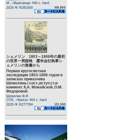
М., <Выргород> 440 c. hard
2025 年 R281000
\68,860
シェメリン 1803～1806年の最初
の世界一周探検 露米会社執事シ
ェメリンの覚書から
Первая кругосветная
экспедиция 1803-1806 годов в
записках приказчика
Шемелина./ сост.,вступ.ст.и
коммент. К.А. Можайской, О.М.
Федоровой.
Шемелин Ф.И.
СПб., <Крига> 464 c. hard
2025 年 R277784
\22,330