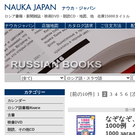
ナウカ・ジャパン
ロシア書籍・新聞雑誌・映画DVD・朗読CD・地図、他 在庫15000タイトル
ナウカジャパン
店舗地図
カタログ請求
ご注文方法
配
カテゴリー
[前の10件]
1
2
3
4
5
6
[
カレンダー
ロシア語書籍/Книги
並べ
古書
なぞなぞ
映像DVD
1000例
朗読、その他CD
1000 зага