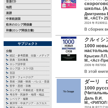
音楽CD
скорогово
地図
школы. (А
楽譜
Дмитриева В
М., <АСТ> 25
中東欧諸国
2024 年 R190911
欧米のロシア関係書
В сборник 
和書(ロシア関係古書)
クルィシ
サブジェクト
1000 новы
настольны
分類
Крысин Л.П.
総記・参考図書、出版・メディア
М., <Аст-Пре
辞典・百科事典
ロシア語学習
2009 年 R87956
ロシア語・スラヴ語
В этой кни
言語
文学・フォークロア
ダーリ ロ
美術・演劇・映画・バレエ・音楽
哲学・思想・宗教
1000 русс
ロシア史・中東欧史・世界史
(Читальны
考古学・民族学・地理・地誌
Даль В.И.
シベリア・極東
М., <РИПОЛ 
東洋学・中央アジア・カフカス
2024 年 R271718
政治・社会