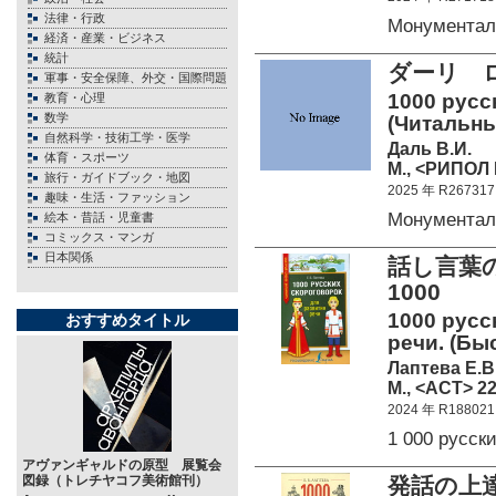
法律・行政
Монумента
経済・産業・ビジネス
統計
ダーリ ロ
軍事・安全保障、外交・国際問題
1000 русс
教育・心理
数学
(Читальны
自然科学・技術工学・医学
Даль В.И.
体育・スポーツ
М., <РИПОЛ 
旅行・ガイドブック・地図
2025 年 R267317
趣味・生活・ファッション
Монумента
絵本・昔話・児童書
コミックス・マンガ
日本関係
話し言葉
1000
1000 русс
おすすめタイトル
речи. (Бы
Лаптева Е.В
М., <АСТ> 22
2024 年 R188021
1 000 русс
アヴァンギャルドの原型 展覧会
図録（トレチヤコフ美術館刊）
発話の上