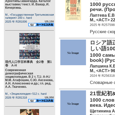
Архетипы авангарда. Каталог
1000 русс
выставки./ текст. И. Вакар, И.
Кочергина.
речи. (Пр
Лаптева Е.В
М., <Государственная Третьяковская
галерея> 200 c. hard
М., <АСТ> 22
2025 年 R281006
\29,150
2025 年 R257598
Русские ск
ロシア語
しい語10
1000 самы
book) (Ру
現代人口学百科事典 全2巻 第1
巻 А-Н
Лапшина К.В
Современная
М., <АСТ> 96
демографическая
2024 年 R256318
энциклопедия. В 2 т. Т.1: А-Н./
М.М. Агафошин, С.Ю. Аксенова,
Словарные 
А.Н. Алексеенко и др.; гл. ред.
А.А. Ткаченко.
21世紀初
М., <Энциклопедия> 512 c. hard
2026 年 R281318
\26,950
1000 слов
века. Иде
Щетинина А.