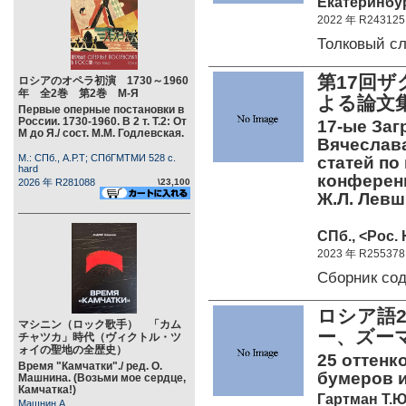
Екатеринбур
2022 年 R243125
Толковый с
第17回
ロシアのオペラ初演 1730～1960
年 全2巻 第2巻 М-Я
よる論文集
Первые оперные постановки в
России. 1730-1960. В 2 т. Т.2: От
17-ые Заг
М до Я./ сост. М.М. Годлевская.
Вячеслав
М.: СПб., А.Р.Т; СПбГМТМИ 528 c.
статей по
hard
конференци
2026 年 R281088
\23,100
Ж.Л. Левш
СПб., <Рос. 
2023 年 R255378
Сборник со
ロシア語
マシニン（ロック歌手） 「カム
ー、ズー
チャツカ」時代（ヴィクトル・ツ
ォイの聖地の全歴史）
25 оттенк
Время "Камчатки"./ ред. О.
бумеров и
Машнина. (Возьми мое сердце,
Камчатка!)
Гартман Т.Ю
Машнин А.