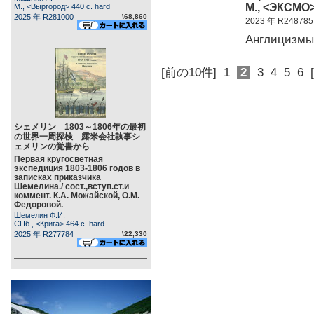
М., <ЭКСМО>
М., <Выргород> 440 c. hard
2025 年 R281000
\68,860
2023 年 R248785
Англицизмы
[前の10件]
1
2
3
4
5
6
シェメリン 1803～1806年の最初
の世界一周探検 露米会社執事シ
ェメリンの覚書から
Первая кругосветная
экспедиция 1803-1806 годов в
записках приказчика
Шемелина./ сост.,вступ.ст.и
коммент. К.А. Можайской, О.М.
Федоровой.
Шемелин Ф.И.
СПб., <Крига> 464 c. hard
2025 年 R277784
\22,330