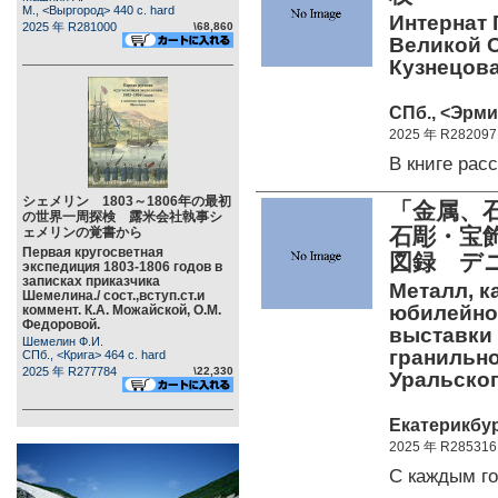
М., <Выргород> 440 c. hard
Интернат 
2025 年 R281000
\68,860
Великой О
Кузнецова
СПб., <Эрми
2025 年 R282097
В книге рас
シェメリン 1803～1806年の最初
「金属、石
の世界一周探検 露米会社執事シ
石彫・宝
ェメリンの覚書から
Первая кругосветная
図録 デ
экспедиция 1803-1806 годов в
записках приказчика
Металл, ка
Шемелина./ сост.,вступ.ст.и
юбилейног
коммент. К.А. Можайской, О.М.
Федоровой.
выставки 
Шемелин Ф.И.
гранильно
СПб., <Крига> 464 c. hard
2025 年 R277784
\22,330
Уральско
Екатерикбур
2025 年 R285316
С каждым г