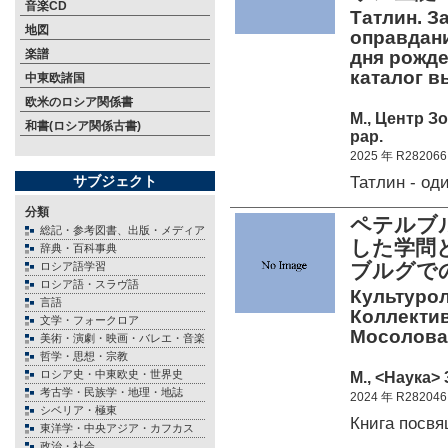
音楽CD
Татлин. З
地図
оправдани
楽譜
дня рожде
каталог вы
中東欧諸国
欧米のロシア関係書
М., Центр З
和書(ロシア関係古書)
pap.
2025 年 R282066
Татлин - о
サブジェクト
分類
ペテルブ
総記・参考図書、出版・メディア
した学問
辞典・百科事典
ブルグで
ロシア語学習
ロシア語・スラヴ語
Культуро
言語
Коллектив
文学・フォークロア
Мосолова
美術・演劇・映画・バレエ・音楽
哲学・思想・宗教
ロシア史・中東欧史・世界史
М., <Наука> 
考古学・民族学・地理・地誌
2024 年 R282046
シベリア・極東
Книга посв
東洋学・中央アジア・カフカス
政治・社会