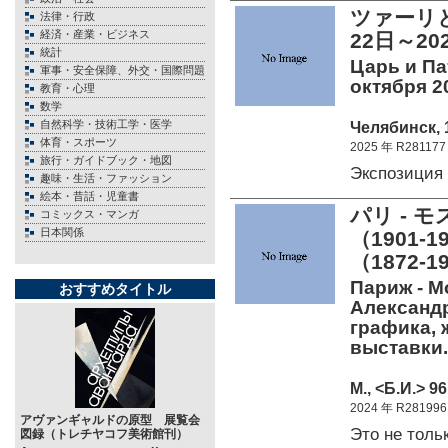
ツァーリと
法律・行政
経済・産業・ビジネス
22日～20
統計
Царь и Па
軍事・安全保障、外交・国際問題
октября 20
教育・心理
数学
自然科学・技術工学・医学
Челябинск, 1
体育・スポーツ
2025 年 R281177
旅行・ガイドブック・地図
Экспозиция
趣味・生活・ファッション
絵本・昔話・児童書
パリ - 
コミックス・マンガ
日本関係
（1901
（1872
Париж - М
おすすめタイトル
Александр
графика, 
выставки./
М., <Б.И.> 96
2024 年 R281996
アヴァンギャルドの原型 展覧会
Этo нe тол
図録（トレチヤコフ美術館刊）