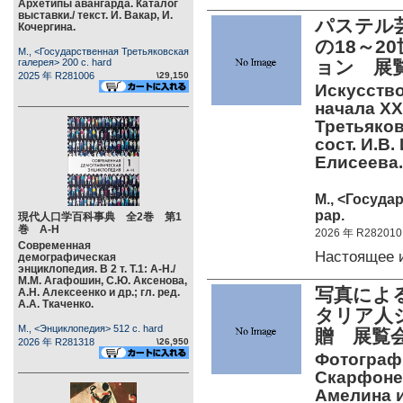
Архетипы авангарда. Каталог
выставки./ текст. И. Вакар, И.
パステル
Кочергина.
の18～
М., <Государственная Третьяковская
галерея> 200 c. hard
ョン 展
2025 年 R281006
\29,150
Искусство
начала XX
Третьяков
сост. И.В.
Елисеева.
М., <Госуда
pap.
現代人口学百科事典 全2巻 第1
巻 А-Н
2026 年 R282010
Современная
Настоящее 
демографическая
энциклопедия. В 2 т. Т.1: А-Н./
М.М. Агафошин, С.Ю. Аксенова,
写真によ
А.Н. Алексеенко и др.; гл. ред.
А.А. Ткаченко.
タリア人
М., <Энциклопедия> 512 c. hard
贈 展覧
2026 年 R281318
\26,950
Фотограф
Скарфоне:
Амелина и