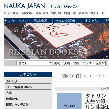
ナウカ・ジャパン
ロシア書籍・新聞雑誌・映画DVD・朗読CD・地図、他 在庫15000タイトル
ナウカジャパン
店舗地図
カタログ請求
ご注文方法
配
カテゴリー
[前の10件]
10
11
12
13
カレンダー
ロシア語書籍/Книги
並べ
古書
タトリン（
映像DVD
人生の唯
朗読、その他CD
リン生誕1