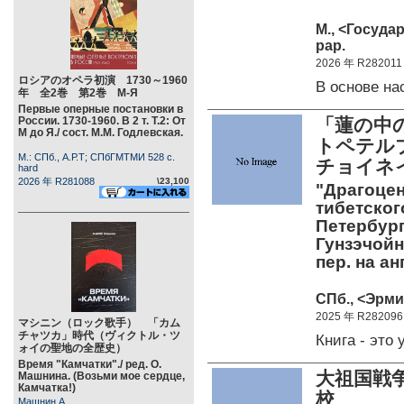
М., <Госуда
pap.
2026 年 R282011
ロシアのオペラ初演 1730～1960
В основе н
年 全2巻 第2巻 М-Я
Первые оперные постановки в
России. 1730-1960. В 2 т. Т.2: От
「蓮の中
М до Я./ сост. М.М. Годлевская.
トペテル
М.: СПб., А.Р.Т; СПбГМТМИ 528 c.
チョイネ
hard
2026 年 R281088
\23,100
"Драгоцен
тибетског
Петербург
Гунзэчойнэ
пер. на 
СПб., <Эрми
2025 年 R282096
マシニン（ロック歌手） 「カム
チャツカ」時代（ヴィクトル・ツ
Книга - эт
ォイの聖地の全歴史）
Время "Камчатки"./ ред. О.
大祖国戦
Машнина. (Возьми мое сердце,
Камчатка!)
校
Машнин А.