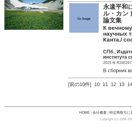
永遠平和
ル・カント
論文集
К вечному
научных т
Канта./ со
СПб., Издат
института с
2025 年 R285267
В сборник
[前の10件]
10
11
12
13
1
HOME
|
会社概要
|
特定商取引に
Copyright (c) 2006-20