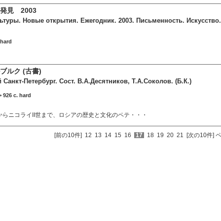
発見 2003
туры. Новые открытия. Ежегодник. 2003. Письменность. Искусство. А
 hard
ルク (古書)
Санкт-Петербург. Сост. В.А.Десятников, Т.А.Соколов. (Б.К.)
926 c. hard
からニコライII世まで、ロシアの歴史と文化のペテ・・・
[前の10件]
12
13
14
15
16
17
18
19
20
21
[次の10件]
ペ