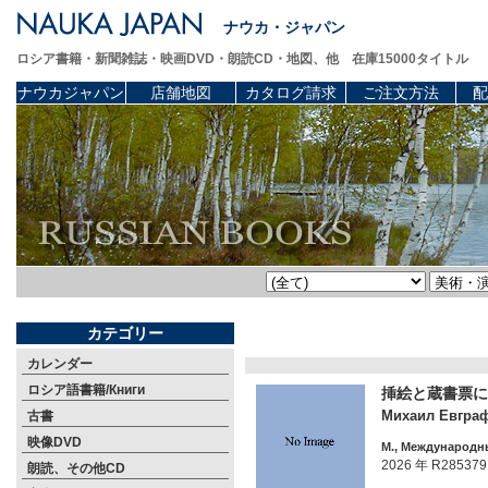
ナウカ・ジャパン
ロシア書籍・新聞雑誌・映画DVD・朗読CD・地図、他 在庫15000タイトル
ナウカジャパン
店舗地図
カタログ請求
ご注文方法
配
カテゴリー
カレンダー
ロシア語書籍/Книги
挿絵と蔵書票に
Михаил Евграф
古書
映像DVD
М., Международны
2026 年 R285379
朗読、その他CD