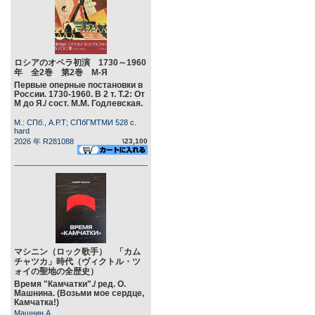
ロシアのオペラ初演 1730～1960
年 全2巻 第2巻 М-Я
Первые оперные постановки в
России. 1730-1960. В 2 т. Т.2: От
М до Я./ сост. М.М. Годлевская.
М.: СПб., А.Р.Т; СПбГМТМИ 528 c.
hard
2026 年 R281088
\23,100
マシニン（ロック歌手） 「カム
チャツカ」時代（ヴィクトル・ツ
ォイの聖地の全歴史）
Время "Камчатки"./ ред. О.
Машнина. (Возьми мое сердце,
Камчатка!)
Машнин А.