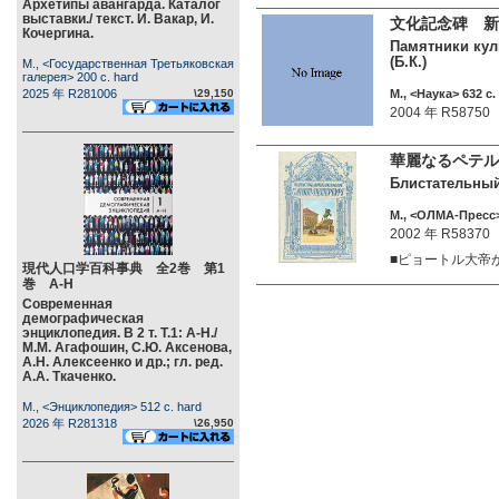
Архетипы авангарда. Каталог
выставки./ текст. И. Вакар, И.
文化記念碑 新
Кочергина.
Памятники куль
(Б.К.)
М., <Государственная Третьяковская
галерея> 200 c. hard
2025 年 R281006
\29,150
М., <Наука> 632 c.
2004 年 R58750
華麗なるペテルブ
Блистательный 
М., <ОЛМА-Пресс> 
2002 年 R58370
■ピョートル大帝
現代人口学百科事典 全2巻 第1
巻 А-Н
Современная
демографическая
энциклопедия. В 2 т. Т.1: А-Н./
М.М. Агафошин, С.Ю. Аксенова,
А.Н. Алексеенко и др.; гл. ред.
А.А. Ткаченко.
М., <Энциклопедия> 512 c. hard
2026 年 R281318
\26,950