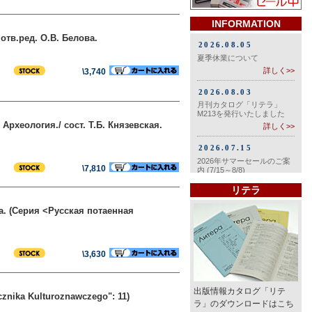
INFORMATION
отв.ред. О.В. Белова.
\3,740
рхеология./ сост. Т.Б. Князевская.
\7,810
リテラ
ва. (Серия <Русская потаенная
\3,630
出版情報カタログ「リテ
cznika Kulturoznawczego": 11)
ラ」のダウンロードはこち