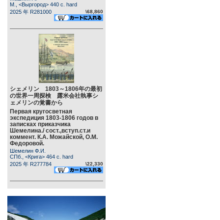
М., <Выргород> 440 c. hard
2025 年 R281000
\68,860
シェメリン 1803～1806年の最初
の世界一周探検 露米会社執事シ
ェメリンの覚書から
Первая кругосветная
экспедиция 1803-1806 годов в
записках приказчика
Шемелина./ сост.,вступ.ст.и
коммент. К.А. Можайской, О.М.
Федоровой.
Шемелин Ф.И.
СПб., <Крига> 464 c. hard
2025 年 R277784
\22,330