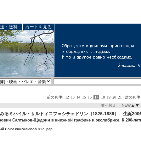
送・送料
カートを見る
[前の10件]
12
13
14
15
16
17
18
19
20
21
[次の10件
並べ替え NEW
みるミハイル・サルトィコフ＝シチェドリン（1826-1889） 生誕20
ович Салтыков-Щедрин в книжной графике и экслибрисе. К 200-лети
й Союз книголюбов 80 c. pap.