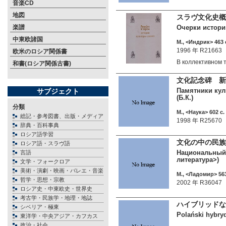
音楽CD
地図
スラヴ文化史概
楽譜
Очерки истории
中東欧諸国
М., <Индрик> 463 
1996 年 R21663
欧米のロシア関係書
В коллективном
和書(ロシア関係古書)
文化記念碑 新発
Памятники куль
サブジェクト
(Б.К.)
分類
М., <Наука> 602 c.
総記・参考図書、出版・メディア
1998 年 R25670
辞典・百科事典
ロシア語学習
文化の中の民族
ロシア語・スラヴ語
Национальный э
言語
литература>)
文学・フォークロア
美術・演劇・映画・バレエ・音楽
М., <Ладомир> 563
哲学・思想・宗教
2002 年 R36047
ロシア史・中東欧史・世界史
考古学・民族学・地理・地誌
ハイブリッドな
シベリア・極東
Polański hybryd
東洋学・中央アジア・カフカス
政治・社会