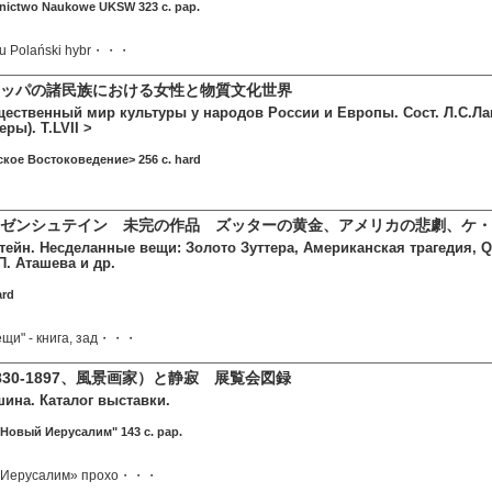
ictwo Naukowe UKSW 323 c. pap.
mu Polański hybr・・・
ッパの諸民族における女性と物質文化世界
ественный мир культуры у народов России и Европы. Сост. Л.С.Ла
ры). T.LVII >
ское Востоковедение> 256 c. hard
イゼンシュテイン 未完の作品 ズッターの黄金、アメリカの悲劇、
ейн. Несделанные вещи: Золото Зуттера, Американская трагедия, Qu
П. Аташева и др.
ard
ещи" - книга, зад・・・
30-1897、風景画家）と静寂 展覧会図録
шина. Каталог выставки.
"Новый Иерусалим" 143 c. pap.
й Иерусалим» прохо・・・