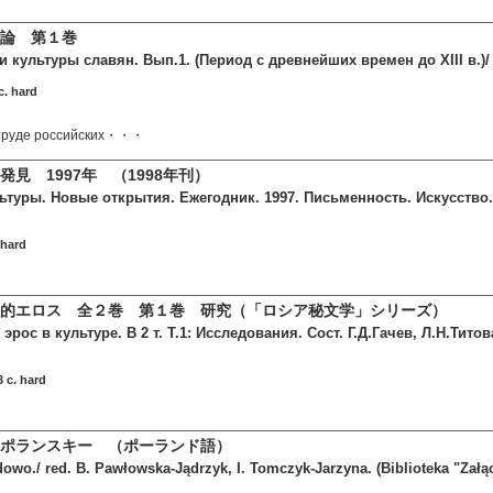
論 第１巻
 культуры славян. Вып.1. (Период с древнейших времен до XIII в.)/ 
c. hard
 труде российских・・・
見 1997年 （1998年刊）
туры. Новые открытия. Ежегодник. 1997. Письменность. Искусство. А
 hard
的エロス 全２巻 第１巻 研究（「ロシア秘文学」シリーズ）
рос в культуре. В 2 т. Т.1: Исследования. Сост. Г.Д.Гачев, Л.Н.Тито
 c. hard
ポランスキー （ポーランド語）
owo./ red. B. Pawłowska-Jądrzyk, I. Tomczyk-Jarzyna. (Biblioteka "Załą