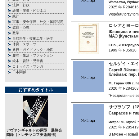
Warszawa, Wydawn
法律・行政
2025 年 R284616
経済・産業・ビジネス
Współautorzy to
統計
軍事・安全保障、外交・国際問題
ロシアとヨーロ
教育・心理
Женщина и вещ
数学
МАЭ (Кунсткаме
自然科学・技術工学・医学
体育・スポーツ
СПб., <Петербург
旅行・ガイドブック・地図
1999 年 R35920
趣味・生活・ファッション
絵本・昔話・児童書
セルゲイ・エ
コミックス・マンガ
Сергей Эйзеншт
日本関係
Клейман; пер. 
М., Гараж 606 c. h
2026 年 R284203
おすすめタイトル
"Несделанные в
サヴラソフ（18
Саврасов и ти
Истра: М., Музей 
2025 年 R285419
アヴァンギャルドの原型 展覧会
В Музее «Новы
図録（トレチヤコフ美術館刊）