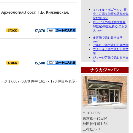
рхеология./ сост. Т.Б. Князевская.
\7,370
\5,500
ナウカジャパン
ージ 17/687 (6870 件中 161 〜 170 件目を表示)
〒101-0051
東京都千代田区
神田神保町1-34
三村ビル1F