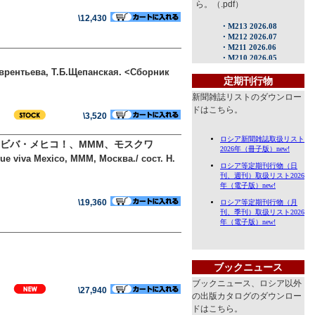
ら。（.pdf）
\12,430
врентьева, Т.Б.Щепанская. <Сборник
定期刊行物
新聞雑誌リストのダウンロー
ドはこちら。
\3,520
ケ・ビバ・メヒコ！、MMM、モスクワ
e viva Mexico, МММ, Москва./ сост. Н.
\19,360
ブックニュース
ブックニュース、ロシア以外
\27,940
の出版カタログのダウンロー
ドはこちら。