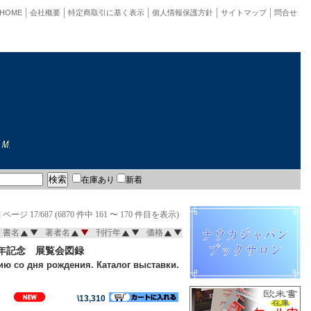
HOME
会社概要
特定商取引に基く表示
個人情報保護方針
サイトマップ
問合せ
在庫あり
新着
]
ページ 17/687 (6870 件中 161 〜 170 件目を表示)
書名
著者名
刊行年
価格
0年記念 展覧会図録
ю со дня рождения. Каталог выставки.
\13,310