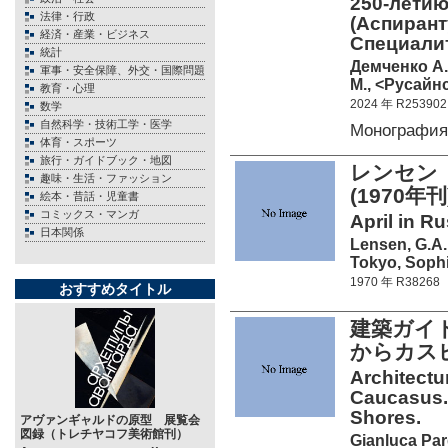
250-летию
法律・行政
(Аспирант
経済・産業・ビジネス
Специалит
統計
Демченко А.
軍事・安全保障、外交・国際問題
М., <Русайнс
教育・心理
2024 年 R253902
数学
自然科学・技術工学・医学
Монография
体育・スポーツ
旅行・ガイドブック・地図
レンセン
趣味・生活・ファッション
(1970年刊
絵本・昔話・児童書
コミックス・マンガ
April in R
日本関係
Lensen, G.A.
Tokyo, Sophi
1970 年 R38268
おすすめタイトル
建築ガイ
からカス
Architectu
Caucasus. 
Shores.
アヴァンギャルドの原型 展覧会
図録（トレチヤコフ美術館刊）
Gianluca Pard