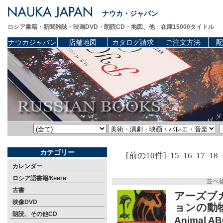
ナウカ・ジャパン
ロシア書籍・新聞雑誌・映画DVD・朗読CD・地図、他 在庫15000タイトル
ナウカジャパン
店舗地図
カタログ請求
ご注文方法
配
カテゴリー
[前の10件]
15
16
17
18
カレンダー
ロシア語書籍/Книги
並べ
古書
アーズブ
映像DVD
ョンの動物
朗読、その他CD
Animal AB