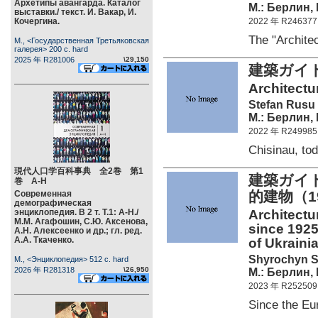
Архетипы авангарда. Каталог
М.: Берлин, 
выставки./ текст. И. Вакар, И.
Кочергина.
2022 年 R246377
The "Archit
М., <Государственная Третьяковская
галерея> 200 c. hard
2025 年 R281006
\29,150
建築ガイ
Architectur
Stefan Rusu 
М.: Берлин, 
2022 年 R249985
Chisinau, t
現代人口学百科事典 全2巻 第1
建築ガイド
巻 А-Н
的建物（
Современная
демографическая
энциклопедия. В 2 т. Т.1: А-Н./
Architectu
М.М. Агафошин, С.Ю. Аксенова,
since 1925
А.Н. Алексеенко и др.; гл. ред.
А.А. Ткаченко.
of Ukraini
Shyrochyn S
М., <Энциклопедия> 512 c. hard
2026 年 R281318
\26,950
М.: Берлин, 
2023 年 R252509
Since the E