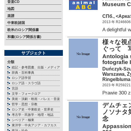
音楽CD
Museum Col
地図
СПб., <Арка>
楽譜
2013 年 R246606
中東欧諸国
A delightfu
欧米のロシア関係書
和書(ロシア関係古書)
様々な視
ぐって 
サブジェクト
Antologia 
fotografie 
分類
総記・参考図書、出版・メディア
Duńczyk-Szul
辞典・百科事典
Warszawa, Ży
ロシア語学習
Ringelbluma 
ロシア語・スラヴ語
2023 年 R259221
言語
Prawie 300 
文学・フォークロア
美術・演劇・映画・バレエ・音楽
デムチェ
哲学・思想・宗教
ロシア史・中東欧史・世界史
ノソナタ第
考古学・民族学・地理・地誌
念
シベリア・極東
Appassion
東洋学・中央アジア・カフカス
政治・社会