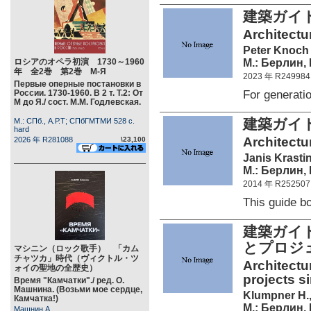
建築ガイ
Architectu
Peter Knoch
М.: Берлин, 
ロシアのオペラ初演 1730～1960
年 全2巻 第2巻 М-Я
2023 年 R249984
Первые оперные постановки в
For generati
России. 1730-1960. В 2 т. Т.2: От
М до Я./ сост. М.М. Годлевская.
建築ガイ
М.: СПб., А.Р.Т; СПбГМТМИ 528 c.
hard
Architectur
2026 年 R281088
\23,100
Janis Krasti
М.: Берлин, 
2014 年 R252507
This guide 
建築ガイド
とプロジ
マシニン（ロック歌手） 「カム
チャツカ」時代（ヴィクトル・ツ
Architectu
ォイの聖地の全歴史）
projects s
Время "Камчатки"./ ред. О.
Машнина. (Возьми мое сердце,
Klumpner H., 
Камчатка!)
М.: Берлин, 
Машнин А.