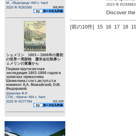
М., <Выргород> 440 c. hard
2023 年 R249983
2025 年 R281000
\68,860
Discover th
[前の10件]
15
16
17
18
1
シェメリン 1803～1806年の最初
の世界一周探検 露米会社執事シ
ェメリンの覚書から
Первая кругосветная
экспедиция 1803-1806 годов в
записках приказчика
Шемелина./ сост.,вступ.ст.и
коммент. К.А. Можайской, О.М.
Федоровой.
Шемелин Ф.И.
СПб., <Крига> 464 c. hard
2025 年 R277784
\22,330