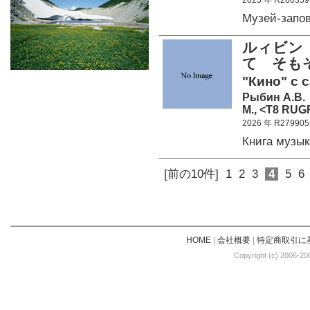
2025 年 R280359
Музей-запо
ルィビン
て そも
"Кино" с 
Рыбин А.В.
М., <Т8 RUG
2026 年 R279905
Книга музы
[前の10件]
1
2
3
4
5
6
HOME
|
会社概要
|
特定商取引に
Copyright (c) 2006-20