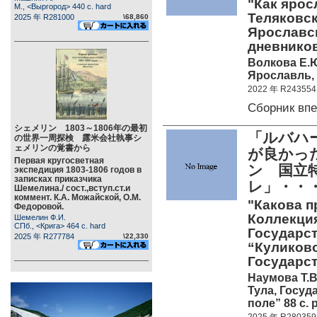
"Как ярос
М., <Выргород> 440 c. hard
Теляковск
2025 年 R281000
\68,860
Ярославс
дневников
Волкова Е.
Ярославль, 
2022 年 R243554
Сборник вп
シェメリン 1803～1806年の最初
「ルバハ
の世界一周探検 露米会社執事シ
ェメリンの覚書から
が良かっ
Первая кругосветная
ン 国立
экспедиция 1803-1806 годов в
записках приказчика
レ」・・
Шемелина./ сост.,вступ.ст.и
коммент. К.А. Можайской, О.М.
"Какова п
Федоровой.
Коллекция
Шемелин Ф.И.
СПб., <Крига> 464 c. hard
Государст
2025 年 R277784
\22,330
“Куликово
Государс
Наумова Т.В
Тула, Госу
поле” 88 c. 