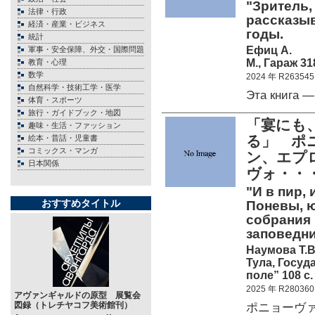
"Зритель,
法律・行政
рассказыв
経済・産業・ビジネス
годы.
統計
Ефиц А.
軍事・安全保障、外交・国際問題
М., Гараж 318
教育・心理
数学
2024 年 R263545
自然科学・技術工学・医学
Эта книга —
体育・スポーツ
旅行・ガイドブック・地図
「宴にも
趣味・生活・ファッション
る」 ポ
絵本・昔話・児童書
コミックス・マンガ
ン、エプ
日本関係
ヴォ・・
"И в пир,
おすすめタイトル
Поневы, ю
собрания 
заповедни
Наумова Т.В
Тула, Госу
поле” 108 c.
2025 年 R280360
アヴァンギャルドの原型 展覧会
図録（トレチヤコフ美術館刊）
ポニョーヴ