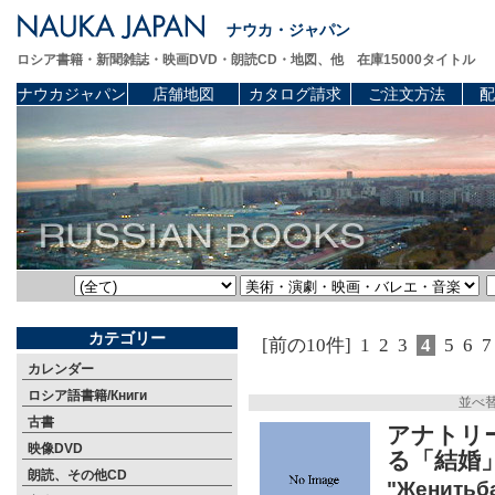
ナウカ・ジャパン
ロシア書籍・新聞雑誌・映画DVD・朗読CD・地図、他 在庫15000タイトル
ナウカジャパン
店舗地図
カタログ請求
ご注文方法
配
カテゴリー
[前の10件]
1
2
3
4
5
6
7
カレンダー
ロシア語書籍/Книги
並べ
古書
アナトリー
映像DVD
る「結婚」
朗読、その他CD
"Женитьба