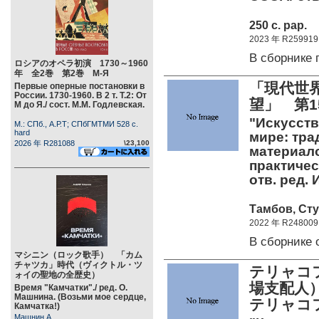
250 c. pap.
2023 年 R259919
В сборнике
ロシアのオペラ初演 1730～1960
年 全2巻 第2巻 М-Я
「現代世
Первые оперные постановки в
России. 1730-1960. В 2 т. Т.2: От
望」 第
М до Я./ сост. М.М. Годлевская.
"Искусств
М.: СПб., А.Р.Т; СПбГМТМИ 528 c.
hard
мире: тра
2026 年 R281088
\23,100
материало
практиче
отв. ред.
Тамбов, Сту
2022 年 R248009
В сборнике
マシニン（ロック歌手） 「カム
チャツカ」時代（ヴィクトル・ツ
テリャコフ
ォイの聖地の全歴史）
場支配人
Время "Камчатки"./ ред. О.
Машнина. (Возьми мое сердце,
テリャコ
Камчатка!)
Машнин А.