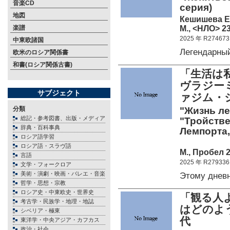
音楽CD
серия)
地図
Кешишева Е
М., <НЛО> 23
楽譜
2025 年 R274673
中東欧諸国
Легендарны
欧米のロシア関係書
和書(ロシア関係古書)
「生活は
ヴラジーミ
サブジェクト
ァジム・シ
分類
"Жизнь ле
総記・参考図書、出版・メディア
"Тройств
辞典・百科事典
Лемпорта,
ロシア語学習
ロシア語・スラヴ語
М., Пробел 2
言語
2025 年 R279336
文学・フォークロア
美術・演劇・映画・バレエ・音楽
Этому днев
哲学・思想・宗教
ロシア史・中東欧史・世界史
「観る人
考古学・民族学・地理・地誌
はどのよう
シベリア・極東
代
東洋学・中央アジア・カフカス
政治・社会