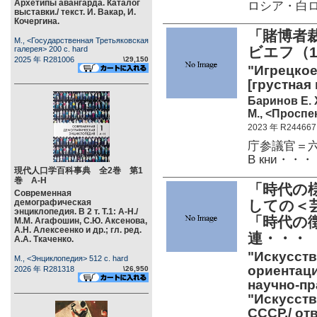
Архетипы авангарда. Каталог
ロシア・白
выставки./ текст. И. Вакар, И.
Кочергина.
「賭博者
М., <Государственная Третьяковская
ビエフ（1
галерея> 200 c. hard
2025 年 R281006
\29,150
"Игрецкое
[грустная 
Баринов Е. 
М., <Проспек
2023 年 R244667
庁参議官＝
В кни・・・
現代人口学百科事典 全2巻 第1
巻 А-Н
「時代の
Современная
демографическая
しての＜
энциклопедия. В 2 т. Т.1: А-Н./
「時代の
М.М. Агафошин, С.Ю. Аксенова,
А.Н. Алексеенко и др.; гл. ред.
連・・・
А.А. Ткаченко.
"Искусств
М., <Энциклопедия> 512 c. hard
ориентаци
2026 年 R281318
\26,950
научно-пр
"Искусств
СССР./ о