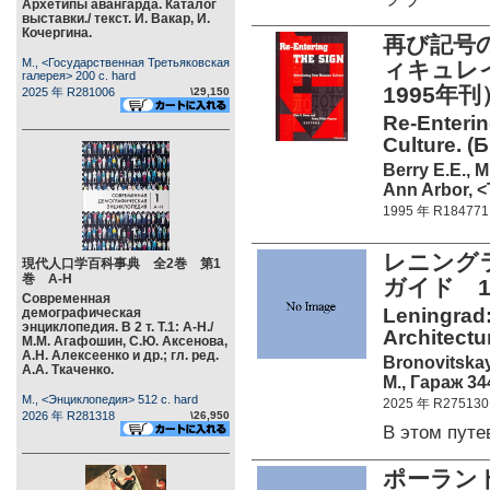
Архетипы авангарда. Каталог
выставки./ текст. И. Вакар, И.
Кочергина.
再び記号
М., <Государственная Третьяковская
ィキュレ
галерея> 200 c. hard
1995年刊
2025 年 R281006
\29,150
Re-Enterin
Culture. (Б
Berry E.E., M
Ann Arbor, <
1995 年 R184771
レニング
現代人口学百科事典 全2巻 第1
巻 А-Н
ガイド 19
Современная
Leningrad:
демографическая
энциклопедия. В 2 т. Т.1: А-Н./
Architectu
М.М. Агафошин, С.Ю. Аксенова,
А.Н. Алексеенко и др.; гл. ред.
Bronovitskaya
А.А. Ткаченко.
М., Гараж 344
М., <Энциклопедия> 512 c. hard
2025 年 R275130
2026 年 R281318
\26,950
В этом пут
ポーラン