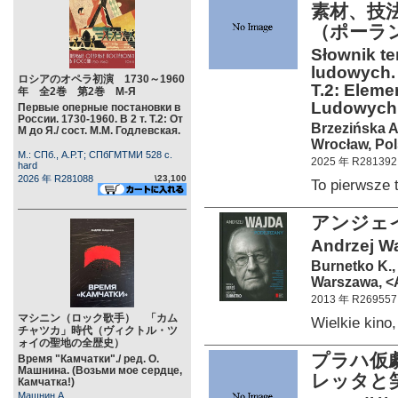
素材、技
（ポーラ
Słownik te
ludowych. T
ロシアのオペラ初演 1730～1960
T.2: Eleme
年 全2巻 第2巻 М-Я
Ludowych. 
Первые оперные постановки в
России. 1730-1960. В 2 т. Т.2: От
Brzezińska A
М до Я./ сост. М.М. Годлевская.
Wrocław, Po
М.: СПб., А.Р.Т; СПбГМТМИ 528 c.
2025 年 R281392
hard
2026 年 R281088
\23,100
To pierwsz
アンジェイ
Andrzej Wa
Burnetko K.,
Warszawa, <A
2013 年 R269557
マシニン（ロック歌手） 「カム
Wielkie kino
チャツカ」時代（ヴィクトル・ツ
ォイの聖地の全歴史）
プラハ仮
Время "Камчатки"./ ред. О.
Машнина. (Возьми мое сердце,
レッタと
Камчатка!)
Машнин А.