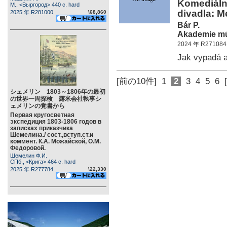
Komediální
М., <Выргород> 440 c. hard
divadla: M
2025 年 R281000
\68,860
Bár P.
Akademie mú
2024 年 R271084
Jak vypadá 
[前の10件]
1
2
3
4
5
6
シェメリン 1803～1806年の最初
の世界一周探検 露米会社執事シ
ェメリンの覚書から
Первая кругосветная
экспедиция 1803-1806 годов в
записках приказчика
Шемелина./ сост.,вступ.ст.и
коммент. К.А. Можайской, О.М.
Федоровой.
Шемелин Ф.И.
СПб., <Крига> 464 c. hard
2025 年 R277784
\22,330