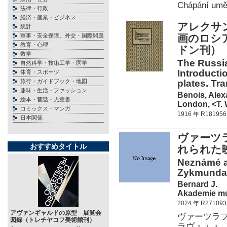
Chápání umě
法律・行政
経済・産業・ビジネス
アレクサン
統計
軍事・安全保障、外交・国際問題
画のロシア
教育・心理
ドン刊）
数学
The Russia
自然科学・技術工学・医学
Introductio
体育・スポーツ
旅行・ガイドブック・地図
plates. Tr
趣味・生活・ファッション
Benois, Ale
絵本・昔話・児童書
London, <T. 
コミックス・マンガ
1916 年 R181956
日本関係
ヴァーツ
おすすめタイトル
れられた
Neznámé a
Zykmunda
Bernard J.
Akademie mú
2024 年 R271093
アヴァンギャルドの原型 展覧会
ヴァーツラフ
図録（トレチヤコフ美術館刊）
ラヴ・・・