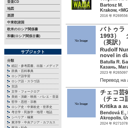
音楽CD
Bartosz M.
地図
Krakow, <MG>
楽譜
2016 年 R269556
中東欧諸国
バトゥラ 
欧米のロシア関係書
1993
和書(ロシア関係古書)
（英訳）
Rudolf Nur
サブジェクト
novel in d
分類
Batulla R. Б
総記・参考図書、出版・メディア
Казань, Маг
辞典・百科事典
2023 年 R265097
ロシア語学習
Перевод на
ロシア語・スラヴ語
言語
チェコ芸術
文学・フォークロア
美術・演劇・映画・バレエ・音楽
（チェコ
哲学・思想・宗教
Kritika a 
ロシア史・中東欧史・世界史
Bendová E., 
考古学・民族学・地理・地誌
Akropolis, Ú
シベリア・極東
東洋学・中央アジア・カフカス
2024 年 R271078
政治・社会