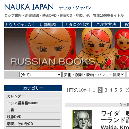
ナウカ・ジャパン
ロシア書籍・新聞雑誌・映画DVD・朗読CD・地図、他 在庫15000タイトル
ナウカジャパン
店舗地図
カタログ請求
ご注文方法
配
カテゴリー
[前の10件]
1
2
3
4
5
6
[
カレンダー
ロシア語書籍/Книги
並べ
古書
ワイダ 
映像DVD
ーランド語)
朗読、その他CD
Wajda. Kr