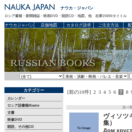
ナウカ・ジャパン
ロシア書籍・新聞雑誌・映画DVD・朗読CD・地図、他 在庫15000タイトル
ナウカジャパン
店舗地図
カタログ請求
ご注文方法
配
カテゴリー
[前の10件]
2
3
4
5
6
7
8
カレンダー
ロシア語書籍/Книги
並べ
古書
ヴィソツ
映像DVD
集）
朗読、その他CD
Дом хруст