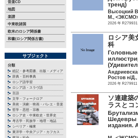
音楽CD
тренд)
地図
Высоцкий В
М., <ЭКСМО> 
楽譜
2026 年 R279931
中東欧諸国
欧米のロシア関係書
ロシア美
和書(ロシア関係古書)
科
Головные
サブジェクト
иллюстрир
(Удивител
分類
総記・参考図書、出版・メディア
Андриевска
辞典・百科事典
Ростов н/Д.,
ロシア語学習
2026 年 R279911
ロシア語・スラヴ語
言語
ソ連建築
文学・フォークロア
ラスとコ
美術・演劇・映画・バレエ・音楽
哲学・思想・宗教
Брутализм
ロシア史・中東欧史・世界史
Шедевры и
考古学・民族学・地理・地誌
издания. 
シベリア・極東
東洋学・中央アジア・カフカス
М., <ЭКСМО>
政治・社会