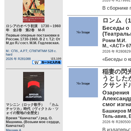
2026 年 R279992
В сборнике
ロンム（1
ロシアのオペラ初演 1730～1960
Беседы о 
年 全2巻 第2巻 М-Я
(Театрал
Первые оперные постановки в
России. 1730-1960. В 2 т. Т.2: От
Ромм М.И.
М до Я./ сост. М.М. Годлевская.
М., <АСТ> 67
М.: СПб., А.Р.Т; СПбГМТМИ 528 c.
2026 年 R280829
hard
«Беседы о 
2026 年 R281088
\23,100
稲妻の閃
うとした
クサンド
Озарения
Александр
смог изгн
マシニン（ロック歌手） 「カム
チャツカ」時代（ヴィクトル・ツ
Башкиров М
ォイの聖地の全歴史）
Тель-авив, Б
Время "Камчатки"./ ред. О.
Машнина. (Возьми мое сердце,
2026 年 R280500
Камчатка!)
В издатель
Машнин А.