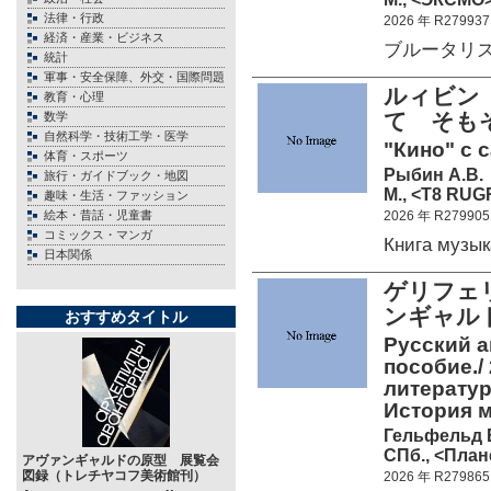
法律・行政
2026 年 R279937
経済・産業・ビジネス
ブルータリズム
統計
軍事・安全保障、外交・国際問題
ルィビン
教育・心理
て そも
数学
自然科学・技術工学・医学
"Кино" с 
体育・スポーツ
Рыбин А.В.
旅行・ガイドブック・地図
М., <Т8 RUG
趣味・生活・ファッション
絵本・昔話・児童書
2026 年 R279905
コミックス・マンガ
Книга музы
日本関係
ゲリフェ
ンギャル
おすすめタイトル
Русский а
пособие./ 
литератур
История 
Гельфельд 
СПб., <План
アヴァンギャルドの原型 展覧会
図録（トレチヤコフ美術館刊）
2026 年 R279865