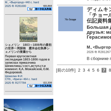
М., <Выргород> 440 c. hard
2025 年 R281000
\68,860
ディムキ
「チョー
伝記資
Большая Д
друзья: м
Герасимов
シェメリン 1803～1806年の最初
М., <Выргор
の世界一周探検 露米会社執事シ
ェメリンの覚書から
2026 年 R281267
Первая кругосветная
В сборнике
экспедиция 1803-1806 годов в
записках приказчика
Шемелина./ сост.,вступ.ст.и
коммент. К.А. Можайской, О.М.
[前の10件]
2
3
4
5
6
7
8
Федоровой.
Шемелин Ф.И.
СПб., <Крига> 464 c. hard
2025 年 R277784
\22,330