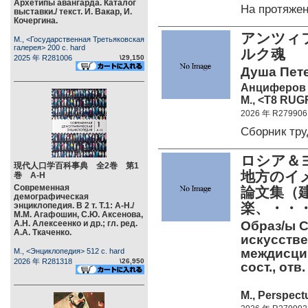
Архетипы авангарда. Каталог
На протяже
выставки./ текст. И. Вакар, И.
Кочергина.
アンツィフ
М., <Государственная Третьяковская
галерея> 200 c. hard
ルク魂
2025 年 R281006
\29,150
Душа Пете
Анциферов 
М., <Т8 RUG
2026 年 R279906
Сборник тр
ロシア＆
現代人口学百科事典 全2巻 第1
地方のイ
巻 А-Н
Современная
論文集（
демографическая
楽、・・
энциклопедия. В 2 т. Т.1: А-Н./
М.М. Агафошин, С.Ю. Аксенова,
А.Н. Алексеенко и др.; гл. ред.
Образ/ы С
А.А. Ткаченко.
искусстве
междисци
М., <Энциклопедия> 512 c. hard
2026 年 R281318
\26,950
сост., отв
М., Perspect