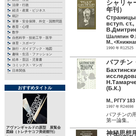
シャリャ
法律・行政
年刊）
経済・産業・ビジネス
統計
Страницы 
軍事・安全保障、外交・国際問題
вступ. ст.
教育・心理
В.Дмитрие
数学
Шаляпин Ф.
自然科学・技術工学・医学
М., <Книжная
体育・スポーツ
1990 年 R12525
旅行・ガイドブック・地図
趣味・生活・ファッション
絵本・昔話・児童書
バフチン
コミックス・マンガ
Бахтински
日本関係
исследован
Н.Тамарче
(Б.К.)
おすすめタイトル
М., РГГУ 183 
1997 年 R24698
バフチンの
第一論集。 
アヴァンギャルドの原型 展覧会
図録（トレチヤコフ美術館刊）
神秘思想