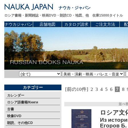
ナウカ・ジャパン
ロシア書籍・新聞雑誌・映画DVD・朗読CD・地図、他 在庫15000タイトル
ナウカジャパン
店舗地図
カタログ請求
ご注文方法
配
カテゴリー
[前の10件]
2
3
4
5
6
7
8
カレンダー
ロシア語書籍/Книги
並べ
古書
ロシア文
映像DVD
Из истории
朗読、その他CD
Егоров Б.