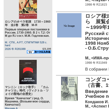
1998 年 R21815
ロシア様
ら 展覧会
ロシアのオペラ初演 1730～1960
年 全2巻 第2巻 М-Я
～1999
Первые оперные постановки в
России. 1730-1960. В 2 т. Т.2: От
Русский с
М до Я./ сост. М.М. Годлевская.
Историчес
1998 Нояб
М.: СПб., А.Р.Т; СПбГМТМИ 528 c.
hard
- О.Б.Стру
2026 年 R281088
\23,100
М., <ИМА-пре
1998 年 R31949
В собрании
コンダコ
（古書、1
マシニン（ロック歌手） 「カム
チャツカ」時代（ヴィクトル・ツ
Введение 
ォイの聖地の全歴史）
Учебное по
Время "Камчатки"./ ред. О.
Кондаков И.
Машнина. (Возьми мое сердце,
Камчатка!)
М., <Аспект 
Машнин А.