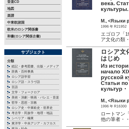
音楽CD
века. Ста
культуры.
地図
楽譜
М., <Языки 
中東欧諸国
1996 年 R21952
欧米のロシア関係書
エゴロフ「
和書(ロシア関係古書)
ア文化の類
ロシア文化
サブジェクト
はじめ
分類
Из истории
総記・参考図書、出版・メディア
начало XIX
辞典・百科事典
русской ку
ロシア語学習
ロシア語・スラヴ語
Статьи по
言語
культур
文学・フォークロア
美術・演劇・映画・バレエ・音楽
М., <Языки 
哲学・思想・宗教
1996 年 R16300
ロシア史・中東欧史・世界史
ロートマン「
考古学・民族学・地理・地誌
シベリア・極東
他の筆者・
東洋学・中央アジア・カフカス
政治・社会