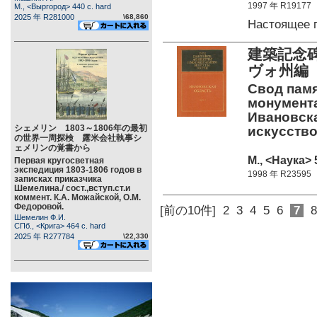
1997 年 R19177
М., <Выргород> 440 c. hard
2025 年 R281000
\68,860
Настоящее 
建築記念
ヴォ州編
Свод памя
монумента
Ивановская
シェメリン 1803～1806年の最初
искусство
の世界一周探検 露米会社執事シ
ェメリンの覚書から
М., <Наука> 
Первая кругосветная
экспедиция 1803-1806 годов в
1998 年 R23595
записках приказчика
Шемелина./ сост.,вступ.ст.и
коммент. К.А. Можайской, О.М.
Федоровой.
[前の10件]
2
3
4
5
6
7
8
Шемелин Ф.И.
СПб., <Крига> 464 c. hard
2025 年 R277784
\22,330