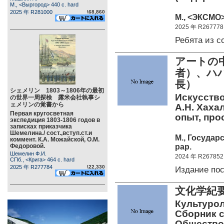
М., <Выргород> 440 c. hard
2025 年 R281000
\68,860
М., <ЭКСМО>
2025 年 R267778
Ребята из 
アートの
者）、ハ
長）
シェメリン 1803～1806年の最初
Искусство 
の世界一周探検 露米会社執事シ
ェメリンの覚書から
А.Н. Хаха
Первая кругосветная
опыт, про
экспедиция 1803-1806 годов в
записках приказчика
Шемелина./ сост.,вступ.ст.и
М., Государ
коммент. К.А. Можайской, О.М.
pap.
Федоровой.
Шемелин Ф.И.
2024 年 R267852
СПб., <Крига> 464 c. hard
2025 年 R277784
\22,330
Издание по
文化学紀
Культурол
Сборник с
Общество./