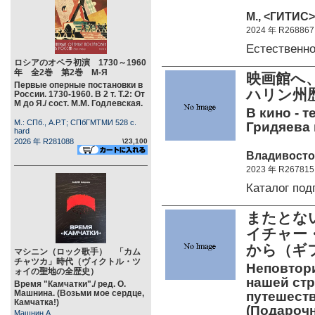
М., <ГИТИС> 
2024 年 R268867
Естественн
ロシアのオペラ初演 1730～1960
年 全2巻 第2巻 М-Я
映画館へ
Первые оперные постановки в
ハリン州
России. 1730-1960. В 2 т. Т.2: От
М до Я./ сост. М.М. Годлевская.
В кино - т
М.: СПб., А.Р.Т; СПбГМТМИ 528 c.
Гридяева 
hard
2026 年 R281088
\23,100
Владивосток
2023 年 R267815
Каталог по
またとな
イチャー
から（ギ
マシニン（ロック歌手） 「カム
チャツカ」時代（ヴィクトル・ツ
Неповтор
ォイの聖地の全歴史）
нашей ст
Время "Камчатки"./ ред. О.
Машнина. (Возьми мое сердце,
путешеств
Камчатка!)
(Подарочн
Машнин А.