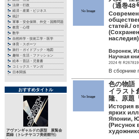
（通巻4
法律・行政
経済・産業・ビジネス
Современ
統計
обществен
軍事・安全保障、外交・国際問題
статей./ о
教育・心理
(Сохранен
数学
наследия)
自然科学・技術工学・医学
体育・スポーツ
旅行・ガイドブック・地図
Воронеж, И
趣味・生活・ファッション
Научная книг
絵本・昔話・児童書
2024 年 R267819
コミックス・マンガ
В сборнике
日本関係
色の物語
おすすめタイトル
イラスト
隆、原題
История в
ярких ил
Японии, Ю
(Рисунок 
художни
アヴァンギャルドの原型 展覧会
図録（トレチヤコフ美術館刊）