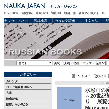
ナウカ・ジャパン
ロシア書籍・新聞雑誌・映画DVD・朗読CD・地図、他 在庫15000タイトル
ナウカジャパン
店舗地図
カタログ請求
ご注文方法
配
カテゴリー
1
2
3
4
5
[次の10
カレンダー
並べ
ロシア語書籍/Книги
水彩画の
古書
～20世
映像DVD
り 展覧
朗読、その他CD
Магия акв