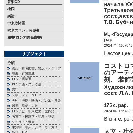
音楽CD
начала XX
地図
Третьяков
сост.,авт.
楽譜
Т.В. Буб
中東欧諸国
欧米のロシア関係書
М., <Госуда
和書(ロシア関係古書)
pap.
2024 年 R267848
Настоящее 
サブジェクト
分類
コストロ
総記・参考図書、出版・メディア
のアーテ
辞典・百科事典
刻、 装飾
ロシア語学習
ロシア語・スラヴ語
Художники
言語
сост. Л.А
文学・フォークロア
美術・演劇・映画・バレエ・音楽
175 c. pap.
哲学・思想・宗教
2024 年 R267829
ロシア史・中東欧史・世界史
考古学・民族学・地理・地誌
В книге, р
シベリア・極東
東洋学・中央アジア・カフカス
人文・社会
政治・社会