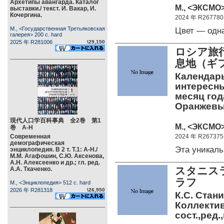
Архетипы авангарда. Каталог
М., <ЭКСМО>
выставки./ текст. И. Вакар, И.
Кочергина.
2024 年 R267780
М., <Государственная Третьяковская
Цвет — одн
галерея> 200 c. hard
2025 年 R281006
\29,150
ロシア旅
息地（ギ
Календар
интересны
месяц год
Оранжевы
現代人口学百科事典 全2巻 第1
М., <ЭКСМО>
巻 А-Н
Современная
2024 年 R267375
демографическая
Эта уникал
энциклопедия. В 2 т. Т.1: А-Н./
М.М. Агафошин, С.Ю. Аксенова,
А.Н. Алексеенко и др.; гл. ред.
スタニス
А.А. Ткаченко.
ラフ
М., <Энциклопедия> 512 c. hard
2026 年 R281318
\26,950
К.С. Стан
Коллектив
сост.,ред.