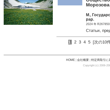
Морозова
М., Государ
pap.
2024 年 R267850
Статьи, пр
1
2
3
4
5
[次の10件
HOME
|
会社概要
|
特定商取引に
Copyright (c) 2006-20