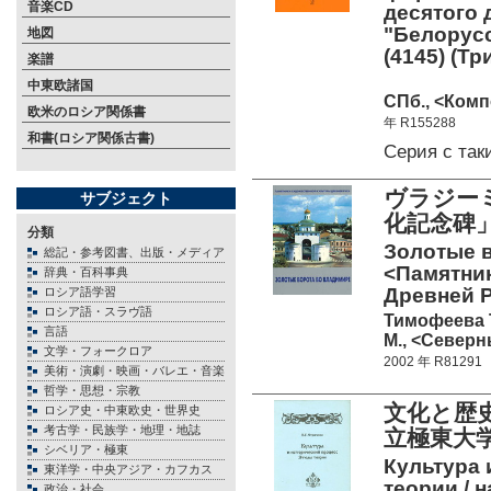
音楽CD
десятого 
"Белорусс
地図
(4145) (Тр
楽譜
中東欧諸国
СПб., <Комп
欧米のロシア関係書
年 R155288
和書(ロシア関係古書)
Серия с та
ヴラジー
サブジェクト
化記念碑
分類
Золотые в
総記・参考図書、出版・メディア
<Памятни
辞典・百科事典
Древней Р
ロシア語学習
ロシア語・スラヴ語
Тимофеева Т
言語
М., <Северн
文学・フォークロア
2002 年 R81291
美術・演劇・映画・バレエ・音楽
哲学・思想・宗教
文化と歴
ロシア史・中東欧史・世界史
考古学・民族学・地理・地誌
立極東大
シベリア・極東
Культура 
東洋学・中央アジア・カフカス
теории./ н
政治・社会