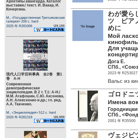
Архетипы авангарда. Каталог
выставки./ текст. И. Вакар, И.
Кочергина.
わが愛ら
М., <Государственная Третьяковская
ツ ピア
галерея> 200 c. hard
2025 年 R281006
\29,150
めに
Мой ласко
кинофиль
Для учащи
концерти
Дога Е.
СПб., <Союз
2023 年 R253027
現代人口学百科事典 全2巻 第1
巻 А-Н
Вальс из к
Современная
демографическая
энциклопедия. В 2 т. Т.1: А-Н./
ゴロドニ
М.М. Агафошин, С.Ю. Аксенова,
А.Н. Алексеенко и др.; гл. ред.
Имена вок
А.А. Ткаченко.
Городницки
М., <Энциклопедия> 512 c. hard
СПб., <Фонд
2026 年 R281318
\26,950
2001 年 R35500
ヴェジビ