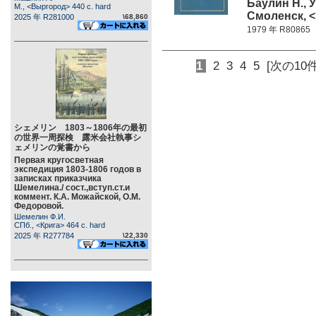
Баулин Н., 
М., <Выргород> 440 c. hard
Смоленск, <
2025 年 R281000
\68,860
1979 年 R80865
1
2
3
4
5
[次の10件
シェメリン 1803～1806年の最初
の世界一周探検 露米会社執事シ
ェメリンの覚書から
Первая кругосветная
экспедиция 1803-1806 годов в
записках приказчика
Шемелина./ сост.,вступ.ст.и
коммент. К.А. Можайской, О.М.
Федоровой.
Шемелин Ф.И.
СПб., <Крига> 464 c. hard
2025 年 R277784
\22,330