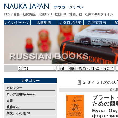
ナウカ・ジャパン
ロシア書籍・新聞雑誌・映画DVD・朗読CD・地図、他 在庫15000タイトル
ナウカジャパン
店舗地図
カタログ請求
ご注文方法
配
カテゴリー
1
2
3
4
5
[次の10
カレンダー
並べ
ロシア語書籍/Книги
ブラート
古書
ための簡
映像DVD
Булат Оку
朗読、その他CD
фортепиан