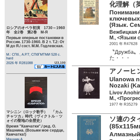
化理解（英
Понимание
ключевых 
(Язык. Се
ロシアのオペラ初演 1730～1960
Вежбицкая 
年 全2巻 第2巻 М-Я
М., <Языки 
Первые оперные постановки в
России. 1730-1960. В 2 т. Т.2: От
2001 年 R47628
М до Я./ сост. М.М. Годлевская.
〝Дружба
М.: СПб., А.Р.Т; СПбГМТМИ 528 c.
た・・・
hard
2026 年 R281088
\23,100
アノーヒ
Ulanowa no
Nozaki (K
Livov Anohi
М., <Прогрес
1977 年 R35279
マシニン（ロック歌手） 「カム
チャツカ」時代（ヴィクトル・ツ
ソ連のタ
ォイの聖地の全歴史）
(85х115м
Время "Камчатки"./ ред. О.
Машнина. (Возьми мое сердце,
Алмазный 
Камчатка!)
Машнин А.