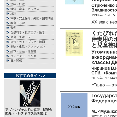
法律・行政
Стрюченко И
経済・産業・ビジネス
Владивосток
統計
1998 年 R37015
軍事・安全保障、外交・国際問題
XX век с н
教育・心理
数学
くたびれ
自然科学・技術工学・医学
体育・スポーツ
伴奏用の
旅行・ガイドブック・地図
と児童芸
趣味・生活・ファッション
Утомленно
絵本・昔話・児童書
コミックス・マンガ
аккордиан
日本関係
классы ДМ
Чиринов В.Ю.
СПб., <Комп
おすすめタイトル
2015 年 R161449
«Танго — э
Государс
Федерации
アヴァンギャルドの原型 展覧会
М., <Музыка>
図録（トレチヤコフ美術館刊）
2022 年 R241352