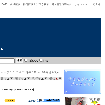
HOME
会社概要
特定商取引に基く表示
個人情報保護方針
サイトマップ
問合せ
在庫あり
新着
]
ページ 11/687 (6870 件中 101 〜 110 件目を表示)
書名
著者名
刊行年
価格
 репертуар пианиста>)
\1,760