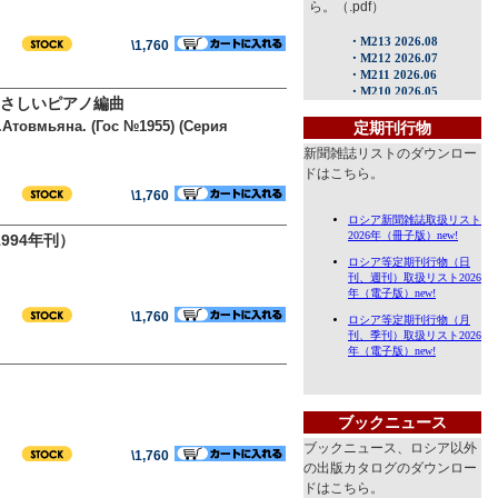
ら。（.pdf）
\1,760
さしいピアノ編曲
Атовмьяна. (Гос №1955) (Серия
定期刊行物
新聞雑誌リストのダウンロー
ドはこちら。
\1,760
994年刊）
\1,760
ブックニュース
ブックニュース、ロシア以外
\1,760
の出版カタログのダウンロー
ドはこちら。