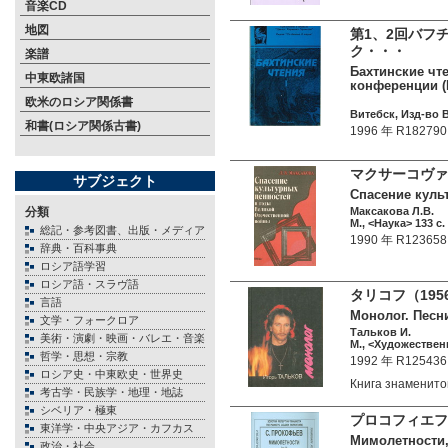
音楽CD
地図
第1、2回バフ
ク・・・
楽譜
Бахтинские чт
中東欧諸国
конференции (I 
欧米のロシア関係書
Витебск, Изд-во В
和書(ロシア関係古書)
1996 年 R182790
マクサーコヴァ
サブジェクト
Спасение куль
分類
Максакова Л.В.
М., <Наука> 133 c.
総記・参考図書、出版・メディア
1990 年 R123658
辞典・百科事典
ロシア語学習
ロシア語・スラヴ語
タリコフ（19
言語
Монолог. Песни
文学・フォークロア
Тальков И.
美術・演劇・映画・バレエ・音楽
М., <Художественн
哲学・思想・宗教
1992 年 R125436
ロシア史・中東欧史・世界史
Книга знаменит
考古学・民族学・地理・地誌
シベリア・極東
プロコフィエフ
東洋学・中央アジア・カフカス
Мимолетности,
政治・社会