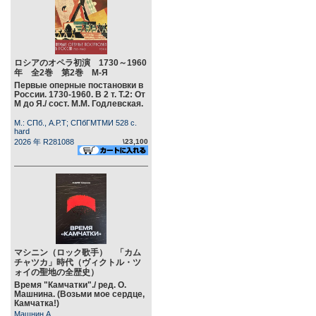
ロシアのオペラ初演 1730～1960
年 全2巻 第2巻 М-Я
Первые оперные постановки в
России. 1730-1960. В 2 т. Т.2: От
М до Я./ сост. М.М. Годлевская.
М.: СПб., А.Р.Т; СПбГМТМИ 528 c.
hard
2026 年 R281088
\23,100
マシニン（ロック歌手） 「カム
チャツカ」時代（ヴィクトル・ツ
ォイの聖地の全歴史）
Время "Камчатки"./ ред. О.
Машнина. (Возьми мое сердце,
Камчатка!)
Машнин А.