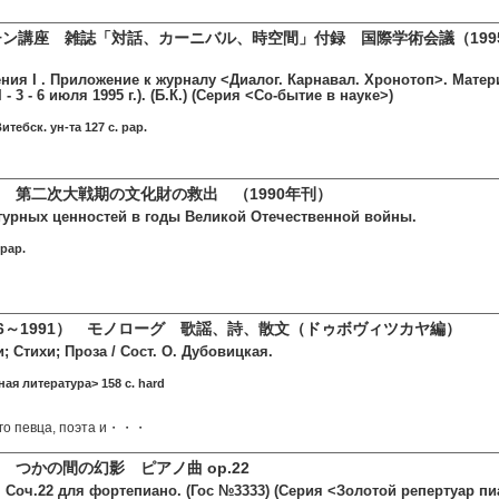
チン講座 雑誌「対話、カーニバル、時空間」付録 国際学術会議（199
ения I . Приложение к журналу <Диалог. Карнавал. Хронотоп>. Мат
- 3 - 6 июля 1995 г.). (Б.К.) (Серия <Со-бытие в науке>)
итебск. ун-та 127 c. pap.
 第二次大戦期の文化財の救出 （1990年刊）
турных ценностей в годы Великой Отечественной войны.
 pap.
56～1991） モノローグ 歌謡、詩、散文（ドゥボヴィツカヤ編）
; Стихи; Проза / Сост. О. Дубовицкая.
ая литература> 158 c. hard
ого певца, поэта и・・・
 つかの間の幻影 ピアノ曲 op.22
 Соч.22 для фортепиано. (Гос №3333) (Серия <Золотой репертуар пи