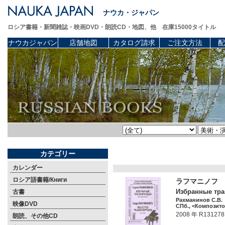
ナウカ・ジャパン
ロシア書籍・新聞雑誌・映画DVD・朗読CD・地図、他 在庫15000タイトル
ナウカジャパン
店舗地図
カタログ請求
ご注文方法
配
カテゴリー
カレンダー
ロシア語書籍/Книги
ラフマニノフ 
Избранные тра
古書
Рахманинов С.В.
映像DVD
СПб., <Композитор
2008 年 R131278
朗読、その他CD