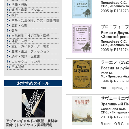
Прокофьев С.С.
法律・行政
СПб., <Композитор
経済・産業・ビジネス
2005 年 R131273
統計
軍事・安全保障、外交・国際問題
教育・心理
プロコフィエフ
数学
Ромео и Джуль
自然科学・技術工学・医学
<Золотой репе
体育・スポーツ
Прокофьев С.С.
СПб., <Композитор
旅行・ガイドブック・地図
2005 年 R131274
趣味・生活・ファッション
絵本・昔話・児童書
コミックス・マンガ
ラーエフ（192
日本関係
Россия за рубе
Раев М.
М., <Прогресс-Ака
1994 年 R258789
おすすめタイトル
Автор, принадл
サヴェーリエヴ
Зрелищный Пет
Савельева Ю.В.
СПб., <Гиперион> 
2013 年 R122008
アヴァンギャルドの原型 展覧会
В книге Ю.В.С
図録（トレチヤコフ美術館刊）