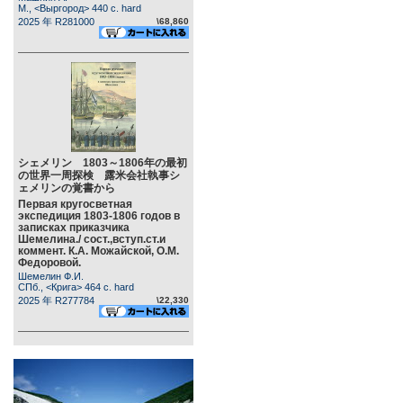
М., <Выргород> 440 c. hard
2025 年 R281000
\68,860
シェメリン 1803～1806年の最初
の世界一周探検 露米会社執事シ
ェメリンの覚書から
Первая кругосветная
экспедиция 1803-1806 годов в
записках приказчика
Шемелина./ сост.,вступ.ст.и
коммент. К.А. Можайской, О.М.
Федоровой.
Шемелин Ф.И.
СПб., <Крига> 464 c. hard
2025 年 R277784
\22,330