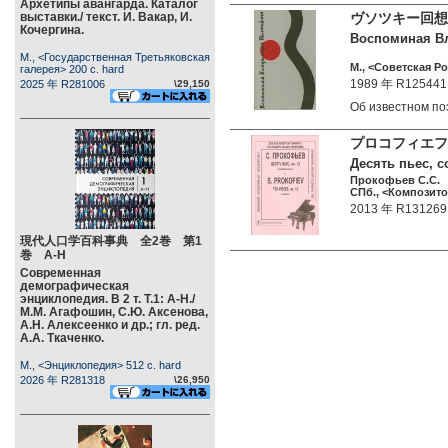
Архетипы авангарда. Каталог
выставки./ текст. И. Вакар, И.
ヴソツキー回想
Кочергина.
Воспоминая Вл
М., <Государственная Третьяковская
М., <Советская Ро
галерея> 200 c. hard
1989 年 R125441
2025 年 R281006
\29,150
Об известном п
プロコフィエフ
Десять пьес, с
Прокофьев С.С.
СПб., <Композитор
2013 年 R131269
現代人口学百科事典 全2巻 第1
巻 А-Н
Современная
демографическая
энциклопедия. В 2 т. Т.1: А-Н./
М.М. Агафошин, С.Ю. Аксенова,
А.Н. Алексеенко и др.; гл. ред.
А.А. Ткаченко.
М., <Энциклопедия> 512 c. hard
2026 年 R281318
\26,950