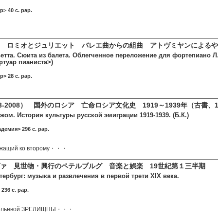
> 40 c. pap.
 ロミオとジュリエット バレエ曲からの組曲 アトヴミヤンによるや
етта. Сюита из балета. Облегченное переложение для фортепиано Л.
ртуар пианиста>)
> 28 c. pap.
3-2008） 国外のロシア 亡命ロシア文化史 1919～1939年（古書、1
жом. История культуры русской эмиграции 1919-1939. (Б.К.)
демия> 296 c. pap.
ежащий ко второму・・・
ァ 見世物・興行のペテルブルグ 音楽と娯楽 19世紀第１三半期
ербург: музыка и развлечения в первой трети XIX века.
236 c. pap.
авельевой ЗРЕЛИЩНЫ・・・