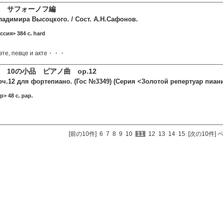
 サフォーノフ編
адимира Высоцкого. / Сост. А.Н.Сафонов.
ссия> 384 c. hard
оэте, певце и акте・・・
 10の小品 ピアノ曲 op.12
оч.12 для фортепиано. (Гос №3349) (Серия <Золотой репертуар пиан
> 48 c. pap.
[前の10件]
6
7
8
9
10
11
12
13
14
15
[次の10件]
ペ