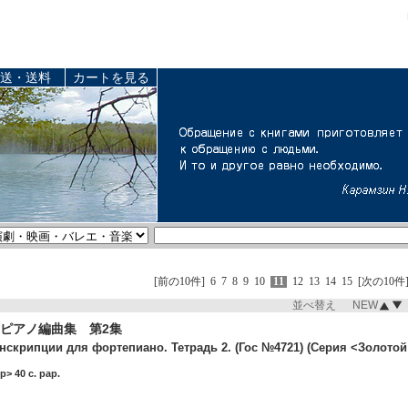
送・送料
カートを見る
[前の10件]
6
7
8
9
10
11
12
13
14
15
[次の10件
並べ替え NEW
ピアノ編曲集 第2集
нскрипции для фортепиано. Тетрадь 2. (Гос №4721) (Серия <Золотой
> 40 c. pap.