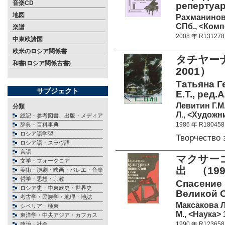
音楽CD
репертуар
地図
Рахманинов
СПб., <Комп
楽譜
2008 年 R131278
中東欧諸国
欧米のロシア関係書
タチヤー
和書(ロシア関係古書)
2001）
Татьяна Г
サブジェクト
Е.Т., ред.
Левитин Г.М
分類
Л., <Художн
総記・参考図書、出版・メディア
1986 年 R180458
辞典・百科事典
ロシア語学習
Творчество
ロシア語・スラヴ語
言語
マクサー
文学・フォークロア
出 （19
美術・演劇・映画・バレエ・音楽
哲学・思想・宗教
Спасение 
ロシア史・中東欧史・世界史
Великой 
考古学・民族学・地理・地誌
Максакова Л
シベリア・極東
М., <Наука> 
東洋学・中央アジア・カフカス
1990 年 R123658
政治・社会