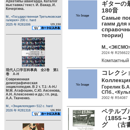
Архетипы авангарда. Каталог
ギターの
выставки./ текст. И. Вакар, И.
Кочергина.
180音
М., <Государственная Третьяковская
Самые поп
галерея> 200 c. hard
гамм для
2025 年 R281006
\29,150
справочн
теории)
М., <ЭКСМО> 
2024 年 R256622
Компактный
現代人口学百科事典 全2巻 第1
コレクシ
巻 А-Н
Современная
Коллекция
демографическая
Горелик Б.А
энциклопедия. В 2 т. Т.1: А-Н./
М.М. Агафошин, С.Ю. Аксенова,
СПб., <Куль
А.Н. Алексеенко и др.; гл. ред.
2002 年 R54087
А.А. Ткаченко.
М., <Энциклопедия> 512 c. hard
ペテルブ
2026 年 R281318
\26,950
（1855
グ （古書