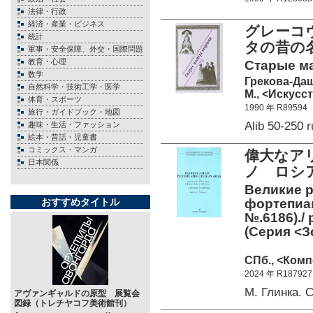
法律・行政
経済・産業・ビジネス
グレーコ
統計
タの昔の名
軍事・安全保障、外交・国際問題
教育・心理
Старые ма
数学
Грекова-Даш
自然科学・技術工学・医学
М., <Искусст
体育・スポーツ
1990 年 R89594
旅行・ガイドブック・地図
Alib 50-25
趣味・生活・ファッション
絵本・昔話・児童書
コミックス・マンガ
偉大なア
日本関係
ノ ロシ
Великие р
おすすめタイトル
фортепиан
№.6186)./ 
(Серия <З
СПб., <Комп
2024 年 R187927
М. Глинка
アヴァンギャルドの原型 展覧会
図録（トレチヤコフ美術館刊）