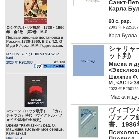
Санкт-Пет
Карла Бул
60 c. pap.
2003 年 R225187
ロシアのオペラ初演 1730～1960
年 全2巻 第2巻 М-Я
Карл Булла 
Первые оперные постановки в
России. 1730-1960. В 2 т. Т.2: От
М до Я./ сост. М.М. Годлевская.
シャリャー
М.: СПб., А.Р.Т; СПбГМТМИ 528 c.
ット判)
hard
2026 年 R281088
\23,100
Маска и д
<Эксклюзи
Шаляпин Ф.
М., <АСТ> 38
2023 年 R250125
"Маска и д
ヴィゴツキ
マシニン（ロック歌手） 「カム
チャツカ」時代（ヴィクトル・ツ
ヴァノフ
ォイの聖地の全歴史）
書、198
Время "Камчатки"./ ред. О.
Машнина. (Возьми мое сердце,
Психологи
Камчатка!)
Предисл. 
Машнин А.