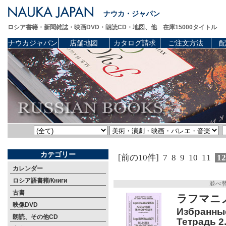
ナウカ・ジャパン
ロシア書籍・新聞雑誌・映画DVD・朗読CD・地図、他 在庫15000タイトル
ナウカジャパン
店舗地図
カタログ請求
ご注文方法
配
カテゴリー
[前の10件]
7
8
9
10
11
1
カレンダー
ロシア語書籍/Книги
並べ
古書
ラフマニ
映像DVD
Избранны
朗読、その他CD
Тетрадь 2