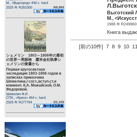
М., <Выргород> 440 c. hard
Л.Выготско
2025 年 R281000
\68,860
Выготский Л
М., <Искусст
1986 年 R249960
Книга выда
[前の10件]
7
8
9
10
1
シェメリン 1803～1806年の最初
の世界一周探検 露米会社執事シ
ェメリンの覚書から
Первая кругосветная
экспедиция 1803-1806 годов в
записках приказчика
Шемелина./ сост.,вступ.ст.и
коммент. К.А. Можайской, О.М.
Федоровой.
Шемелин Ф.И.
СПб., <Крига> 464 c. hard
2025 年 R277784
\22,330