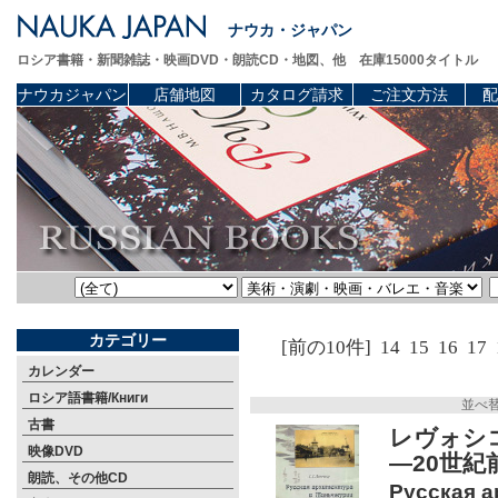
ナウカ・ジャパン
ロシア書籍・新聞雑誌・映画DVD・朗読CD・地図、他 在庫15000タイトル
ナウカジャパン
店舗地図
カタログ請求
ご注文方法
配
カテゴリー
[前の10件]
14
15
16
17
カレンダー
ロシア語書籍/Книги
並べ
古書
レヴォシ
映像DVD
―20世紀
朗読、その他CD
Русская а