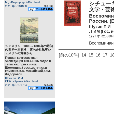
シチューキ
М., <Выргород> 440 c. hard
2025 年 R281000
\68,860
文学・芸術
Воспомина
России. (Б
Щукин П.И.
, ГИМ (Гос. 
1997 年 R258804
Воспоминан
シェメリン 1803～1806年の最初
の世界一周探検 露米会社執事シ
ェメリンの覚書から
[前の10件]
14
15
16
17
1
Первая кругосветная
экспедиция 1803-1806 годов в
записках приказчика
Шемелина./ сост.,вступ.ст.и
коммент. К.А. Можайской, О.М.
Федоровой.
Шемелин Ф.И.
СПб., <Крига> 464 c. hard
2025 年 R277784
\22,330