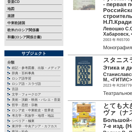
音楽CD
- первая 
地図
Российска
строитель
楽譜
Н.П.Крадин
中東欧諸国
Левошко С.
欧米のロシア関係書
Хабаровск, <
和書(ロシア関係古書)
2003 年 R65700
Монография
サブジェクト
スタニス
分類
Этика и д
総記・参考図書、出版・メディア
辞典・百科事典
Станиславск
ロシア語学習
М., <ГИТИС> 
ロシア語・スラヴ語
2023 年 R258779
言語
Театрально
文学・フォークロア
美術・演劇・映画・バレエ・音楽
とても大
哲学・思想・宗教
ロシア史・中東欧史・世界史
ヴァ（ナ
考古学・民族学・地理・地誌
Большой-п
シベリア・極東
7-е изд. (
東洋学・中央アジア・カフカス
政治・社会