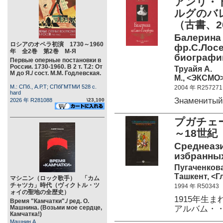
アンリ・ト
ルグのバ
（古書、2
Балерина 
ロシアのオペラ初演 1730～1960
фр.С.Лосе
年 全2巻 第2巻 М-Я
биографи
Первые оперные постановки в
России. 1730-1960. В 2 т. Т.2: От
Труайя А.
М до Я./ сост. М.М. Годлевская.
М., <ЭКСМО>
М.: СПб., А.Р.Т; СПбГМТМИ 528 c.
2004 年 R257271
hard
Знаменитый
2026 年 R281088
\23,100
プガチェ
～18世紀
Среднеази
избранных
Пугаченкова
Ташкент, <Гл
マシニン（ロック歌手） 「カム
チャツカ」時代（ヴィクトル・ツ
1994 年 R50343
ォイの聖地の全歴史）
1915年生
Время "Камчатки"./ ред. О.
アルバム・
Машнина. (Возьми мое сердце,
Камчатка!)
Машнин А.