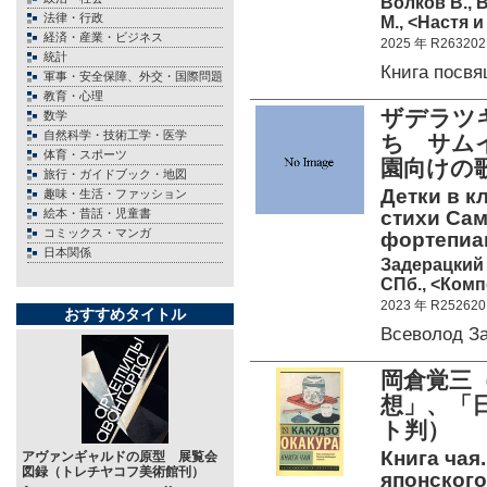
Волков В., 
法律・行政
М., <Настя и
経済・産業・ビジネス
2025 年 R263202
統計
Книга посв
軍事・安全保障、外交・国際問題
教育・心理
ザデラツキ
数学
自然科学・技術工学・医学
ち サム
体育・スポーツ
園向けの
旅行・ガイドブック・地図
Детки в к
趣味・生活・ファッション
絵本・昔話・児童書
стихи Сам
コミックス・マンガ
фортепиан
日本関係
Задерацкий 
СПб., <Комп
2023 年 R252620
おすすめタイトル
Всеволод З
岡倉覚三
想」、「
ト判）
Книга чая
アヴァンギャルドの原型 展覧会
図録（トレチヤコフ美術館刊）
японского 