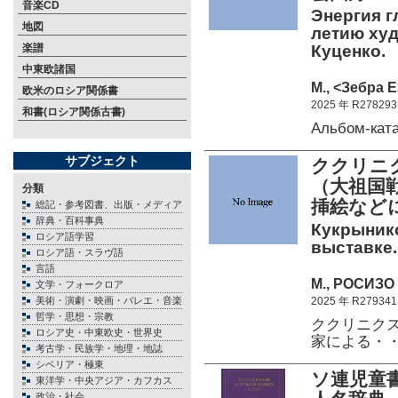
音楽CD
Энергия г
地図
летию худ
楽譜
Куценко.
中東欧諸国
М., <Зебра Е
欧米のロシア関係書
2025 年 R278293
和書(ロシア関係古書)
Альбом-кат
サブジェクト
ククリニ
（大祖国
分類
挿絵など
総記・参考図書、出版・メディア
辞典・百科事典
Кукрыник
ロシア語学習
выставке.
ロシア語・スラヴ語
言語
М., РОСИЗО 
文学・フォークロア
美術・演劇・映画・バレエ・音楽
2025 年 R279341
哲学・思想・宗教
ククリニクス
ロシア史・中東欧史・世界史
家による・
考古学・民族学・地理・地誌
シベリア・極東
ソ連児童書
東洋学・中央アジア・カフカス
政治・社会