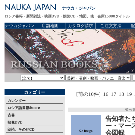
ナウカ・ジャパン
ロシア書籍・新聞雑誌・映画DVD・朗読CD・地図、他 在庫15000タイトル
ナウカジャパン
店舗地図
カタログ請求
ご注文方法
配
カテゴリー
[前の10件]
16
17
18
19
カレンダー
ロシア語書籍/Книги
並べ
古書
告知者た
映像DVD
ー・マース
朗読、その他CD
会図録