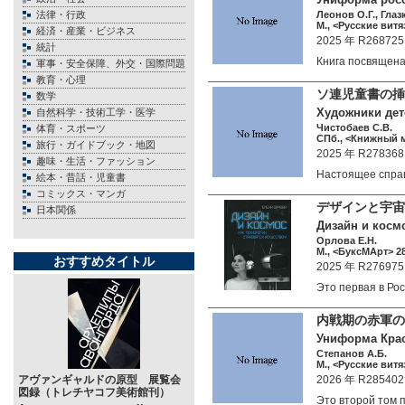
法律・行政
Леонов О.Г., Глаз
М., <Русские витяз
経済・産業・ビジネス
2025 年 R268725
統計
Книга посвящен
軍事・安全保障、外交・国際問題
教育・心理
ソ連児童書の挿絵
数学
Художники детс
自然科学・技術工学・医学
Чистобаев С.В.
体育・スポーツ
СПб., <Книжный м
旅行・ガイドブック・地図
2025 年 R278368
趣味・生活・ファッション
Настоящее спр
絵本・昔話・児童書
コミックス・マンガ
デザインと宇宙
日本関係
Дизайн и космо
Орлова Е.Н.
М., <БуксМАрт> 28
おすすめタイトル
2025 年 R276975
Это первая в Р
内戦期の赤軍の制
Униформа Крас
Степанов А.Б.
М., <Русские витяз
アヴァンギャルドの原型 展覧会
2026 年 R285402
図録（トレチヤコフ美術館刊）
Это второй том