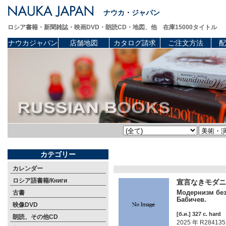
ナウカ・ジャパン
ロシア書籍・新聞雑誌・映画DVD・朗読CD・地図、他 在庫15000タイトル
ナウカジャパン
店舗地図
カタログ請求
ご注文方法
配
カテゴリー
カレンダー
ロシア語書籍/Книги
宣言なきモダニ
Модернизм без 
古書
Бабичев.
映像DVD
[б.и.] 327 c. hard
朗読、その他CD
2025 年 R284135