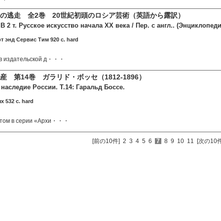
の逃走 全2巻 20世紀初頭のロシア芸術（英語から露訳）
В 2 т. Русское искусство начала XX века / Пер. с англ.. (Энциклопед
т энд Сервис Тим 920 c. hard
 в издательской д・・・
 第14巻 ガラリド・ボッセ（1812-1896）
наследие России. Т.14: Гаральд Боссе.
 532 c. hard
том в серии «Архи・・・
[前の10件]
2
3
4
5
6
7
8
9
10
11
[次の10件