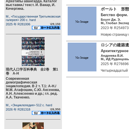
Архетипы авангарда. Каталог
выставки./ текст. И. Вакар, И.
Кочергина.
ボールト 形態
Бегство форм. 
М., <Государственная Третьяковская
Боулт Дж. Э.
галерея> 200 c. hard
М., Глобал Экспер
2025 年 R281006
\29,150
2023 年 R254973
Новую страницу
ロシアの建築遺産
Архитектурное 
Андреева В.И.
М., ИД Руденцовых
2025 年 R276696
現代人口学百科事典 全2巻 第1
Четырнадцатый 
巻 А-Н
Современная
демографическая
энциклопедия. В 2 т. Т.1: А-Н./
М.М. Агафошин, С.Ю. Аксенова,
А.Н. Алексеенко и др.; гл. ред.
А.А. Ткаченко.
М., <Энциклопедия> 512 c. hard
2026 年 R281318
\26,950