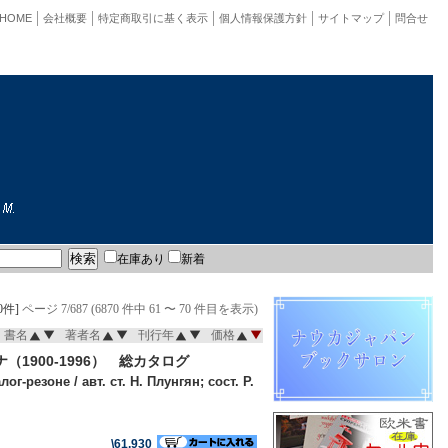
HOME
会社概要
特定商取引に基く表示
個人情報保護方針
サイトマップ
問合せ
在庫あり
新着
0件]
ページ 7/687 (6870 件中 61 〜 70 件目を表示)
書名
著者名
刊行年
価格
1900-1996） 総カタログ
резоне / авт. ст. Н. Плунгян; сост. Р.
\61,930