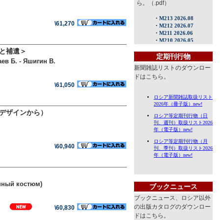
ら。（.pdf）
\61,270
Яと補遺＞
定期刊行物
ев Б. - Яшигин В.
新聞雑誌リストのダウンロー
ドはこちら。
\61,050
業デザインから）
\60,940
енный костюм)
ブックニュース
ブックニュース、ロシア以外
の出版カタログのダウンロー
\60,830
ドはこちら。