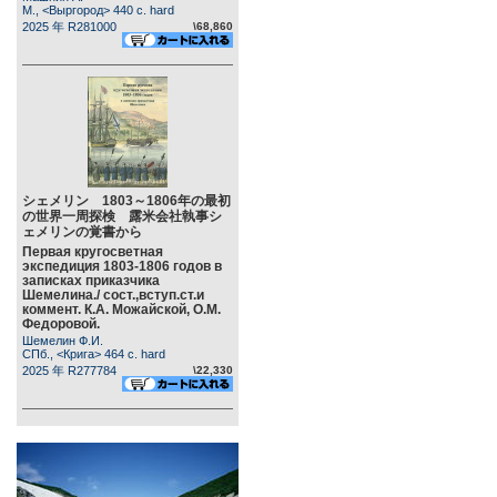
М., <Выргород> 440 c. hard
2025 年 R281000
\68,860
シェメリン 1803～1806年の最初
の世界一周探検 露米会社執事シ
ェメリンの覚書から
Первая кругосветная
экспедиция 1803-1806 годов в
записках приказчика
Шемелина./ сост.,вступ.ст.и
коммент. К.А. Можайской, О.М.
Федоровой.
Шемелин Ф.И.
СПб., <Крига> 464 c. hard
2025 年 R277784
\22,330