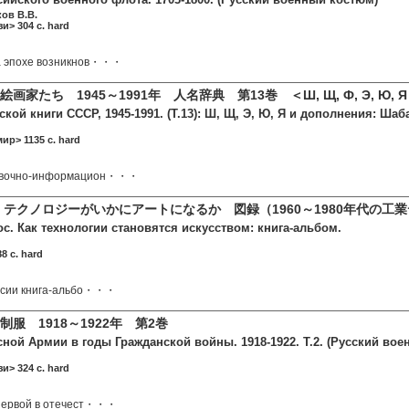
ков В.В.
и> 304 c. hard
а эпохе возникнов・・・
画家たち 1945～1991年 人名辞典 第13巻 ＜Ш, Щ, Ф, Э, Ю, 
кой книги СССР, 1945-1991. (Т.13): Ш, Щ, Э, Ю, Я и дополнения: Шаба
ир> 1135 c. hard
авочно-информацион・・・
 テクノロジーがいかにアートになるか 図録（1960～1980年代の工
с. Как технологии становятся искусством: книга-альбом.
8 c. hard
оссии книга-альбо・・・
服 1918～1922年 第2巻
ной Армии в годы Гражданской войны. 1918-1922. Т.2. (Русский во
и> 324 c. hard
 первой в отечест・・・