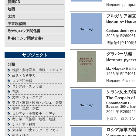
音楽CD
Издание раскр
地図
ブルガリア国立
楽譜
Икони от Наци
中東欧諸国
欧米のロシア関係書
София, Институтъ
2025 年 R269061
和書(ロシア関係古書)
博物館創立100
グラバーリ編 ロ
サブジェクト
История русског
分類
М., <Наука> 0 c. h
総記・参考図書、出版・メディア
1953 年 R174061
辞典・百科事典
Издание было п
ロシア語学習
ロシア語・スラヴ語
ケラン女王の福
言語
文学・フォークロア
The Gospels of 
美術・演劇・映画・バレエ・音楽
Chookaszian E.
Ереван, 300 c. har
哲学・思想・宗教
2024 年 R269942
ロシア史・中東欧史・世界史
トロス・ロスリン 
考古学・民族学・地理・地誌
シベリア・極東
ロシア海軍の制服
東洋学・中央アジア・カフカス
政治・社会
Униформа росс