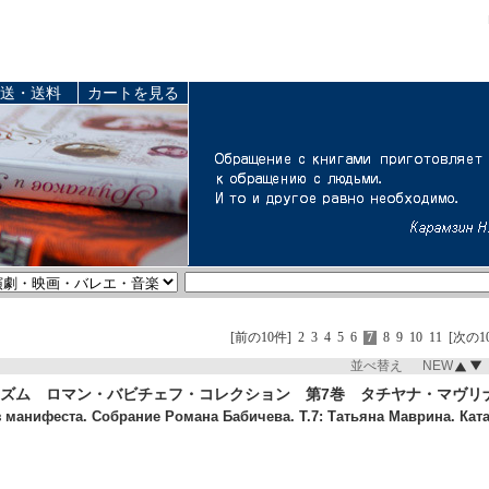
送・送料
カートを見る
[前の10件]
2
3
4
5
6
7
8
9
10
11
[次の1
並べ替え NEW
ズム ロマン・バビチェフ・コレクション 第7巻 タチヤナ・マヴリナ（
манифеста. Собрание Романа Бабичева. Т.7: Татьяна Маврина. Каталог-