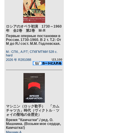
ロシアのオペラ初演 1730～1960
年 全2巻 第2巻 М-Я
Первые оперные постановки в
России. 1730-1960. В 2 т. Т.2: От
М до Я./ сост. М.М. Годлевская.
М.: СПб., А.Р.Т; СПбГМТМИ 528 c.
hard
2026 年 R281088
\23,100
マシニン（ロック歌手） 「カム
チャツカ」時代（ヴィクトル・ツ
ォイの聖地の全歴史）
Время "Камчатки"./ ред. О.
Машнина. (Возьми мое сердце,
Камчатка!)
Машнин А.