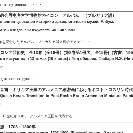
ывает внутреннюю л・・・
教会歴史考古学博物館のイコン アルバム （ブルガリア語）
оналния църковен историко-археологически музей. Албум.
т за изследване на изкуствата БАН 548 c. hard
周年を記念したアルバム。ブルガリア国立科学アカデ・・・
シア芸術史 全13巻（全16冊）(第8巻第1冊欠、全15冊)（古書、195
о искусства в 13 томах (16 книгах) / Под общ.ред. Грабаря И.Э. (Нет: Т
ard
одготовлено крупн・・・
音書 キリキア王国のアルメニア細密画におけるポスト・ロスリン時代
Queen Keran. Transition to Post-Roslin Era in Armenian Miniature Paintin
d
- 13世紀キリキア･アルメニア王国を代表する・・・
 1703～1800年
ийского военного флота. 1703-1800. (Русский военный костюм)