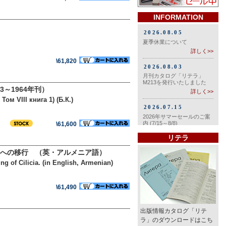
INFORMATION
\61,820
3～1964年刊）
ом VIII книга 1) (Б.К.)
\61,600
リテラ
への移行 （英・アルメニア語）
g of Cilicia. (in English, Armenian)
\61,490
出版情報カタログ「リテ
ラ」のダウンロードはこち