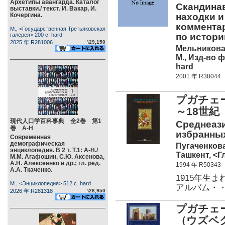
Архетипы авангарда. Каталог
Скандина
выставки./ текст. И. Вакар, И.
Кочергина.
находки и
коммента
М., <Государственная Третьяковская
галерея> 200 c. hard
по истори
2025 年 R281006
\29,150
Мельникова
М., Изд-во 
hard
2001 年 R38044
プガチェ
～18世紀
現代人口学百科事典 全2巻 第1
Среднеази
巻 А-Н
избранных
Современная
демографическая
Пугаченкова
энциклопедия. В 2 т. Т.1: А-Н./
Ташкент, <Гл
М.М. Агафошин, С.Ю. Аксенова,
А.Н. Алексеенко и др.; гл. ред.
1994 年 R50343
А.А. Ткаченко.
1915年生
М., <Энциклопедия> 512 c. hard
アルバム・
2026 年 R281318
\26,950
プガチェ
（ウズベ