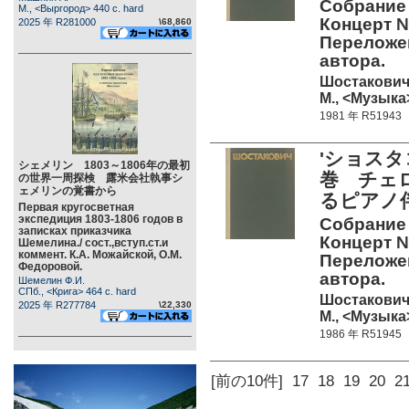
Собрание 
М., <Выргород> 440 c. hard
Концерт №
2025 年 R281000
\68,860
Переложе
автора.
Шостакович 
М., <Музыка>
1981 年 R51943
'ショスタ
シェメリン 1803～1806年の最初
巻 チェ
の世界一周探検 露米会社執事シ
ェメリンの覚書から
るピアノ
Первая кругосветная
экспедиция 1803-1806 годов в
Собрание 
записках приказчика
Концерт №
Шемелина./ сост.,вступ.ст.и
коммент. К.А. Можайской, О.М.
Переложе
Федоровой.
автора.
Шемелин Ф.И.
СПб., <Крига> 464 c. hard
Шостакович 
2025 年 R277784
\22,330
М., <Музыка>
1986 年 R51945
[前の10件]
17
18
19
20
2