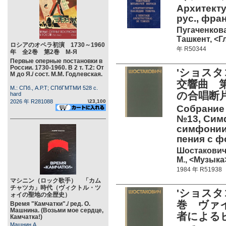
Архитекту
рус., фран
Пугаченкова
Ташкент, <Гл
ロシアのオペラ初演 1730～1960
年 R50344
年 全2巻 第2巻 М-Я
Первые оперные постановки в
России. 1730-1960. В 2 т. Т.2: От
'ショス
М до Я./ сост. М.М. Годлевская.
交響曲 第
М.: СПб., А.Р.Т; СПбГМТМИ 528 c.
の合唱断
hard
2026 年 R281088
\23,100
Собрание 
№13, Сим
симфонии 
пения с ф
Шостакович 
М., <Музыка>
1984 年 R51938
マシニン（ロック歌手） 「カム
チャツカ」時代（ヴィクトル・ツ
'ショスタ
ォイの聖地の全歴史）
巻 ヴァ
Время "Камчатки"./ ред. О.
Машнина. (Возьми мое сердце,
者による
Камчатка!)
Машнин А.