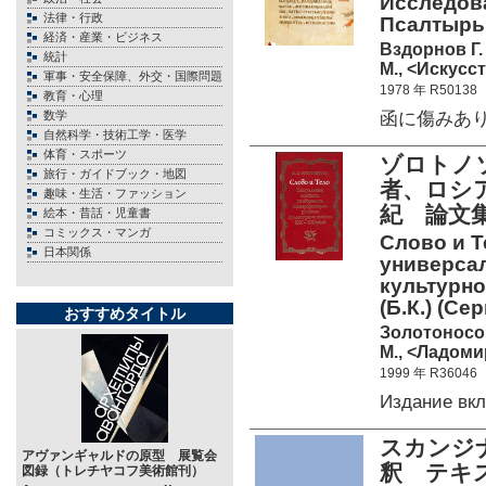
Исследова
法律・行政
Псалтырь 
経済・産業・ビジネス
Вздорнов Г.
統計
М., <Искусст
軍事・安全保障、外交・国際問題
1978 年 R50138
教育・心理
函に傷みあり。 
数学
自然科学・技術工学・医学
体育・スポーツ
ゾロトノ
旅行・ガイドブック・地図
者、ロシ
趣味・生活・ファッション
紀 論文集
絵本・昔話・児童書
コミックス・マンガ
Слово и Т
日本関係
универсал
культурно
(Б.К.) (С
おすすめタイトル
Золотоносо
М., <Ладомир
1999 年 R36046
Издание вк
スカンジ
アヴァンギャルドの原型 展覧会
釈 テキ
図録（トレチヤコフ美術館刊）