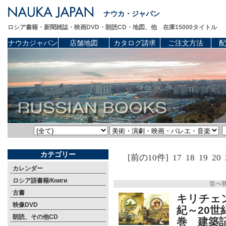
ナウカ・ジャパン
ロシア書籍・新聞雑誌・映画DVD・朗読CD・地図、他 在庫15000タイトル
ナウカジャパン
店舗地図
カタログ請求
ご注文方法
配
カテゴリー
[前の10件]
17
18
19
20
カレンダー
ロシア語書籍/Книги
並べ
古書
キリチェ
映像DVD
紀～20世
朗読、その他CD
巻 建築