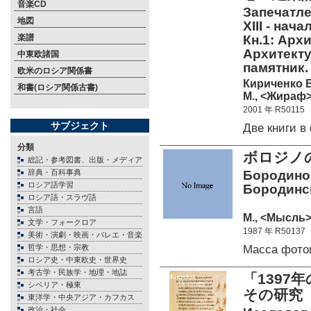
音楽CD
Запечатле
地図
XIII - нач
楽譜
Кн.1: Арх
Архитект
中東欧諸国
памятник. 
欧米のロシア関係書
Кириченко Е
和書(ロシア関係古書)
М., <Жираф> 
2001 年 R50115
サブジェクト
Две книги 
分類
ボロジノの
総記・参考図書、出版・メディア
辞典・百科事典
Бородино.
ロシア語学習
Бородинс
ロシア語・スラヴ語
言語
М., <Мысль> 
文学・フォークロア
1987 年 R50137
美術・演劇・映画・バレエ・音楽
Масса фото
哲学・思想・宗教
ロシア史・中東欧史・世界史
考古学・民族学・地理・地誌
「139
シベリア・極東
その研究
東洋学・中央アジア・カフカス
政治・社会