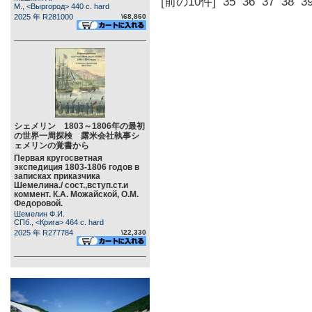
[前の10件]
35
36
37
38
3
М., <Выргород> 440 c. hard
2025 年 R281000
\68,860
シェメリン 1803～1806年の最初
の世界一周探検 露米会社執事シ
ェメリンの覚書から
Первая кругосветная
экспедиция 1803-1806 годов в
записках приказчика
Шемелина./ сост.,вступ.ст.и
коммент. К.А. Можайской, О.М.
Федоровой.
Шемелин Ф.И.
СПб., <Крига> 464 c. hard
2025 年 R277784
\22,330