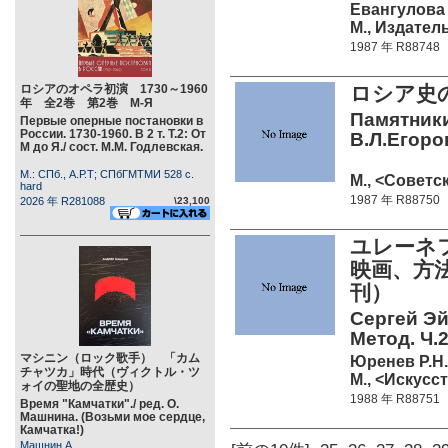
Евангулова 
М., Издател
1987 年 R88748
ロシアのオペラ初演 1730～1960
ロシア史の
年 全2巻 第2巻 М-Я
Памятники
Первые оперные постановки в
России. 1730-1960. В 2 т. Т.2: От
В.Л.Егоро
М до Я./ сост. М.М. Годлевская.
М.: СПб., А.Р.Т; СПбГМТМИ 528 c.
М., <Советск
hard
1987 年 R88750
2026 年 R281088
\23,100
ユレーネ
映画、方法
刊）
Сергей Э
Метод. Ч.2
マシニン（ロック歌手） 「カム
Юренев Р.Н.
チャツカ」時代（ヴィクトル・ツ
М., <Искусст
ォイの聖地の全歴史）
1988 年 R88751
Время "Камчатки"./ ред. О.
Машнина. (Возьми мое сердце,
Камчатка!)
Машнин А.