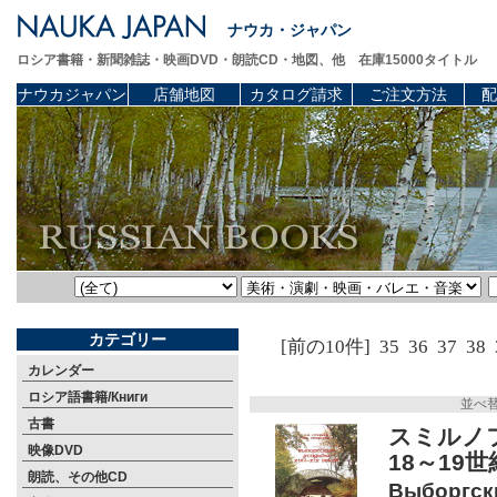
ナウカ・ジャパン
ロシア書籍・新聞雑誌・映画DVD・朗読CD・地図、他 在庫15000タイトル
ナウカジャパン
店舗地図
カタログ請求
ご注文方法
配
カテゴリー
[前の10件]
35
36
37
38
カレンダー
ロシア語書籍/Книги
並べ
古書
スミルノ
映像DVD
18～19
朗読、その他CD
Выборгски