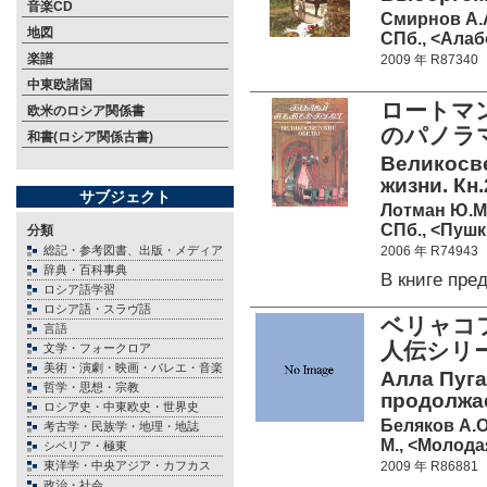
音楽CD
Смирнов А.А
地図
СПб., <Алабо
楽譜
2009 年 R87340
中東欧諸国
ロートマ
欧米のロシア関係書
のパノラ
和書(ロシア関係古書)
Великосв
жизни. Кн.
サブジェクト
Лотман Ю.М.
СПб., <Пушк
分類
総記・参考図書、出版・メディア
2006 年 R74943
辞典・百科事典
В книге пр
ロシア語学習
ロシア語・スラヴ語
ベリャコ
言語
人伝シリ
文学・フォークロア
美術・演劇・映画・バレエ・音楽
Алла Пуга
哲学・思想・宗教
продолжае
ロシア史・中東欧史・世界史
Беляков А.О
考古学・民族学・地理・地誌
М., <Молода
シベリア・極東
東洋学・中央アジア・カフカス
2009 年 R86881
政治・社会