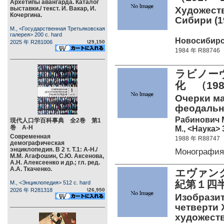
Архетипы авангарда. Каталог
выставки./ текст. И. Вакар, И.
Художеств
Кочергина.
Сибири (19
М., <Государственная Третьяковская
галерея> 200 c. hard
Новосибирск
2025 年 R281006
\29,150
1984 年 R88746
ラビノー
化 （19
Очерки ма
феодальн
Рабинович М
現代人口学百科事典 全2巻 第1
巻 А-Н
М., <Наука> 
Современная
1988 年 R88747
демографическая
энциклопедия. В 2 т. Т.1: А-Н./
Монографи
М.М. Агафошин, С.Ю. Аксенова,
А.Н. Алексеенко и др.; гл. ред.
А.А. Ткаченко.
エヴァン
紀第１四半
М., <Энциклопедия> 512 c. hard
2026 年 R281318
\26,950
Изобразит
четверти 
художест