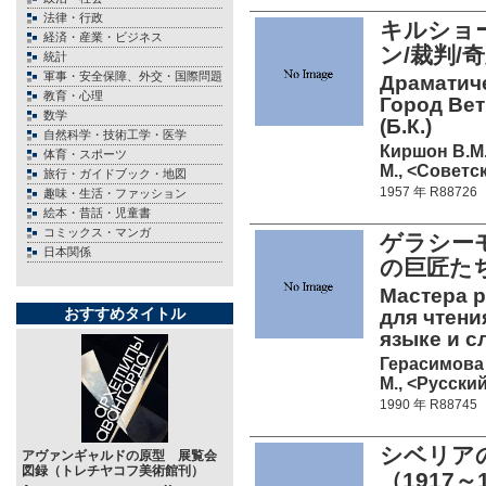
法律・行政
キルショ
経済・産業・ビジネス
ン/裁判/
統計
軍事・安全保障、外交・国際問題
Драматиче
教育・心理
Город Вет
数学
(Б.К.)
自然科学・技術工学・医学
Киршон В.М
体育・スポーツ
М., <Советс
旅行・ガイドブック・地図
1957 年 R88726
趣味・生活・ファッション
絵本・昔話・児童書
コミックス・マンガ
ゲラシー
日本関係
の巨匠た
Мастера р
おすすめタイトル
для чтени
языке и с
Герасимова 
М., <Русский
1990 年 R88745
シベリア
アヴァンギャルドの原型 展覧会
図録（トレチヤコフ美術館刊）
（1917～