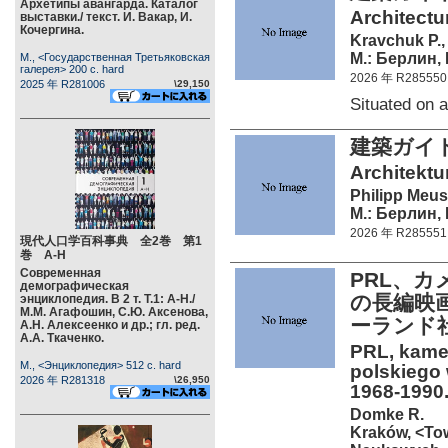
Архетипы авангарда. Каталог
Architectur
выставки./ текст. И. Вакар, И.
Кочергина.
Kravchuk P.,
М.: Берлин, 
М., <Государственная Третьяковская
галерея> 200 c. hard
2026 年 R285550
2025 年 R281006
\29,150
Situated on
建築ガイ
Architektu
Philipp Meuse
М.: Берлин, 
2026 年 R285551
現代人口学百科事典 全2巻 第1
巻 А-Н
Современная
PRL、カ
демографическая
の長編映
энциклопедия. В 2 т. Т.1: А-Н./
М.М. Агафошин, С.Ю. Аксенова,
ーランド
А.Н. Алексеенко и др.; гл. ред.
А.А. Ткаченко.
PRL, kame
М., <Энциклопедия> 512 c. hard
polskiego 
2026 年 R281318
\26,950
1968-1990. 
Domke R.
Kraków, <To