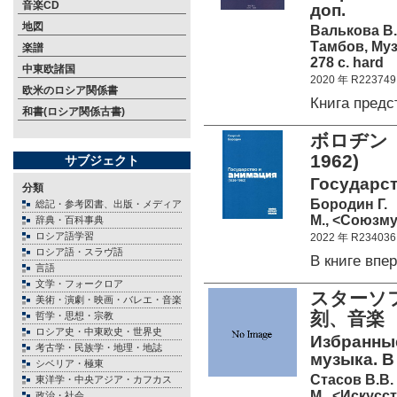
音楽CD
доп.
地図
Валькова В.
Тамбов, Муз
楽譜
278 c. hard
中東欧諸国
2020 年 R223749
欧米のロシア関係書
Книга пред
和書(ロシア関係古書)
ボロヂン 
1962)
サブジェクト
Государст
分類
Бородин Г.
総記・参考図書、出版・メディア
М., <Союзму
辞典・百科事典
ロシア語学習
2022 年 R234036
ロシア語・スラヴ語
В книге вп
言語
文学・フォークロア
スターソフ
美術・演劇・映画・バレエ・音楽
刻、音楽 
哲学・思想・宗教
ロシア史・中東欧史・世界史
Избранные
考古学・民族学・地理・地誌
музыка. В 3
シベリア・極東
Стасов В.В.
東洋学・中央アジア・カフカス
М., <Искусст
政治・社会