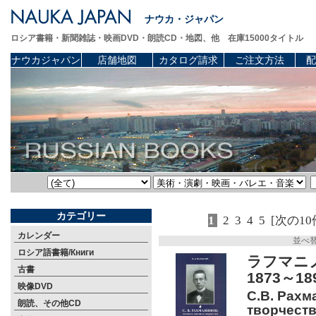
ナウカ・ジャパン
ロシア書籍・新聞雑誌・映画DVD・朗読CD・地図、他 在庫15000タイトル
ナウカジャパン
店舗地図
カタログ請求
ご注文方法
配
カテゴリー
1
2
3
4
5
[次の10
カレンダー
並べ
ロシア語書籍/Книги
ラフマニ
古書
1873～1
映像DVD
С.В. Рахм
朗読、その他CD
творчества