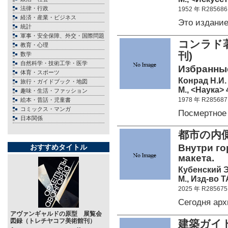
法律・行政
1952 年 R285686
経済・産業・ビジネス
Это издани
統計
軍事・安全保障、外交・国際問題
コンラド著
教育・心理
刊)
数学
自然科学・技術工学・医学
Избранные
体育・スポーツ
Конрад Н.И.
旅行・ガイドブック・地図
М., <Наука> 
趣味・生活・ファッション
1978 年 R285687
絵本・昔話・児童書
コミックス・マンガ
Посмертное
日本関係
都市の内
Внутри го
おすすめタイトル
макета.
Кубенский Э.
М., Изд-во T
2025 年 R285675
Сегодня ар
アヴァンギャルドの原型 展覧会
図録（トレチヤコフ美術館刊）
建築ガイ