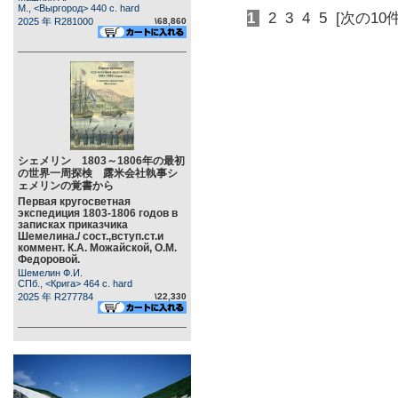
М., <Выргород> 440 c. hard
1
2
3
4
5
[次の10件
2025 年 R281000
\68,860
シェメリン 1803～1806年の最初
の世界一周探検 露米会社執事シ
ェメリンの覚書から
Первая кругосветная
экспедиция 1803-1806 годов в
записках приказчика
Шемелина./ сост.,вступ.ст.и
коммент. К.А. Можайской, О.М.
Федоровой.
Шемелин Ф.И.
СПб., <Крига> 464 c. hard
2025 年 R277784
\22,330