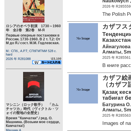
Naukowych „U
2026 年 R285559
The Polish 
カザフス
ロシアのオペラ初演 1730～1960
年 全2巻 第2巻 М-Я
Тенденции
Первые оперные постановки в
Казахстан
России. 1730-1960. В 2 т. Т.2: От
М до Я./ сост. М.М. Годлевская.
Айнагулова 
М.: СПб., А.Р.Т; СПбГМТМИ 528 c.
Алматы, Smar
hard
2025 年 R285561
2026 年 R281088
\23,100
В книге ра
カザフ絵
（カザフ
Қазақ ке
табиғат бей
Батурина О.
マシニン（ロック歌手） 「カム
チャツカ」時代（ヴィクトル・ツ
Алматы, Smar
ォイの聖地の全歴史）
2025 年 R285563
Время "Камчатки"./ ред. О.
Машнина. (Возьми мое сердце,
Images of n
Камчатка!)
Машнин А.