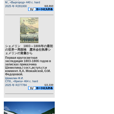
М., <Выргород> 440 c. hard
2025 年 R281000
\68,860
シェメリン 1803～1806年の最初
の世界一周探検 露米会社執事シ
ェメリンの覚書から
Первая кругосветная
экспедиция 1803-1806 годов в
записках приказчика
Шемелина./ сост.,вступ.ст.и
коммент. К.А. Можайской, О.М.
Федоровой.
Шемелин Ф.И.
СПб., <Крига> 464 c. hard
2025 年 R277784
\22,330