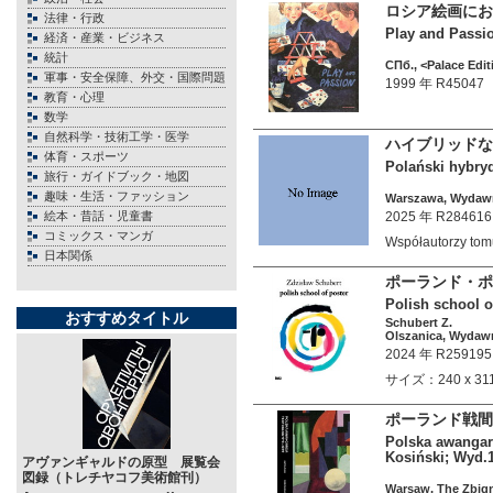
ロシア絵画にお
法律・行政
Play and Passio
経済・産業・ビジネス
統計
СПб., <Palace Edit
軍事・安全保障、外交・国際問題
1999 年 R45047
教育・心理
数学
自然科学・技術工学・医学
ハイブリッドな
体育・スポーツ
Polański hybryd
旅行・ガイドブック・地図
趣味・生活・ファッション
Warszawa, Wydawn
絵本・昔話・児童書
2025 年 R284616
コミックス・マンガ
Współautorzy to
日本関係
ポーランド・ポ
Polish school o
おすすめタイトル
Schubert Z.
Olszanica, Wydawn
2024 年 R259195
サイズ：240 x 3
ポーランド戦間
Polska awangard
Kosiński; Wyd.
アヴァンギャルドの原型 展覧会
図録（トレチヤコフ美術館刊）
Warsaw, The Zbign