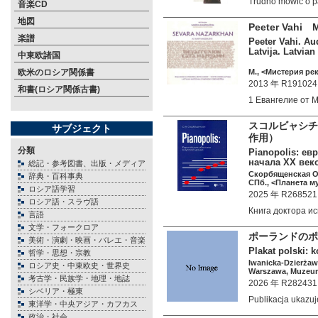
Trudno mówić o 
音楽CD
地図
Peeter Vahi
楽譜
Peeter Vahi. Au
Latvija. Latvia
中東欧諸国
欧米のロシア関係書
М., <Мистерия рек
2013 年 R191024
和書(ロシア関係古書)
1 Евангелие от
スコルビャシチ
サブジェクト
作用）
分類
Pianopolis: е
начала XX век
総記・参考図書、出版・メディア
Скорбященская О
辞典・百科事典
СПб., <Планета му
ロシア語学習
2025 年 R268521
ロシア語・スラヴ語
Книга доктора 
言語
文学・フォークロア
ポーランドのポ
美術・演劇・映画・バレエ・音楽
Plakat polski: 
哲学・思想・宗教
Iwanicka-Dzierżawa
ロシア史・中東欧史・世界史
Warszawa, Muzeum
考古学・民族学・地理・地誌
2026 年 R282431
シベリア・極東
Publikacja ukazu
東洋学・中央アジア・カフカス
政治・社会