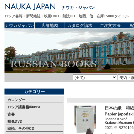
ナウカ・ジャパン
ロシア書籍・新聞雑誌・映画DVD・朗読CD・地図、他 在庫15000タイトル
ナウカジャパン
店舗地図
カタログ請求
ご注文方法
配
カテゴリー
カレンダー
ロシア語書籍/Книги
日本の紙 和紙
Papier japoński:
古書
Joanna Kokoć
映像DVD
Krakow, Muzeum Sz
2021 年 R270196
朗読、その他CD