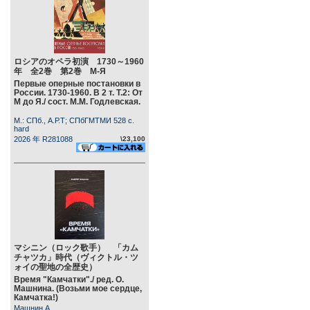
ロシアのオペラ初演 1730～1960
年 全2巻 第2巻 М-Я
Первые оперные постановки в
России. 1730-1960. В 2 т. Т.2: От
М до Я./ сост. М.М. Годлевская.
М.: СПб., А.Р.Т; СПбГМТМИ 528 c.
hard
2026 年 R281088
\23,100
マシニン（ロック歌手） 「カム
チャツカ」時代（ヴィクトル・ツ
ォイの聖地の全歴史）
Время "Камчатки"./ ред. О.
Машнина. (Возьми мое сердце,
Камчатка!)
Машнин А.