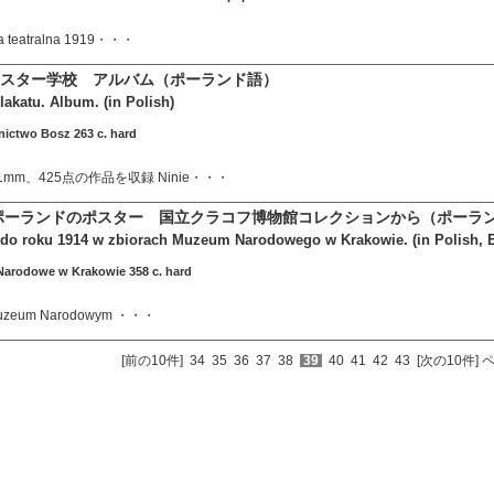
a teatralna 1919・・・
スター学校 アルバム（ポーランド語）
lakatu. Album. (in Polish)
ictwo Bosz 263 c. hard
11mm、425点の作品を収録 Ninie・・・
のポーランドのポスター 国立クラコフ博物館コレクションから（ポーラ
y do roku 1914 w zbiorach Muzeum Narodowego w Krakowie. (in Polish, E
arodowe w Krakowie 358 c. hard
 Muzeum Narodowym ・・・
[前の10件]
34
35
36
37
38
39
40
41
42
43
[次の10件]
ペ