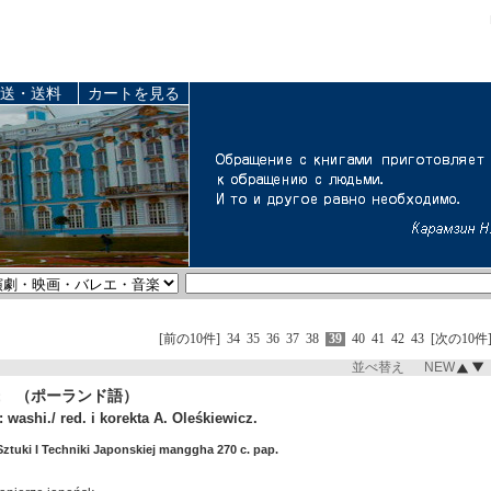
送・送料
カートを見る
[前の10件]
34
35
36
37
38
39
40
41
42
43
[次の10件
並べ替え NEW
 （ポーランド語）
 washi./ red. i korekta A. Oleśkiewicz.
tuki I Techniki Japonskiej manggha 270 c. pap.