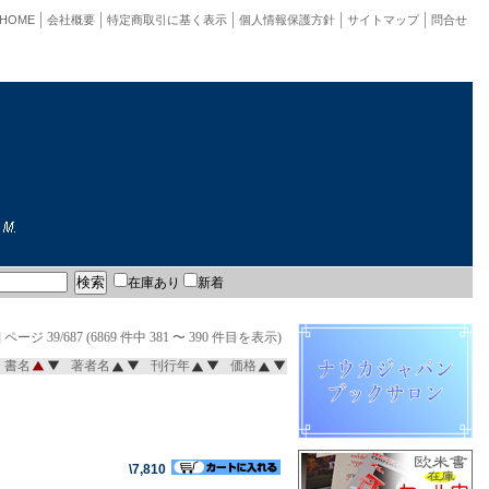
HOME
会社概要
特定商取引に基く表示
個人情報保護方針
サイトマップ
問合せ
在庫あり
新着
]
ページ 39/687 (6869 件中 381 〜 390 件目を表示)
書名
著者名
刊行年
価格
\7,810