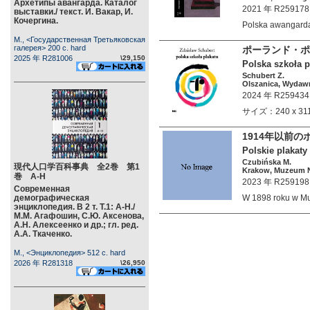
Архетипы авангарда. Каталог
2021 年 R259178
выставки./ текст. И. Вакар, И.
Кочергина.
Polska awangard
М., <Государственная Третьяковская
галерея> 200 c. hard
ポーランド・ポ
2025 年 R281006
\29,150
Polska szkoła p
Schubert Z.
Olszanica, Wydawn
2024 年 R259434
サイズ：240 x 3
1914年以前
Polskie plakat
Czubińska M.
現代人口学百科事典 全2巻 第1
Krakow, Muzeum N
巻 А-Н
2023 年 R259198
Современная
демографическая
W 1898 roku w
энциклопедия. В 2 т. Т.1: А-Н./
М.М. Агафошин, С.Ю. Аксенова,
А.Н. Алексеенко и др.; гл. ред.
А.А. Ткаченко.
М., <Энциклопедия> 512 c. hard
2026 年 R281318
\26,950