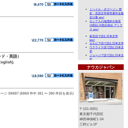
\8,470
\22,770
ンド・英語）
nglish).
ナウカジャパン
\18,590
ージ 39/687 (6869 件中 381 〜 390 件目を表示)
〒101-0051
東京都千代田区
神田神保町1-34
三村ビル1F