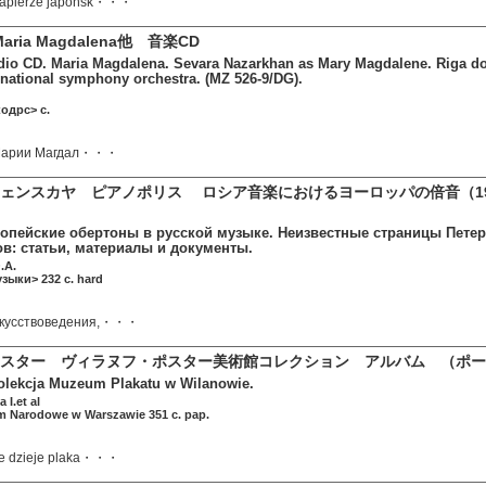
papierze japońsk・・・
 Maria Magdalena他 音楽CD
dio CD. Maria Magdalena. Sevara Nazarkhan as Mary Magdalene. Riga dom
n national symphony orchestra. (MZ 526-9/DG).
одрс> c.
 Марии Магдал・・・
ェンスカヤ ピアノポリス ロシア音楽におけるヨーロッパの倍音（1
вропейские обертоны в русской музыке. Неизвестные страницы Пете
ов: статьи, материалы и документы.
.А.
зыки> 232 c. hard
искусствоведения,・・・
スター ヴィラヌフ・ポスター美術館コレクション アルバム （ポー
kolekcja Muzeum Plakatu w Wilanowie.
 I.et al
 Narodowe w Warszawie 351 c. pap.
je dzieje plaka・・・