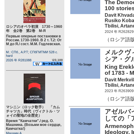
The Democr
100 stories
Davit Khvadag
Rusiko Koba
Tbilisi, Arta
ロシアのオペラ初演 1730～1960
年 全2巻 第2巻 М-Я
2024 年 R262829
Первые оперные постановки в
（ロシア語版、R
России. 1730-1960. В 2 т. Т.2: От
М до Я./ сост. М.М. Годлевская.
メルクヴィ
М.: СПб., А.Р.Т; СПбГМТМИ 528 c.
hard
シア・グル
2026 年 R281088
\23,100
King Erekl
of 1783 - M
Davit Merkvi
Tbilisi, Arta
2023 年 R263909
（ロシア語版、R2
マシニン（ロック歌手） 「カム
アゼルバ
チャツカ」時代（ヴィクトル・ツ
ォイの聖地の全歴史）
しての「
Время "Камчатки"./ ред. О.
Машнина. (Возьми мое сердце,
Armenophob
Камчатка!)
Ideology. I
Машнин А.