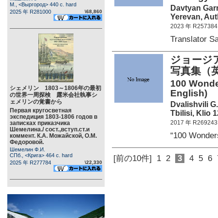
М., <Выргород> 440 c. hard
Davtyan Gar
2025 年 R281000
\68,860
Yerevan, Aut
2023 年 R257384
Translator 
ジョージ
写真集（
100 Wonder
シェメリン 1803～1806年の最初
English)
の世界一周探検 露米会社執事シ
ェメリンの覚書から
Dvalishvili G.
Первая кругосветная
Tbilisi, Klio 
экспедиция 1803-1806 годов в
2017 年 R269243
записках приказчика
Шемелина./ сост.,вступ.ст.и
“100 Wonde
коммент. К.А. Можайской, О.М.
Федоровой.
Шемелин Ф.И.
СПб., <Крига> 464 c. hard
[前の10件]
1
2
3
4
5
6
2025 年 R277784
\22,330