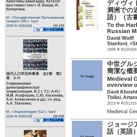
Архетипы авангарда. Каталог
ディヴィ
выставки./ текст. И. Вакар, И.
満洲での近
Кочергина.
語）（古書
М., <Государственная Третьяковская
галерея> 200 c. hard
To the Harb
2025 年 R281006
\29,150
Russian Ma
David Wolff
Stanford, <S
1999 年 R225204
中世グル
簡潔な概
現代人口学百科事典 全2巻 第1
Medieval 
巻 А-Н
Современная
overview o
демографическая
Davit Khosht
энциклопедия. В 2 т. Т.1: А-Н./
М.М. Агафошин, С.Ю. Аксенова,
Tbilisi, Arta
А.Н. Алексеенко и др.; гл. ред.
А.А. Ткаченко.
2023 年 R251215
Medieval Ge
М., <Энциклопедия> 512 c. hard
2026 年 R281318
\26,950
ジョージア
話（英語