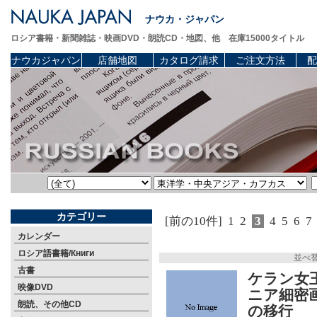
ナウカ・ジャパン
ロシア書籍・新聞雑誌・映画DVD・朗読CD・地図、他 在庫15000タイトル
ナウカジャパン
店舗地図
カタログ請求
ご注文方法
配
カテゴリー
[前の10件]
1
2
3
4
5
6
7
カレンダー
ロシア語書籍/Книги
並べ
古書
ケラン女
映像DVD
ニア細密
朗読、その他CD
の移行 