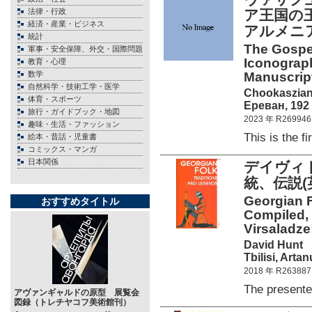
法律・行政
ア王国の
経済・産業・ビジネス
アルメニ
統計
The Gospel
軍事・安全保障、外交・国際問題
Iconograph
教育・心理
数学
Manuscript
自然科学・技術工学・医学
Chookaszian
体育・スポーツ
Ереван, 192 
旅行・ガイドブック・地図
2023 年 R269946
趣味・生活・ファッション
This is the
絵本・昔話・児童書
コミックス・マンガ
日本関係
デイヴィ
統、伝説(
Georgian F
おすすめタイトル
Compiled, 
Virsaladze
David Hunt
Tbilisi, Arta
2018 年 R263887
The present
アヴァンギャルドの原型 展覧会
図録（トレチヤコフ美術館刊）