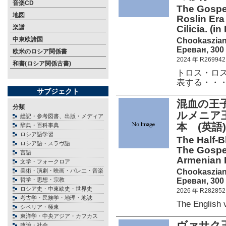
音楽CD
The Gospel
地図
Roslin Era
楽譜
Cilicia. (i
中東欧諸国
Chookaszian
Ереван, 300 
欧米のロシア関係書
2024 年 R269942
和書(ロシア関係古書)
トロス・ロス
表する・・
サブジェクト
混血の王
分類
ルメニア
総記・参考図書、出版・メディア
本 (英語)
辞典・百科事典
ロシア語学習
The Half-B
ロシア語・スラヴ語
The Gospel
言語
Armenian K
文学・フォークロア
Chookaszian
美術・演劇・映画・バレエ・音楽
Ереван, 300 
哲学・思想・宗教
ロシア史・中東欧史・世界史
2026 年 R282852
考古学・民族学・地理・地誌
The English
シベリア・極東
東洋学・中央アジア・カフカス
ヴァサク
政治・社会