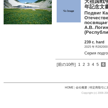
大祖国戦
年記念文
Подвиг Ка
Отечеств
посвящает
А.В. Логин
(Республ
239 c. hard
2025 年 R282000
Серия подг
[前の10件]
1
2
3
4
5
6
HOME
|
会社概要
|
特定商取引に
Copyright (c) 2006-20