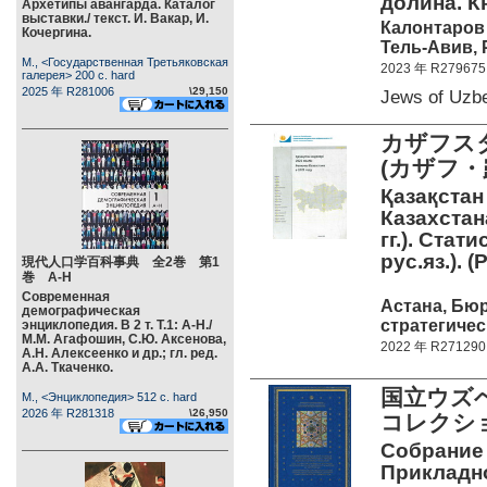
долина. Кн
Архетипы авангарда. Каталог
выставки./ текст. И. Вакар, И.
Калонтаров 
Кочергина.
Тель-Авив, 
М., <Государственная Третьяковская
2023 年 R279675
галерея> 200 c. hard
2025 年 R281006
\29,150
Jews of Uzb
カザフス
(カザフ・
Қазақстан
Казахстана
гг.). Стат
рус.яз.). 
現代人口学百科事典 全2巻 第1
巻 А-Н
Современная
Астана, Бюр
демографическая
стратегичес
энциклопедия. В 2 т. Т.1: А-Н./
М.М. Агафошин, С.Ю. Аксенова,
2022 年 R271290
А.Н. Алексеенко и др.; гл. ред.
А.А. Ткаченко.
国立ウズ
М., <Энциклопедия> 512 c. hard
2026 年 R281318
\26,950
コレクシ
Собрание
Прикладно