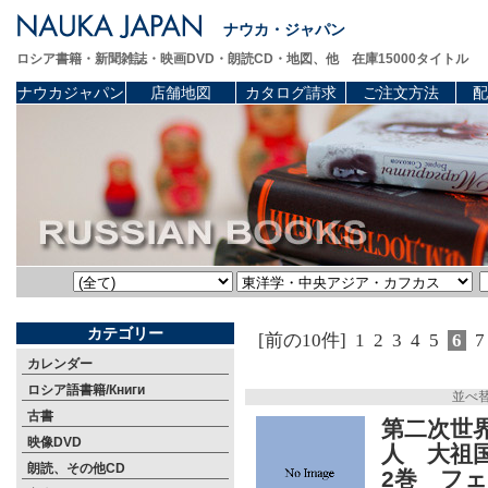
ナウカ・ジャパン
ロシア書籍・新聞雑誌・映画DVD・朗読CD・地図、他 在庫15000タイトル
ナウカジャパン
店舗地図
カタログ請求
ご注文方法
配
カテゴリー
[前の10件]
1
2
3
4
5
6
7
カレンダー
ロシア語書籍/Книги
並べ
古書
第二次世
映像DVD
人 大祖
朗読、その他CD
2巻 フ