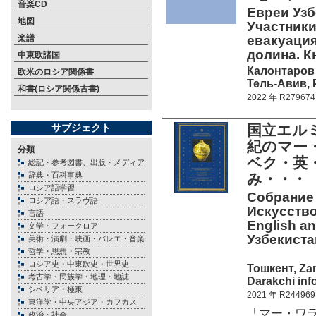
音楽CD
Евреи Узб
地図
Участники
楽譜
евакуация
долина. Кн
中東欧諸国
Калонтаров 
欧米のロシア関係書
Тель-Авив, 
和書(ロシア関係古書)
2022 年 R279674
サブジェクト
国立エル
紀のマー
分類
ベク・英
総記・参考図書、出版・メディア
辞典・百科事典
み・・・
ロシア語学習
Собрание
ロシア語・スラヴ語
Искусство
言語
English a
文学・フォークロア
Узбекиста
美術・演劇・映画・バレエ・音楽
哲学・思想・宗教
ロシア史・中東欧史・世界史
Тошкент, Zam
考古学・民族学・地理・地誌
Darakchi inf
シベリア・極東
2021 年 R244969
東洋学・中央アジア・カフカス
「マー・ワ
政治・社会