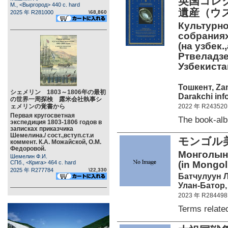
英国コレ
М., <Выргород> 440 c. hard
遺産（ウ
2025 年 R281000
\68,860
Культурно
собраниях
(на узбек.,
Ртвеладзе
Узбекистан
Тошкент, Zam
シェメリン 1803～1806年の最初
Darakchi inf
の世界一周探検 露米会社執事シ
ェメリンの覚書から
2022 年 R243520
Первая кругосветная
The book-al
экспедиция 1803-1806 годов в
записках приказчика
Шемелина./ сост.,вступ.ст.и
モンゴル
коммент. К.А. Можайской, О.М.
Федоровой.
Монголын 
Шемелин Ф.И.
СПб., <Крига> 464 c. hard
(in Mongol
2025 年 R277784
\22,330
Батчулуун Л
Улан-Батор,
2023 年 R284498
Terms relate