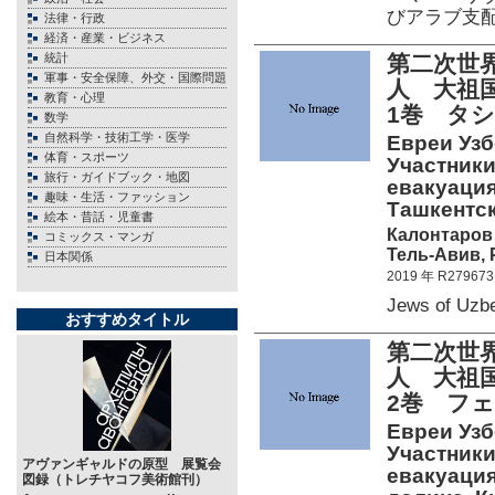
びアラブ支
法律・行政
経済・産業・ビジネス
統計
第二次世
軍事・安全保障、外交・国際問題
人 大祖
教育・心理
1巻 タ
数学
自然科学・技術工学・医学
Евреи Узб
体育・スポーツ
Участники
旅行・ガイドブック・地図
евакуация
趣味・生活・ファッション
Ташкентск
絵本・昔話・児童書
Калонтаров 
コミックス・マンガ
Тель-Авив, 
日本関係
2019 年 R279673
Jews of Uzb
おすすめタイトル
第二次世
人 大祖
2巻 フ
Евреи Узб
Участники
アヴァンギャルドの原型 展覧会
евакуация
図録（トレチヤコフ美術館刊）