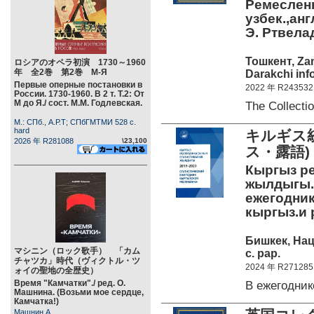
Ремесленн
узбек.,анг
Э. Ртвела
Тошкент, Zam
ロシアのオペラ初演 1730～1960
年 全2巻 第2巻 М-Я
Darakchi inf
Первые оперные постановки в
2022 年 R243532
России. 1730-1960. В 2 т. Т.2: От
М до Я./ сост. М.М. Годлевская.
The Collect
М.: СПб., А.Р.Т; СПбГМТМИ 528 c.
hard
キルギス統
2026 年 R281088
\23,100
ス・露語)
Кыргыз р
жылдыгы. 
ежегодник
кыргыз.и р
Бишкек, На
マシニン（ロック歌手） 「カム
c. pap.
チャツカ」時代（ヴィクトル・ツ
2024 年 R271285
ォイの聖地の全歴史）
Время "Камчатки"./ ред. О.
В ежегодни
Машнина. (Возьми мое сердце,
Камчатка!)
Машнин А.