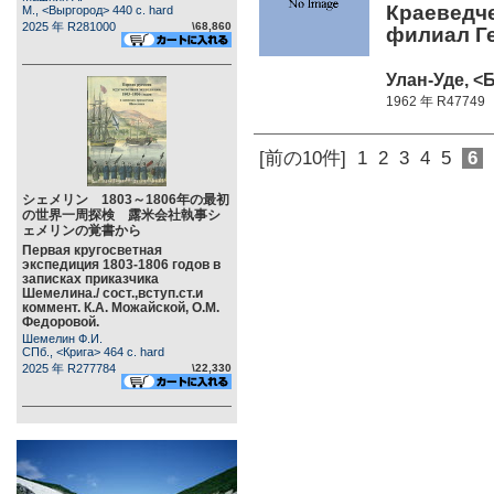
Краеведче
М., <Выргород> 440 c. hard
2025 年 R281000
\68,860
филиал Ге
Улан-Уде, <Б
1962 年 R47749
[前の10件]
1
2
3
4
5
6
シェメリン 1803～1806年の最初
の世界一周探検 露米会社執事シ
ェメリンの覚書から
Первая кругосветная
экспедиция 1803-1806 годов в
записках приказчика
Шемелина./ сост.,вступ.ст.и
коммент. К.А. Можайской, О.М.
Федоровой.
Шемелин Ф.И.
СПб., <Крига> 464 c. hard
2025 年 R277784
\22,330