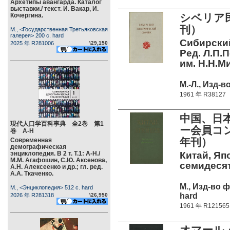
Архетипы авангарда. Каталог
выставки./ текст. И. Вакар, И.
Кочергина.
シベリア民
刊）
М., <Государственная Третьяковская
галерея> 200 c. hard
Сибирский
2025 年 R281006
\29,150
Ред. Л.П.П
им. Н.Н.Ми
М.-Л., Изд-в
1961 年 R38127
中国、日
現代人口学百科事典 全2巻 第1
ー会員コン
巻 А-Н
年刊）
Современная
демографическая
энциклопедия. В 2 т. Т.1: А-Н./
Китай, Яп
М.М. Агафошин, С.Ю. Аксенова,
семидесят
А.Н. Алексеенко и др.; гл. ред.
А.А. Ткаченко.
М., Изд-во 
М., <Энциклопедия> 512 c. hard
hard
2026 年 R281318
\26,950
1961 年 R121565
オマール