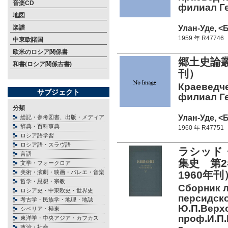
音楽CD
филиал Ге
地図
Улан-Уде, <Б
楽譜
1959 年 R47746
中東欧諸国
欧米のロシア関係書
郷土史論
和書(ロシア関係古書)
刊）
Краеведче
サブジェクト
филиал Ге
分類
Улан-Уде, <Б
総記・参考図書、出版・メディア
辞典・百科事典
1960 年 R47751
ロシア語学習
ロシア語・スラヴ語
ラシッド・
言語
集史 第
文学・フォークロア
美術・演劇・映画・バレエ・音楽
1960年刊
哲学・思想・宗教
Сборник ле
ロシア史・中東欧史・世界史
персидск
考古学・民族学・地理・地誌
Ю.П.Верхо
シベリア・極東
проф.И.П.
東洋学・中央アジア・カフカス
政治・社会