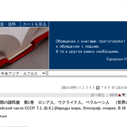
送・送料
カートを見る
[前の10件]
1
2
3
4
5
6
7
8
9
10
[次の1
並べ替え NEW
部の諸民族 第1巻 ロシア人、ウクライナ人、ベラルーシ人 （世界の諸民
cкой части СССР. Т.1. (Б.К.) (Народы мира. Этнограф. очерки. В 18 
 hard