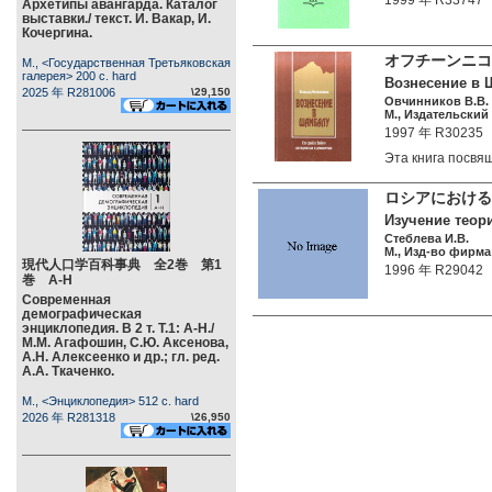
1999 年 R33747
Архетипы авангарда. Каталог
выставки./ текст. И. Вакар, И.
Кочергина.
オフチーンニコフ
М., <Государственная Третьяковская
галерея> 200 c. hard
Вознесение в 
2025 年 R281006
\29,150
Овчинников В.В.
М., Издательский 
1997 年 R30235
Эта книга посв
ロシアにおける
Изучение теор
Стеблева И.В.
М., Изд-во фирма
現代人口学百科事典 全2巻 第1
1996 年 R29042
巻 А-Н
Современная
демографическая
энциклопедия. В 2 т. Т.1: А-Н./
М.М. Агафошин, С.Ю. Аксенова,
А.Н. Алексеенко и др.; гл. ред.
А.А. Ткаченко.
М., <Энциклопедия> 512 c. hard
2026 年 R281318
\26,950