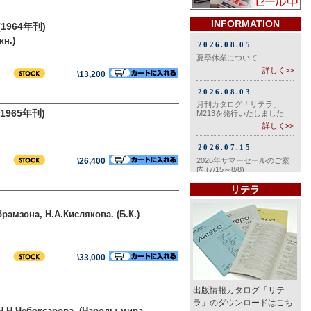
INFORMATION
964年刊)
кн.)
\13,200
965年刊)
\26,400
リテラ
рамзона, Н.А.Кислякова. (Б.К.)
\33,000
出版情報カタログ「リテ
ラ」のダウンロードはこち
Н.Н.Чебоксарова. (Народы мира.