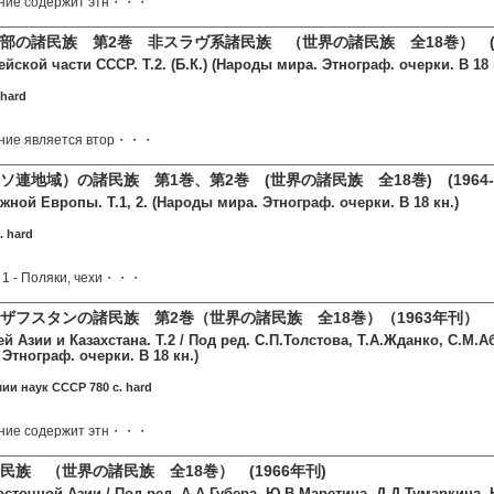
ание содержит этн・・・
部の諸民族 第2巻 非スラヴ系諸民族 （世界の諸民族 全18巻） (1
cкой части СССР. Т.2. (Б.К.) (Народы мира. Этнограф. очерки. В 18 
 hard
ние является втор・・・
連地域）の諸民族 第1巻、第2巻 (世界の諸民族 全18巻) (1964-1
ной Европы. Т.1, 2. (Народы мира. Этнограф. очерки. В 18 кн.)
. hard
 1 - Поляки, чехи・・・
ザフスタンの諸民族 第2巻（世界の諸民族 全18巻）（1963年刊）
 Азии и Казахстана. Т.2 / Под ред. С.П.Толстова, Т.А.Жданко, С.М.Аб
Этнограф. очерки. В 18 кн.)
ии наук СССР 780 c. hard
ание содержит этн・・・
民族 （世界の諸民族 全18巻） (1966年刊)
точной Азии / Под ред. А.А.Губера, Ю.В.Маретина, Д.Д.Тумаркина, 