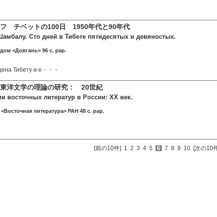
 チベットの100日 1950年代と90年代
Шамбалу. Сто дней в Тибете пятидесятых и девяностых.
дом <Довгань> 96 c. pap.
ящена Тибету и е・・・
東洋文学の理論の研究： 20世紀
ии восточных литератур в России: ХХ век.
 <Восточная литература> РАН 48 c. pap.
[前の10件]
1
2
3
4
5
6
7
8
9
10
[次の10件