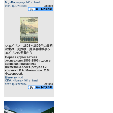
М., <Выргород> 440 c. hard
2025 年 R281000
\68,860
シェメリン 1803～1806年の最初
の世界一周探検 露米会社執事シ
ェメリンの覚書から
Первая кругосветная
экспедиция 1803-1806 годов в
записках приказчика
Шемелина./ сост.,вступ.ст.и
коммент. К.А. Можайской, О.М.
Федоровой.
Шемелин Ф.И.
СПб., <Крига> 464 c. hard
2025 年 R277784
\22,330