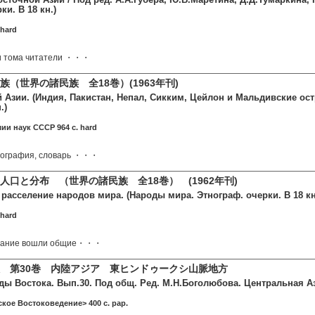
ки. В 18 кн.)
 hard
ти тома читатели ・・・
（世界の諸民族 全18巻）(1963年刊)
Азии. (Индия, Пакистан, Непал, Сикким, Цейлон и Мальдивские ост
.)
ии наук СССР 964 c. hard
ография, словарь ・・・
人口と分布 （世界の諸民族 全18巻） (1962年刊)
расселение народов мира. (Народы мира. Этнограф. очерки. В 18 кн
 hard
здание вошли общие・・・
 第30巻 内陸アジア 東ヒンドゥークシ山脈地方
ды Востока. Вып.30. Под общ. Ред. М.Н.Боголюбова. Центральная А
ское Востоковедение> 400 c. pap.