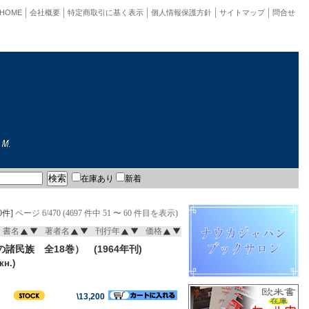
HOME
会社概要
特定商取引に基く表示
個人情報保護方針
サイトマップ
問合せ
在庫あり
新着
0件]
ページ 6/470 (4697 件中 51 〜 60 件目を表示)
書名
著者名
刊行年
価格
族 全18巻） (1964年刊)
кн.)
\13,200