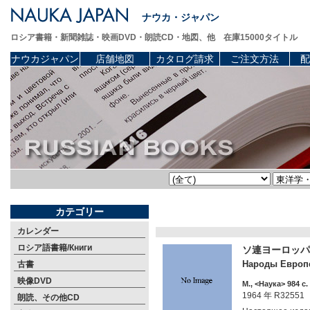
ナウカ・ジャパン
ロシア書籍・新聞雑誌・映画DVD・朗読CD・地図、他 在庫15000タイトル
ナウカジャパン
店舗地図
カタログ請求
ご注文方法
配
カテゴリー
カレンダー
ロシア語書籍/Книги
ソ連ヨーロッパ
Народы Европей
古書
映像DVD
М., <Наука> 984 c.
1964 年 R32551
朗読、その他CD