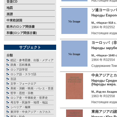
Настоящее изд
音楽CD
地図
ソ連ヨーロッパ
楽譜
Народы Европей
中東欧諸国
М., <Наука> 918 c.
欧米のロシア関係書
1964 年 R32552
和書(ロシア関係古書)
Настоящее изда
ヨーロッパ（非ソ
サブジェクト
Народы зарубеж
分類
М., <Наука> 1640 c
1964 年 R32554
総記・参考図書、出版・メディア
辞典・百科事典
Содержание:Том
ロシア語学習
ロシア語・スラヴ語
中央アジアとカ
言語
Народы Средней
文学・フォークロア
(Народы мира. 
美術・演劇・映画・バレエ・音楽
М., Изд-во Академ
哲学・思想・宗教
1963 年 R32558
ロシア史・中東欧史・世界史
Настоящее изд
考古学・民族学・地理・地誌
シベリア・極東
東南アジアの諸
東洋学・中央アジア・カフカス
政治・社会
Народы Юго-Вос