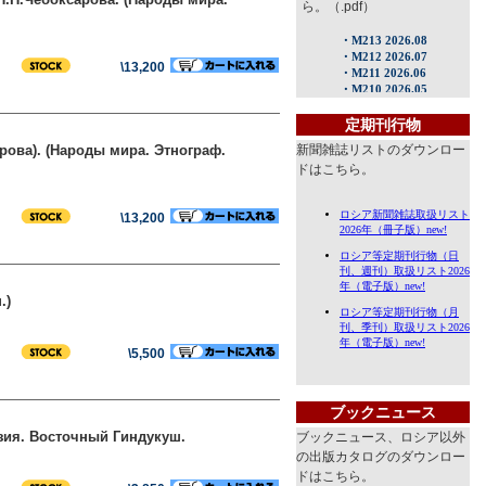
ら。（.pdf）
\13,200
定期刊行物
рова). (Народы мира. Этнограф.
新聞雑誌リストのダウンロー
ドはこちら。
\13,200
.)
\5,500
ブックニュース
зия. Восточный Гиндукуш.
ブックニュース、ロシア以外
の出版カタログのダウンロー
ドはこちら。