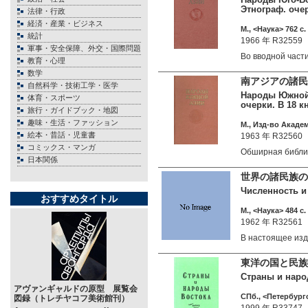
Этнограф. очер
法律・行政
経済・産業・ビジネス
М., <Наука> 762 c.
統計
1966 年 R32559
軍事・安全保障、外交・国際問題
Во вводной час
教育・心理
数学
南アジアの諸民族
自然科学・技術工学・医学
Народы Южной 
体育・スポーツ
очерки. В 18 кн
旅行・ガイドブック・地図
趣味・生活・ファッション
М., Изд-во Академ
絵本・昔話・児童書
1963 年 R32560
コミックス・マンガ
Обширная библи
日本関係
世界の諸民族の
Численность и 
おすすめタイトル
М., <Наука> 484 c.
1962 年 R32561
В настоящее и
東洋の国と民族
Страны и наро
アヴァンギャルドの原型 展覧会
СПб., <Петербург
図録（トレチヤコフ美術館刊）