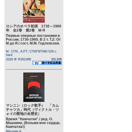
ロシアのオペラ初演 1730～1960
年 全2巻 第2巻 М-Я
Первые оперные постановки в
России. 1730-1960. В 2 т. Т.2: От
М до Я./ сост. М.М. Годлевская.
М.: СПб., А.Р.Т; СПбГМТМИ 528 c.
hard
2026 年 R281088
\23,100
マシニン（ロック歌手） 「カム
チャツカ」時代（ヴィクトル・ツ
ォイの聖地の全歴史）
Время "Камчатки"./ ред. О.
Машнина. (Возьми мое сердце,
Камчатка!)
Машнин А.