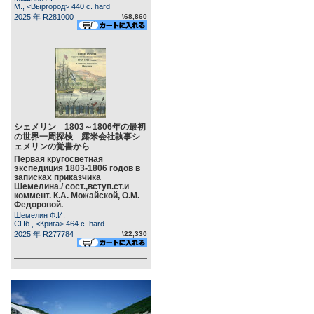
М., <Выргород> 440 c. hard
2025 年 R281000
\68,860
シェメリン 1803～1806年の最初
の世界一周探検 露米会社執事シ
ェメリンの覚書から
Первая кругосветная
экспедиция 1803-1806 годов в
записках приказчика
Шемелина./ сост.,вступ.ст.и
коммент. К.А. Можайской, О.М.
Федоровой.
Шемелин Ф.И.
СПб., <Крига> 464 c. hard
2025 年 R277784
\22,330