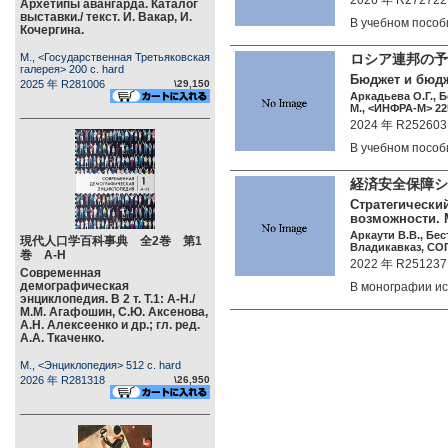
2026 年 R272722
Архетипы авангарда. Каталог
выставки./ текст. И. Вакар, И.
В учебном посо
Кочергина.
М., <Государственная Третьяковская
ロシア連邦の予
галерея> 200 c. hard
Бюджет и бюдж
2025 年 R281006
\29,150
Аркадьева О.Г., Б
М., <ИНФРА-М> 225
2024 年 R252603
В учебном посо
経済安全保障
Стратегически
возможности. 
Аркаути В.В., Бес
現代人口学百科事典 全2巻 第1
Владикавказ, СОГ
巻 А-Н
2022 年 R251237
Современная
демографическая
В монографии и
энциклопедия. В 2 т. Т.1: А-Н./
М.М. Агафошин, С.Ю. Аксенова,
А.Н. Алексеенко и др.; гл. ред.
А.А. Ткаченко.
М., <Энциклопедия> 512 c. hard
2026 年 R281318
\26,950