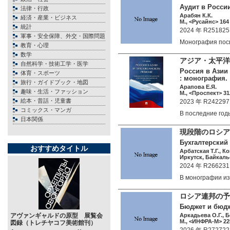
Аудит в Росси
法律・行政
Арабян К.К.
経済・産業・ビジネス
М., <Русайнс> 164 
統計
2024 年 R251825
軍事・安全保障、外交・国際問題
Монография по
教育・心理
数学
アジア・太平洋
自然科学・技術工学・医学
Россия в Азии
体育・スポーツ
: монография.
旅行・ガイドブック・地図
Арапова Е.Я.
趣味・生活・ファッション
М., <Проспект> 312
絵本・昔話・児童書
2023 年 R242297
コミックス・マンガ
В последние го
日本関係
現段階のロシア
Бухгалтерский
おすすめタイトル
Арбатская Т.Г., Ко
Иркутск, Байкальс
2024 年 R266231
В монографии 
ロシア連邦の予
Бюджет и бюдж
アヴァンギャルドの原型 展覧会
Аркадьева О.Г., Б
М., <ИНФРА-М> 225
図録（トレチヤコフ美術館刊）