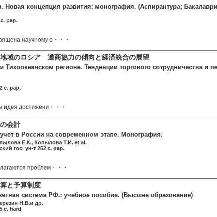
и. Новая концепция развития: монография. (Аспирантура; Бакалаври
c. pap.
священа научному о・・・
地域のロシア 通商協力の傾向と経済統合の展望
 и Тихоокеанском регионе. Тенденции торгового сотрудничества и 
 c. pap.
ды идея достижени・・・
の会計
 учет в России на современном этапе. Монография.
пылова Е.К., Копылова Т.И. et al.
кий гос. ун-т 252 c. pap.
излагаются проблем・・・
算と予算制度
етная система РФ.: учебное пособие. (Высшее образование)
ерезин Н.В.и др.
 c. hard