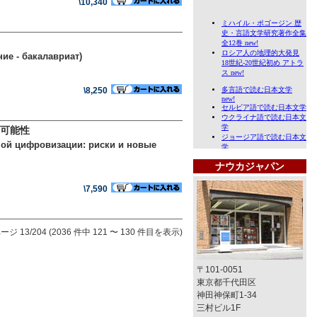
\10,340
ие - бакалавриат)
\8,250
たな可能性
ной цифровизации: риски и новые
ナウカジャパン
\7,590
ージ 13/204 (2036 件中 121 〜 130 件目を表示)
〒101-0051
東京都千代田区
神田神保町1-34
三村ビル1F