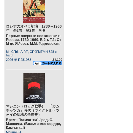
ロシアのオペラ初演 1730～1960
年 全2巻 第2巻 М-Я
Первые оперные постановки в
России. 1730-1960. В 2 т. Т.2: От
М до Я./ сост. М.М. Годлевская.
М.: СПб., А.Р.Т; СПбГМТМИ 528 c.
hard
2026 年 R281088
\23,100
マシニン（ロック歌手） 「カム
チャツカ」時代（ヴィクトル・ツ
ォイの聖地の全歴史）
Время "Камчатки"./ ред. О.
Машнина. (Возьми мое сердце,
Камчатка!)
Машнин А.