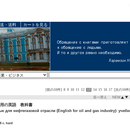
送・送料
カートを見る
[前の10件]
8
9
10
11
12
13
14
15
16
17
[次の10件
並べ替え NEW
業用の英語 教科書
к для нефтегазовой отрасли (English for oil and gas industry): уч
 c. hard