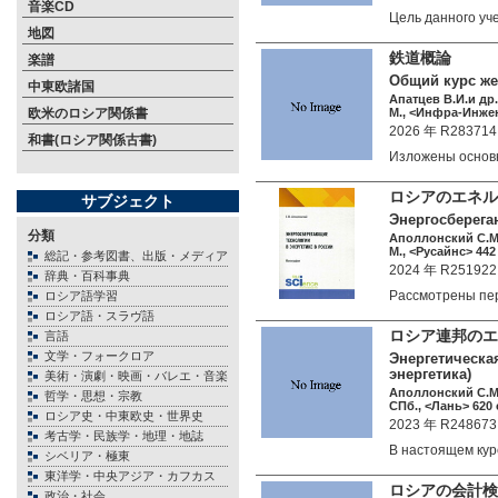
音楽CD
Цель данного у
地図
鉄道概論
楽譜
Общий курс же
中東欧諸国
Апатцев В.И.и др.
欧米のロシア関係書
М., <Инфра-Инжен
2026 年 R283714
和書(ロシア関係古書)
Изложены осно
ロシアのエネル
サブジェクト
Энергосберега
分類
Аполлонский С.М
М., <Русайнс> 442 
総記・参考図書、出版・メディア
2024 年 R251922
辞典・百科事典
Рассмотрены п
ロシア語学習
ロシア語・スラヴ語
ロシア連邦のエ
言語
文学・フォークロア
Энергетическая
энергетика)
美術・演劇・映画・バレエ・音楽
Аполлонский С.М
哲学・思想・宗教
СПб., <Лань> 620 
ロシア史・中東欧史・世界史
2023 年 R248673
考古学・民族学・地理・地誌
В настоящем ку
シベリア・極東
東洋学・中央アジア・カフカス
ロシアの会計検
政治・社会