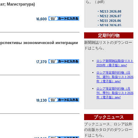
ら。（.pdf）
ат; Магистратура)
\6,600
定期刊行物
перспективы экономической интеграции
新聞雑誌リストのダウンロー
ドはこちら。
\7,370
\9,130
ブックニュース
ブックニュース、ロシア以外
の出版カタログのダウンロー
ドはこちら。