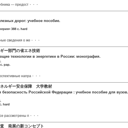
чебника — предост・・・
лезных дорог: учебное пособие.
ерия> 388 c. hard
вные сведения о же・・・
ギー部門の省エネ技術
ющие технологии в энергетике в России: монография.
.
c. pap.
ерспективные напра・・・
ネルギー安全保障 大学教材
 безопасность Российской Федерации : учебное пособие для вузов. 2
.
c. hard
рсе рассмотрены п・・・
査 発展の新コンセプト