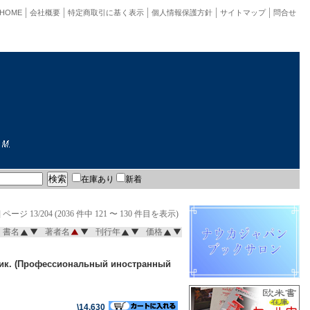
HOME
会社概要
特定商取引に基く表示
個人情報保護方針
サイトマップ
問合せ
在庫あり
新着
]
ページ 13/204 (2036 件中 121 〜 130 件目を表示)
書名
著者名
刊行年
価格
ебник. (Профессиональный иностранный
\14,630