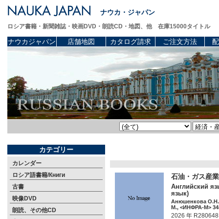
ナウカ・ジャパン
ロシア書籍・新聞雑誌・映画DVD・朗読CD・地図、他 在庫15000タイトル
ナウカジャパン
店舗地図
カタログ請求
ご注文方法
配
カテゴリー
カレンダー
ロシア語書籍/Книги
石油・ガス産
Английский язы
古書
язык)
映像DVD
Анюшенкова О.Н.
М., <ИНФРА-М> 348
朗読、その他CD
2026 年 R280648