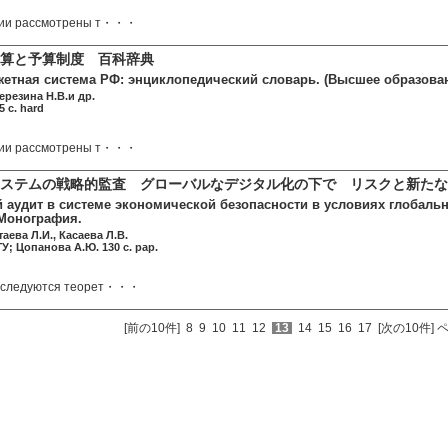
бии рассмотрены т・・・
算と予算制度 百科辞典
етная система РФ: энциклопедический словарь. (Высшее образован
ерезина Н.В.и др.
 c. hard
бии рассмотрены т・・・
システムの戦略的監査 グローバルなデジタル化の下で リスクと新
й аудит в системе экономической безопасности в условиях глобаль
Монография.
таева Л.И., Касаева Л.В.
У; Цопанова А.Ю. 130 c. pap.
сследуются теорет・・・
[前の10件]
8
9
10
11
12
13
14
15
16
17
[次の10件]
ペ