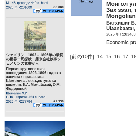
Монгол ул
М., <Выргород> 440 c. hard
2025 年 R281000
\68,860
Зах зээл, 
Mongolian
Батхишиг Б.
Ulaanbaatar,
2025 年 R283468
Economic pr
シェメリン 1803～1806年の最初
[前の10件]
14
15
16
17
1
の世界一周探検 露米会社執事シ
ェメリンの覚書から
Первая кругосветная
экспедиция 1803-1806 годов в
записках приказчика
Шемелина./ сост.,вступ.ст.и
коммент. К.А. Можайской, О.М.
Федоровой.
Шемелин Ф.И.
СПб., <Крига> 464 c. hard
2025 年 R277784
\22,330