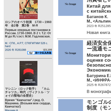
Китай для
с китайск
Батанов К.
М., <Альпин
ロシアのオペラ初演 1730～1960
年 全2巻 第2巻 М-Я
2023 年 R251285
Первые оперные постановки в
Новая книг
России. 1730-1960. В 2 т. Т.2: От
М до Я./ сост. М.М. Годлевская.
経済安全
М.: СПб., А.Р.Т; СПбГМТМИ 528 c.
hard
ー流通モ
2026 年 R281088
\23,100
Мониторин
оценке со
безопасно
Экономик
Батурина Е.
М., <ИНФРА-
2025 年 R267872
マシニン（ロック歌手） 「カム
В монограф
チャツカ」時代（ヴィクトル・ツ
ォイの聖地の全歴史）
Время "Камчатки"./ ред. О.
モンゴル
Машнина. (Возьми мое сердце,
Камчатка!)
制度（モ
Машнин А.