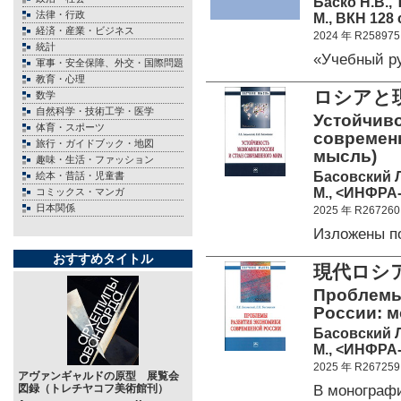
Баско Н.В.,
法律・行政
М., ВКН 128 
経済・産業・ビジネス
2024 年 R258975
統計
«Учебный р
軍事・安全保障、外交・国際問題
教育・心理
ロシアと
数学
自然科学・技術工学・医学
Устойчиво
体育・スポーツ
современн
旅行・ガイドブック・地図
мысль)
趣味・生活・ファッション
Басовский Л
絵本・昔話・児童書
М., <ИНФРА-
コミックス・マンガ
日本関係
2025 年 R267260
Изложены 
おすすめタイトル
現代ロシ
Проблемы
России: м
Басовский Л
М., <ИНФРА-
2025 年 R267259
アヴァンギャルドの原型 展覧会
В монограф
図録（トレチヤコフ美術館刊）