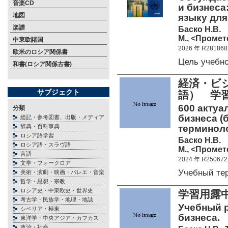
音楽CD
и бизнеса
地図
языку для
楽譜
Баско Н.В.
М., <Промете
中東欧諸国
2026 年 R281868
欧米のロシア関係書
Цель учебн
和書(ロシア関係古書)
経済・ビ
サブジェクト
語） 学
600 актуа
分類
бизнеса (
総記・参考図書、出版・メディア
辞典・百科事典
терминол
ロシア語学習
Баско Н.В.
ロシア語・スラヴ語
М., <Промете
言語
2024 年 R250672
文学・フォークロア
Учебный те
美術・演劇・映画・バレエ・音楽
哲学・思想・宗教
ロシア史・中東欧史・世界史
学習用露
考古学・民族学・地理・地誌
Учебный 
シベリア・極東
бизнеса.
東洋学・中央アジア・カフカス
政治・社会