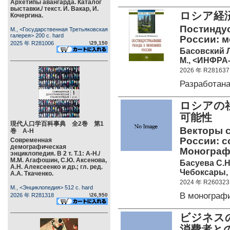
Архетипы авангарда. Каталог
выставки./ текст. И. Вакар, И.
ロシア経
Кочергина.
Постинду
М., <Государственная Третьяковская
галерея> 200 c. hard
России: м
2025 年 R281006
\29,150
Басовский Л
М., <ИНФРА-
2026 年 R281637
Разработан
ロシアの
可能性
現代人口学百科事典 全2巻 第1
Векторы 
巻 А-Н
России: 
Современная
демографическая
Монограф
энциклопедия. В 2 т. Т.1: А-Н./
М.М. Агафошин, С.Ю. Аксенова,
Басуева С.Н.
А.Н. Алексеенко и др.; гл. ред.
Чебоксары, 
А.А. Ткаченко.
2024 年 R260323
М., <Энциклопедия> 512 c. hard
В монограф
2026 年 R281318
\26,950
ビジネス
消費者と