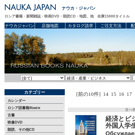
ナウカ・ジャパン
ロシア書籍・新聞雑誌・映画DVD・朗読CD・地図、他 在庫15000タイトル
ナウカジャパン
店舗地図
カタログ請求
ご注文方法
配
カテゴリー
[前の10件]
14
15
16
17
カレンダー
ロシア語書籍/Книги
並べ
古書
経済とビ
映像DVD
外国人学
朗読、その他CD
Обсуждае