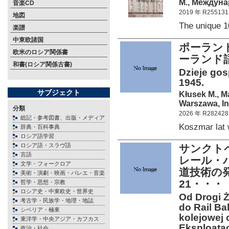
М., Междуна
音楽CD
2019 年 R255131
地図
The unique 
楽譜
中東欧諸国
ポーランド
欧米のロシア関係書
ーランド
和書(ロシア関係古書)
Dzieje gos
1945.
サブジェクト
Kłusek M., M
Warszawa, In
分類
2026 年 R282428
総記・参考図書、出版・メディア
Koszmar lat
辞典・百科事典
ロシア語学習
ロシア語・スラヴ語
サンクト
言語
レール・
文学・フォークロア
道技術の
美術・演劇・映画・バレエ・音楽
21・・・
哲学・思想・宗教
ロシア史・中東欧史・世界史
Od Drogi 
考古学・民族学・地理・地誌
do Rail Ba
シベリア・極東
kolejowej 
東洋学・中央アジア・カフカス
Eksploatacj
政治・社会