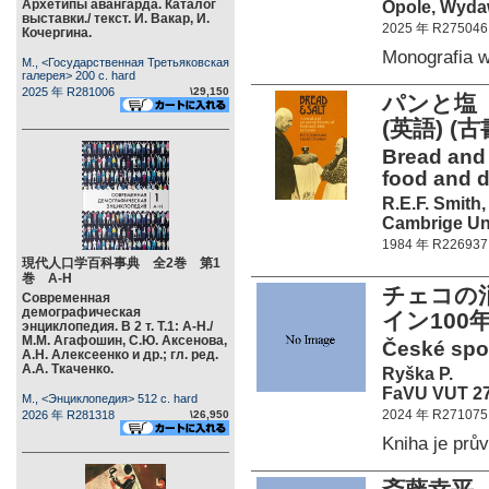
Архетипы авангарда. Каталог
Opole, Wydaw
выставки./ текст. И. Вакар, И.
2025 年 R275046
Кочергина.
Monografia
М., <Государственная Третьяковская
галерея> 200 c. hard
2025 年 R281006
\29,150
パンと塩
(英語) (古
Bread and 
food and dr
R.E.F. Smith,
Cambrige Uni
1984 年 R226937
現代人口学百科事典 全2巻 第1
巻 А-Н
チェコの
Современная
демографическая
イン10
энциклопедия. В 2 т. Т.1: А-Н./
М.М. Агафошин, С.Ю. Аксенова,
České spo
А.Н. Алексеенко и др.; гл. ред.
А.А. Ткаченко.
Ryška P.
FaVU VUT 27
М., <Энциклопедия> 512 c. hard
2024 年 R271075
2026 年 R281318
\26,950
Kniha je pr