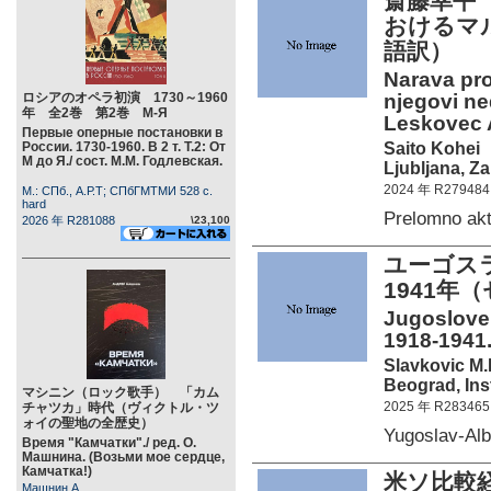
斎藤幸平
おけるマ
語訳）
Narava pro
ロシアのオペラ初演 1730～1960
njegovi ned
年 全2巻 第2巻 М-Я
Leskovec 
Первые оперные постановки в
Saito Kohei
России. 1730-1960. В 2 т. Т.2: От
М до Я./ сост. М.М. Годлевская.
Ljubljana, Z
2024 年 R279484
М.: СПб., А.Р.Т; СПбГМТМИ 528 c.
hard
Prelomno ak
2026 年 R281088
\23,100
ユーゴスラ
1941
Jugoslove
1918-1941.
Slavkovic M.
Beograd, Inst
マシニン（ロック歌手） 「カム
2025 年 R283465
チャツカ」時代（ヴィクトル・ツ
ォイの聖地の全歴史）
Yugoslav-A
Время "Камчатки"./ ред. О.
Машнина. (Возьми мое сердце,
Камчатка!)
米ソ比較経
Машнин А.