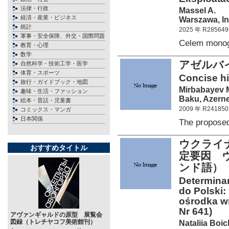
法律・行政
Massel A.
経済・産業・ビジネス
Warszawa, In
統計
2025 年 R285649
軍事・安全保障、外交・国際問題
Celem monog
教育・心理
数学
アゼルバ
自然科学・技術工学・医学
体育・スポーツ
Concise his
旅行・ガイドブック・地図
Mirbabayev 
趣味・生活・ファッション
Baku, Azerne
絵本・昔話・児童書
2009 年 R241850
コミックス・マンガ
日本関係
The propose
ウクライ
おすすめタイトル
定要因 
ンド語）
Determinan
do Polski
ośrodka wr
Nr 641)
アヴァンギャルドの原型 展覧会
図録（トレチヤコフ美術館刊）
Nataliia Boi