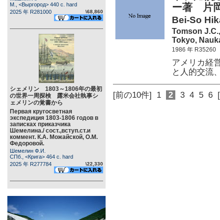
М., <Выргород> 440 c. hard
ー著 片
2025 年 R281000
\68,860
Bei-So Hik
Tomson J.C.,
Tokyo, Nauka
1986 年 R35260
アメリカ経
と人的交流
シェメリン 1803～1806年の最初
[前の10件]
1
2
3
4
5
6
の世界一周探検 露米会社執事シ
ェメリンの覚書から
Первая кругосветная
экспедиция 1803-1806 годов в
записках приказчика
Шемелина./ сост.,вступ.ст.и
коммент. К.А. Можайской, О.М.
Федоровой.
Шемелин Ф.И.
СПб., <Крига> 464 c. hard
2025 年 R277784
\22,330