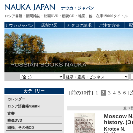
ナウカ・ジャパン
ロシア書籍・新聞雑誌・映画DVD・朗読CD・地図、他 在庫15000タイトル
ナウカジャパン
店舗地図
カタログ請求
ご注文方法
配
カテゴリー
[前の10件]
1
2
3
4
5
6
[
カレンダー
ロシア語書籍/Книги
並べ
古書
Moscow Na
映像DVD
history. 
朗読、その他CD
Krotov N.