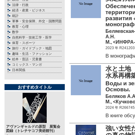
法律・行政
Обеспече
経済・産業・ビジネス
территори
統計
развития 
軍事・安全保障、外交・国際問題
монографи
教育・心理
Беляевская-
数学
А.Н.
自然科学・技術工学・医学
М., <ИНФРА-
体育・スポーツ
2023 年 R241203
旅行・ガイドブック・地図
趣味・生活・ファッション
В монограф
絵本・昔話・児童書
コミックス・マンガ
水と土地
日本関係
水系再構
Воды и зе
おすすめタイトル
Основы.
Беляков А.А
М., <Кучково
2024 年 R266745
В книге об
アヴァンギャルドの原型 展覧会
強い女性
図録（トレチヤコフ美術館刊）