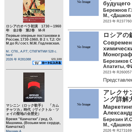
будущего 
Бережнов Г.
М., <Дашков 
2023 年 R237760
ロシアのオペラ初演 1730～1960
年 全2巻 第2巻 М-Я
ロシアの
Первые оперные постановки в
России. 1730-1960. В 2 т. Т.2: От
Современ
М до Я./ сост. М.М. Годлевская.
химическ
М.: СПб., А.Р.Т; СПбГМТМИ 528 c.
Монограф
hard
2026 年 R281088
\23,100
Березиков С.
Апатиты, ФИ
2023 年 R260057
Представле
アレクサ
ング詳解
マシニン（ロック歌手） 「カム
Маркетин
チャツカ」時代（ヴィクトル・ツ
Александр
ォイの聖地の全歴史）
Березин И.С.
Время "Камчатки"./ ред. О.
Машнина. (Возьми мое сердце,
М., <Дашков 
Камчатка!)
2026 年 R273169
Машнин А.