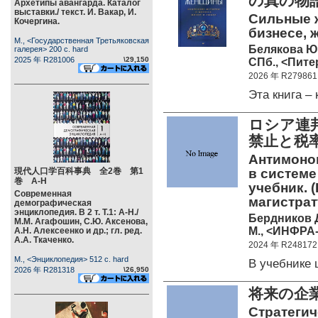
の真の物
Архетипы авангарда. Каталог
выставки./ текст. И. Вакар, И.
Сильные 
Кочергина.
бизнесе, 
М., <Государственная Третьяковская
Белякова Ю
галерея> 200 c. hard
2025 年 R281006
\29,150
СПб., <Питер
2026 年 R279861
Эта книга 
ロシア連
禁止と税
Антимоно
現代人口学百科事典 全2巻 第1
в системе
巻 А-Н
учебник. 
Современная
магистрат
демографическая
энциклопедия. В 2 т. Т.1: А-Н./
Бердников Д.
М.М. Агафошин, С.Ю. Аксенова,
М., <ИНФРА-
А.Н. Алексеенко и др.; гл. ред.
А.А. Ткаченко.
2024 年 R248172
М., <Энциклопедия> 512 c. hard
В учебнике
2026 年 R281318
\26,950
将来の企
Стратегич