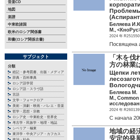
音楽CD
корпорати
地図
Проблемы
(Аспирант
楽譜
Беляева И.Ю
中東欧諸国
М., <КноРус>
欧米のロシア関係書
2024 年 R251550
和書(ロシア関係古書)
Посвящена 
「木を伐
サブジェクト
方の林業
分類
Щепки лет
総記・参考図書、出版・メディア
辞典・百科事典
лесозаго
ロシア語学習
Вологодч
ロシア語・スラヴ語
Беляева М.
言語
М., Common
文学・フォークロア
исследовани
美術・演劇・映画・バレエ・音楽
2024 年 R260139
哲学・思想・宗教
С начала 2
ロシア史・中東欧史・世界史
考古学・民族学・地理・地誌
シベリア・極東
地域の経
東洋学・中央アジア・カフカス
安定的発
政治・社会