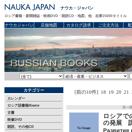
ナウカ・ジャパン
ロシア書籍・新聞雑誌・映画DVD・朗読CD・地図、他 在庫15000タイトル
ナウカジャパン
店舗地図
カタログ請求
ご注文方法
配
カテゴリー
[前の10件]
18
19
20
21
カレンダー
ロシア語書籍/Книги
並べ
古書
ロシアで
映像DVD
の発展 
朗読、その他CD
Развитие 