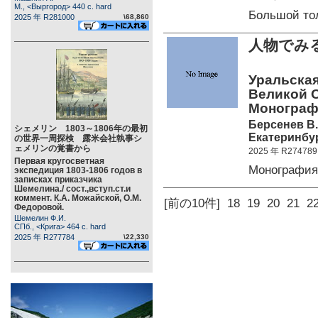
М., <Выргород> 440 c. hard
Большой т
2025 年 R281000
\68,860
人物でみ
Уральская
Великой О
Монограф
Берсенев В.
シェメリン 1803～1806年の最初
Екатеринбур
の世界一周探検 露米会社執事シ
ェメリンの覚書から
2025 年 R274789
Первая кругосветная
Монография
экспедиция 1803-1806 годов в
записках приказчика
Шемелина./ сост.,вступ.ст.и
коммент. К.А. Можайской, О.М.
[前の10件]
18
19
20
21
2
Федоровой.
Шемелин Ф.И.
СПб., <Крига> 464 c. hard
2025 年 R277784
\22,330