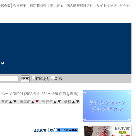
HOME
会社概要
特定商取引に基く表示
個人情報保護方針
サイトマップ
問合せ
在庫あり
新着
]
ページ 36/204 (2036 件中 351 〜 360 件目を表示)
書名
著者名
刊行年
価格
\13,970