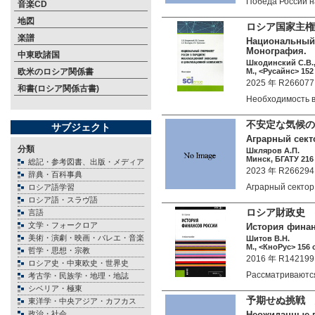
Победа России 
音楽CD
地図
ロシア国家主権
楽譜
Национальный 
Монография.
中東欧諸国
Шкодинский С.В.,
欧米のロシア関係書
М., <Русайнс> 152 
2025 年 R266077
和書(ロシア関係古書)
Необходимость 
不安定な気候の
サブジェクト
Аграрный сект
分類
Шкляров А.П.
Минск, БГАТУ 216 
総記・参考図書、出版・メディア
2023 年 R266294
辞典・百科事典
Аграрный секто
ロシア語学習
ロシア語・スラヴ語
ロシア財政史 
言語
文学・フォークロア
История финанс
美術・演劇・映画・バレエ・音楽
Шитов В.Н.
М., <КноРус> 156 c
哲学・思想・宗教
2016 年 R142199
ロシア史・中東欧史・世界史
Рассматривают
考古学・民族学・地理・地誌
シベリア・極東
予期せぬ挑戦 
東洋学・中央アジア・カフカス
政治・社会
Неожиданные 