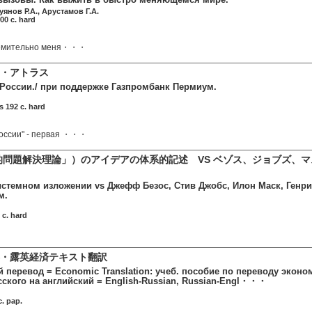
янов Р.А., Арустамов Г.А.
00 c. hard
тремительно меня・・・
・アトラス
России./ при поддержке Газпромбанк Пермиум.
 192 c. hard
России" - первая ・・・
明的問題解決理論」）のアイデアの体系的記述 VS ベゾス、ジョブズ、
истемном изложении vs Джефф Безос, Стив Джобс, Илон Маск, Генри
м.
c. hard
・露英経済テキスト翻訳
перевод = Economic Translation: учеб. пособие по переводу эконом
сского на английский = English-Russian, Russian-Engl・・・
. pap.