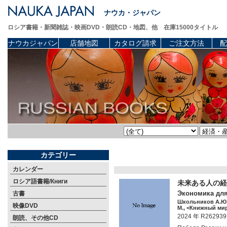
ナウカ・ジャパン
ロシア書籍・新聞雑誌・映画DVD・朗読CD・地図、他 在庫15000タイトル
ナウカジャパン
店舗地図
カタログ請求
ご注文方法
配
カテゴリー
カレンダー
ロシア語書籍/Книги
未来ある人
Экономика для 
古書
Школьников А.Ю
映像DVD
М., <Книжный мир>
2024 年 R262939
朗読、その他CD