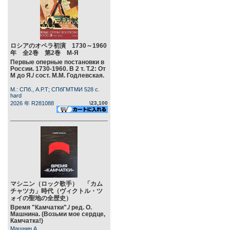
ロシアのオペラ初演 1730～1960
年 全2巻 第2巻 М-Я
Первые оперные постановки в
России. 1730-1960. В 2 т. Т.2: От
М до Я./ сост. М.М. Годлевская.
М.: СПб., А.Р.Т; СПбГМТМИ 528 c.
hard
2026 年 R281088
\23,100
マシニン（ロック歌手） 「カム
チャツカ」時代（ヴィクトル・ツ
ォイの聖地の全歴史）
Время "Камчатки"./ ред. О.
Машнина. (Возьми мое сердце,
Камчатка!)
Машнин А.