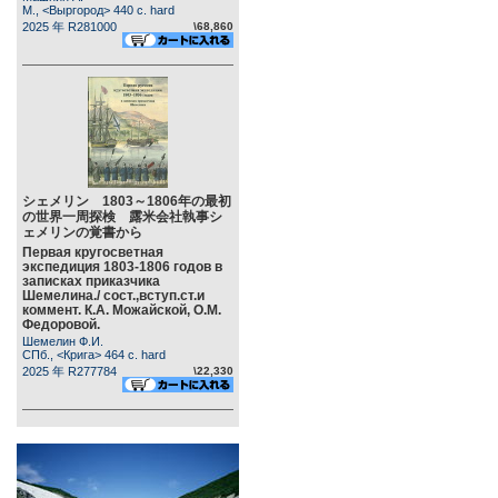
М., <Выргород> 440 c. hard
2025 年 R281000
\68,860
シェメリン 1803～1806年の最初
の世界一周探検 露米会社執事シ
ェメリンの覚書から
Первая кругосветная
экспедиция 1803-1806 годов в
записках приказчика
Шемелина./ сост.,вступ.ст.и
коммент. К.А. Можайской, О.М.
Федоровой.
Шемелин Ф.И.
СПб., <Крига> 464 c. hard
2025 年 R277784
\22,330