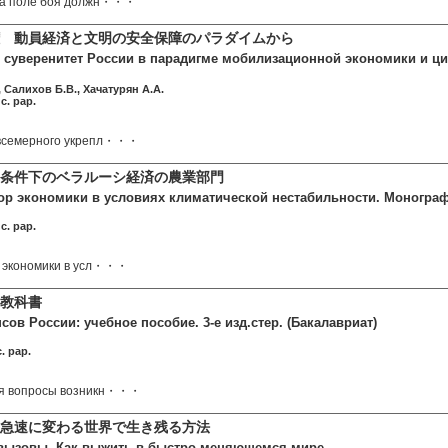
на поле боя должн・・・
 動員経済と文明の安全保障のパラダイムから
суверенитет России в парадигме мобилизационной экономики и ци
 Салихов Б.В., Хачатурян А.А.
c. pap.
всемерного укрепл・・・
条件下のベラルーシ経済の農業部門
ор экономики в условиях климатической нестабильности. Моногра
c. pap.
р экономики в усл・・・
教科書
ов России: учебное пособие. 3-е изд.стер. (Бакалавриат)
. pap.
ся вопросы возникн・・・
急速に変わる世界で生き残る方法
вызовы. Как выжить в быстро меняющемся мире.