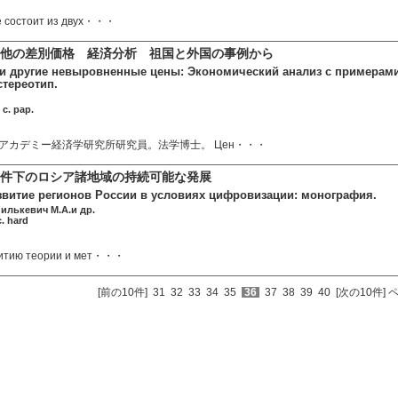
е состоит из двух・・・
他の差別価格 経済分析 祖国と外国の事例から
 другие невыровненные цены: Экономический анализ с примерами 
стереотип.
c. pap.
アカデミー経済学研究所研究員。法学博士。 Цен・・・
件下のロシア諸地域の持続可能な発展
звитие регионов России в условиях цифровизации: монография.
илькевич М.А.и др.
. hard
итию теории и мет・・・
[前の10件]
31
32
33
34
35
36
37
38
39
40
[次の10件]
ペ