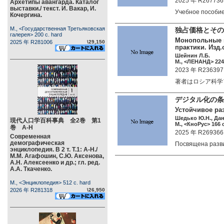
2025 年 R267736
Архетипы авангарда. Каталог
выставки./ текст. И. Вакар, И.
Учебное пособи
Кочергина.
М., <Государственная Третьяковская
独占価格とその
галерея> 200 c. hard
Монопольные и
2025 年 R281006
\29,150
практики. Изд.
Шейнин Л.Б.
М., <ЛЕНАНД> 224 
2023 年 R236397
著者はロシア科学
デジタル化の条
Устойчивое ра
Шедько Ю.Н., Дан
現代人口学百科事典 全2巻 第1
М., <КноРус> 166 c
巻 А-Н
2025 年 R269366
Современная
демографическая
Посвящена разв
энциклопедия. В 2 т. Т.1: А-Н./
М.М. Агафошин, С.Ю. Аксенова,
А.Н. Алексеенко и др.; гл. ред.
А.А. Ткаченко.
М., <Энциклопедия> 512 c. hard
2026 年 R281318
\26,950