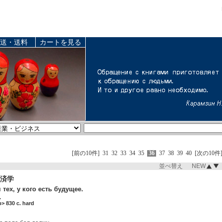
送・送料
カートを見る
[前の10件]
31
32
33
34
35
36
37
38
39
40
[次の10件
並べ替え NEW
の経済学
тех, у кого есть будущее.
.
 830 c. hard