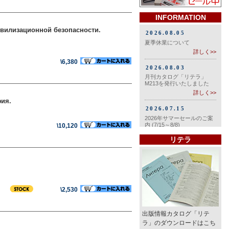
INFORMATION
вилизационной безопасности.
\6,380
фия.
\10,120
リテラ
\2,530
出版情報カタログ「リテ
ラ」のダウンロードはこち