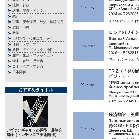
法律・行政
Ширикова И.А., Бу
СПб., <Алетейя> 3
経済・産業・ビジネス
2024 年 R262035
統計
В XXI веке, в с
軍事・安全保障、外交・国際問題
教育・心理
ロシアのワイン
数学
Винный Атлас 
自然科学・技術工学・医学
Шинский П.
体育・スポーツ
М., Metamorphoses
旅行・ガイドブック・地図
2026 年 R282817
趣味・生活・ファッション
"Винный Атлас 
絵本・昔話・児童書
コミックス・マンガ
TRIZ（「発
日本関係
ビジ・・・
ТРИЗ-идеи в с
бизнес-пробле
おすすめタイトル
Шимукович П.Н.
М., <ЛЕНАНД> 528 
2025 年 R284913
経済翻訳 英露
Экономический 
русский и с ру
アヴァンギャルドの原型 展覧会
Шелестюк Е.В.
М., <Флинта> 180 c
図録（トレチヤコフ美術館刊）