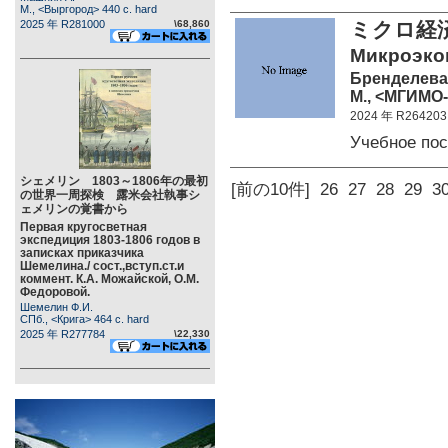
М., <Выргород> 440 c. hard
2025 年 R281000
\68,860
ミクロ経済
Микроэкон
Бренделева 
М., <МГИМО-
2024 年 R264203
Учебное по
シェメリン 1803～1806年の最初
[前の10件]
26
27
28
29
3
の世界一周探検 露米会社執事シ
ェメリンの覚書から
Первая кругосветная
экспедиция 1803-1806 годов в
записках приказчика
Шемелина./ сост.,вступ.ст.и
коммент. К.А. Можайской, О.М.
Федоровой.
Шемелин Ф.И.
СПб., <Крига> 464 c. hard
2025 年 R277784
\22,330