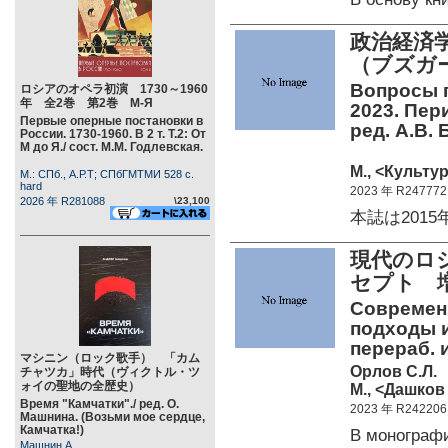
政治経済学
（ブズガ
Вопросы п
ロシアのオペラ初演 1730～1960
年 全2巻 第2巻 М-Я
2023. Пер
Первые оперные постановки в
ред. А.В. 
России. 1730-1960. В 2 т. Т.2: От
М до Я./ сост. М.М. Годлевская.
М., <Культу
М.: СПб., А.Р.Т; СПбГМТМИ 528 c.
hard
2023 年 R247772
2026 年 R281088
\23,100
本誌は201
現代のロ
セプト 
Современ
подходы и
перераб. и
マシニン（ロック歌手） 「カム
Орлов С.Л.
チャツカ」時代（ヴィクトル・ツ
ォイの聖地の全歴史）
М., <Дашков 
Время "Камчатки"./ ред. О.
2023 年 R242206
Машнина. (Возьми мое сердце,
Камчатка!)
В монограф
Машнин А.