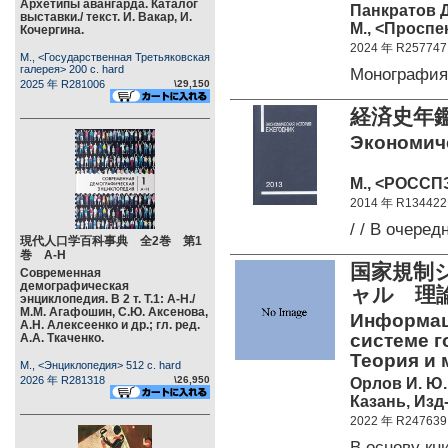
Архетипы авангарда. Каталог
Панкратов Д
выставки./ текст. И. Вакар, И.
М., <Проспек
Кочергина.
2024 年 R257747
М., <Государственная Третьяковская
галерея> 200 c. hard
Монографи
2025 年 R281006
\29,150
経済史年鑑
Экономиче
М., <РОССПЭ
2014 年 R134422
/ / В очер
現代人口学百科事典 全2巻 第1
巻 А-Н
国家規制
Современная
демографическая
ャル 理
энциклопедия. В 2 т. Т.1: А-Н./
М.М. Агафошин, С.Ю. Аксенова,
Информац
А.Н. Алексеенко и др.; гл. ред.
системе г
А.А. Ткаченко.
Теория и 
М., <Энциклопедия> 512 c. hard
2026 年 R281318
\26,950
Орлов И. Ю.
Казань, Изд
2022 年 R247639
В основу к