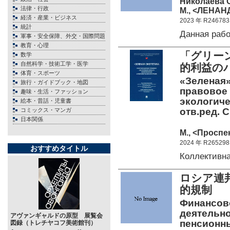
Николаева О
法律・行政
М., <ЛЕНАНД
経済・産業・ビジネス
2023 年 R246783
統計
Данная раб
軍事・安全保障、外交・国際問題
教育・心理
「グリー
数学
自然科学・技術工学・医学
的利益の
体育・スポーツ
«Зеленая»
旅行・ガイドブック・地図
правовое
趣味・生活・ファッション
экологиче
絵本・昔話・児童書
отв.ред. 
コミックス・マンガ
日本関係
М., <Проспек
2024 年 R265298
おすすめタイトル
Коллективн
ロシア連
的規制
Финансов
деятельн
アヴァンギャルドの原型 展覧会
пенсионн
図録（トレチヤコフ美術館刊）