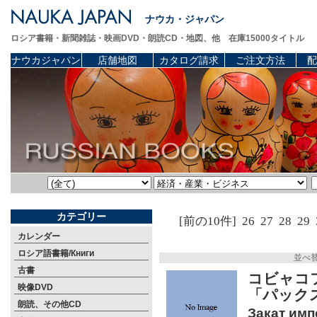
ナウカ・ジャパン
ロシア書籍・新聞雑誌・映画DVD・朗読CD・地図、他 在庫15000タイトル
ナウカジャパン
店舗地図
カタログ請求
ご注文方法
配
カテゴリー
[前の10件]
26
27
28
29
カレンダー
ロシア語書籍/Книги
並べ
古書
コビャコ
映像DVD
「パック
朗読、その他CD
Закат имп