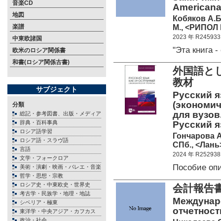
音楽CD
Americana"
地図
Кобяков А.Б.
М., <РИПОЛ 
楽譜
2023 年 R245933
中東欧諸国
"Эта книга 
欧米のロシア関係書
和書(ロシア関係古書)
外国語と
教材
サブジェクト
Русский я
(экономич
分類
для вузов.
総記・参考図書、出版・メディア
辞典・百科事典
Русский я
ロシア語学習
Гончарова А
ロシア語・スラヴ語
СПб., <Лань>
言語
2024 年 R252938
文学・フォークロア
Пособие оп
美術・演劇・映画・バレエ・音楽
哲学・思想・宗教
ロシア史・中東欧史・世界史
会計報告
考古学・民族学・地理・地誌
Междунар
シベリア・極東
отчетности
東洋学・中央アジア・カフカス
政治・社会