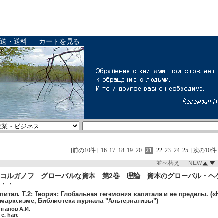
送・送料
カートを見る
[前の10件]
16
17
18
19
20
21
22
23
24
25
[次の10件
並べ替え NEW
コルガノフ グローバルな資本 第2巻 理論 資本のグローバル・ヘ
・・
итал. Т.2: Теория: Глобальная гегемония капитала и ее пределы. («Кап
марксизме, Библиотека журнала "Альтернативы")
лганов А.И.
c. hard