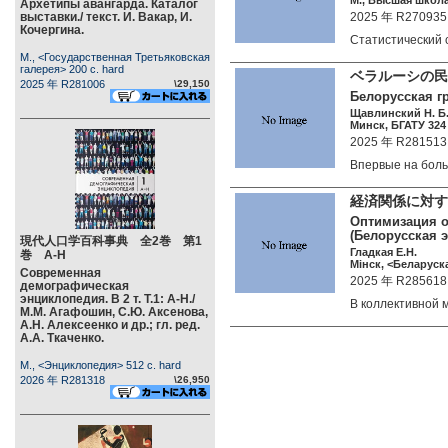
М., Высшая школа
Архетипы авангарда. Каталог
выставки./ текст. И. Вакар, И.
2025 年 R270935
Кочергина.
Статистический
М., <Государственная Третьяковская
галерея> 200 c. hard
ベラルーシの民
2025 年 R281006
\29,150
Белорусская гр
Щавлинский Н. Б
Минск, БГАТУ 324 
2025 年 R281513
Впервые на бо
経済関係に対
Оптимизация о
(Белорусская 
現代人口学百科事典 全2巻 第1
Гладкая Е.Н.
巻 А-Н
Мiнск, <Беларуска
Современная
2025 年 R285618
демографическая
энциклопедия. В 2 т. Т.1: А-Н./
В коллективной
М.М. Агафошин, С.Ю. Аксенова,
А.Н. Алексеенко и др.; гл. ред.
А.А. Ткаченко.
М., <Энциклопедия> 512 c. hard
2026 年 R281318
\26,950