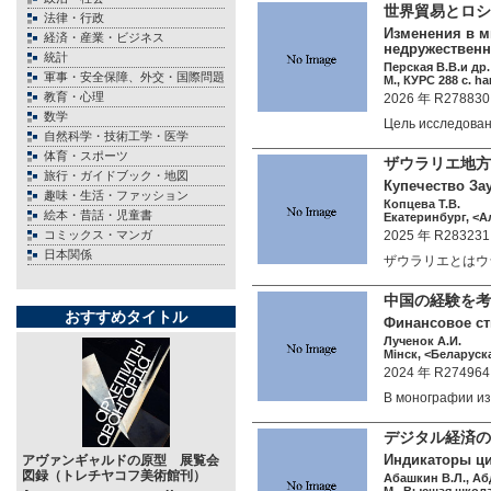
世界貿易とロ
法律・行政
Изменения в м
経済・産業・ビジネス
недружественн
統計
Перская В.В.и др.
軍事・安全保障、外交・国際問題
М., КУРС 288 c. ha
教育・心理
2026 年 R278830
数学
Цель исследова
自然科学・技術工学・医学
体育・スポーツ
ザウラリエ地方
旅行・ガイドブック・地図
Купечество Зау
趣味・生活・ファッション
Копцева Т.В.
絵本・昔話・児童書
Екатеринбург, <А
コミックス・マンガ
2025 年 R283231
日本関係
ザウラリエとはウ
中国の経験を
おすすめタイトル
Финансовое ст
Лученок А.И.
Мiнск, <Беларуска
2024 年 R274964
В монографии 
デジタル経済の
Индикаторы ци
アヴァンギャルドの原型 展覧会
図録（トレチヤコフ美術館刊）
Абашкин В.Л., Абд