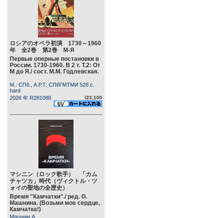
ロシアのオペラ初演 1730～1960
年 全2巻 第2巻 М-Я
Первые оперные постановки в
России. 1730-1960. В 2 т. Т.2: От
М до Я./ сост. М.М. Годлевская.
М.: СПб., А.Р.Т; СПбГМТМИ 528 c.
hard
2026 年 R281088
\23,100
マシニン（ロック歌手） 「カム
チャツカ」時代（ヴィクトル・ツ
ォイの聖地の全歴史）
Время "Камчатки"./ ред. О.
Машнина. (Возьми мое сердце,
Камчатка!)
Машнин А.