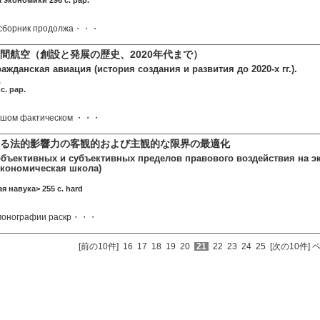
 экономики 296 c. pap.
 сборник продолжа・・・
間航空（創設と発展の歴史、2020年代まで）
ажданская авиация (история создания и развития до 2020-х гг.).
.
c. pap.
льшом фактическом ・・・
する法的影響力の客観的および主観的な限界の最適化
бъективных и субъективных пределов правового воздействия на э
экономическая школа)
я навука> 255 c. hard
 монографии раскр・・・
[前の10件]
16
17
18
19
20
21
22
23
24
25
[次の10件]
ペ