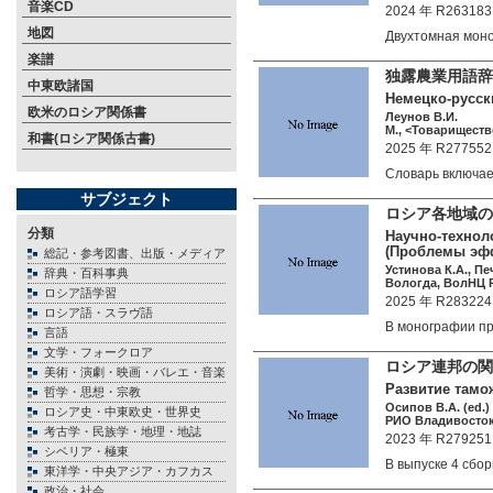
音楽CD
2024 年 R263183
地図
Двухтомная мон
楽譜
独露農業用語辞典
中東欧諸国
Немецко-русск
欧米のロシア関係書
Леунов В.И.
М., <Товариществ
和書(ロシア関係古書)
2025 年 R277552
Словарь включа
サブジェクト
ロシア各地域の
分類
Научно-технол
(Проблемы эфф
総記・参考図書、出版・メディア
Устинова К.А., Пе
辞典・百科事典
Вологда, ВолНЦ Р
ロシア語学習
2025 年 R283224
ロシア語・スラヴ語
В монографии 
言語
文学・フォークロア
ロシア連邦の
美術・演劇・映画・バレエ・音楽
Развитие тамо
哲学・思想・宗教
Осипов В.А. (ed.)
ロシア史・中東欧史・世界史
РИО Владивосток
考古学・民族学・地理・地誌
2023 年 R279251
シベリア・極東
В выпуске 4 сб
東洋学・中央アジア・カフカス
政治・社会