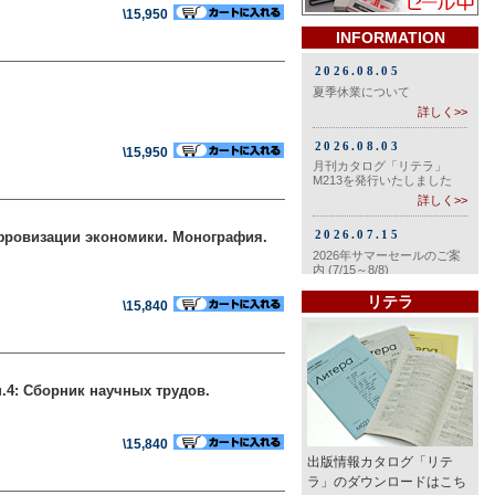
\15,950
INFORMATION
\15,950
ифровизации экономики. Монография.
リテラ
\15,840
.4: Сборник научных трудов.
\15,840
出版情報カタログ「リテ
ラ」のダウンロードはこち