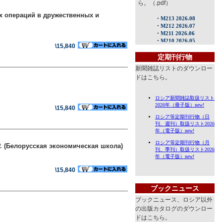
ら。（.pdf）
х операций в дружественных и
\15,840
定期刊行物
新聞雑誌リストのダウンロー
ドはこちら。
\15,840
. (Белорусская экономическая школа)
\15,840
ブックニュース
ブックニュース、ロシア以外
の出版カタログのダウンロー
ドはこちら。