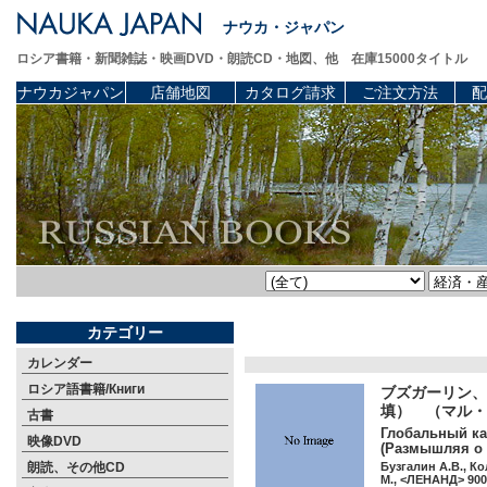
ナウカ・ジャパン
ロシア書籍・新聞雑誌・映画DVD・朗読CD・地図、他 在庫15000タイトル
ナウカジャパン
店舗地図
カタログ請求
ご注文方法
配
カテゴリー
カレンダー
ロシア語書籍/Книги
ブズガーリン、
填） （マル・
古書
Глобальный кап
映像DVD
(Размышляя о 
朗読、その他CD
Бузгалин А.В., Ко
М., <ЛЕНАНД> 900 