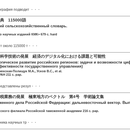
ография подводит ・・・
 115000語
ий сельскохозяйственный словарь.
о научных изданий КМК> 679 c. hard
ет около 115000 т・・・
科学技術の発展 経済のデジタル化における課題と可能性
огическое развитие российских регионов: задачи и возможности ц
ективности государственного управления)
ченская-Полищук М.А., Усков В.С., et al.
АН 211 c. pap.
представлены резул・・・
関税業務の発展 極東地方のベクトル 第4号 学術論文集
женного дела Российской Федерации: дальневосточный вектор. Вып
ского филиала Российской таможенной академии 216 c. pap.
орника научных тр・・・