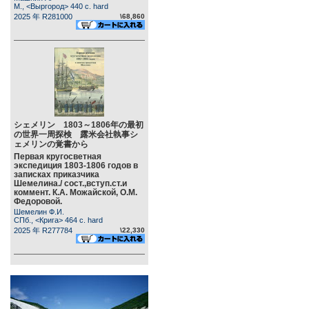
М., <Выргород> 440 c. hard
2025 年 R281000
\68,860
シェメリン 1803～1806年の最初
の世界一周探検 露米会社執事シ
ェメリンの覚書から
Первая кругосветная
экспедиция 1803-1806 годов в
записках приказчика
Шемелина./ сост.,вступ.ст.и
коммент. К.А. Можайской, О.М.
Федоровой.
Шемелин Ф.И.
СПб., <Крига> 464 c. hard
2025 年 R277784
\22,330