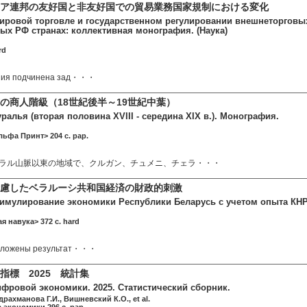
シア連邦の友好国と非友好国での貿易業務国家規制における変化
ировой торговле и государственном регулировании внешнеторговы
ых РФ странах: коллективная монография. (Наука)
rd
ния подчинена зад・・・
の商人階級（18世紀後半～19世紀中葉）
ралья (вторая половина XVIII - середина XIX в.). Монография.
льфа Принт> 204 c. pap.
ラル山脈以東の地域で、クルガン、チュメニ、チェラ・・・
考慮したベラルーシ共和国経済の財政的刺激
имулирование экономики Республики Беларусь с учетом опыта КНР
я навука> 372 c. hard
изложены результат・・・
指標 2025 統計集
фровой экономики. 2025. Статистический сборник.
рахманова Г.И., Вишневский К.О., et al.