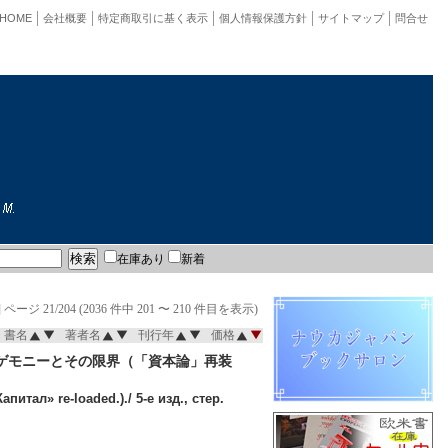
HOME
会社概要
特定商取引に基く表示
個人情報保護方針
サイトマップ
問合せ
在庫あり
新着
]
ページ 21/204 (2036 件中 201 〜 210 件目を表示)
書名
著者名
刊行年
価格
ゲモニーとその限界（「資本論」再装
итал» re-loaded.)./ 5-е изд., стер.