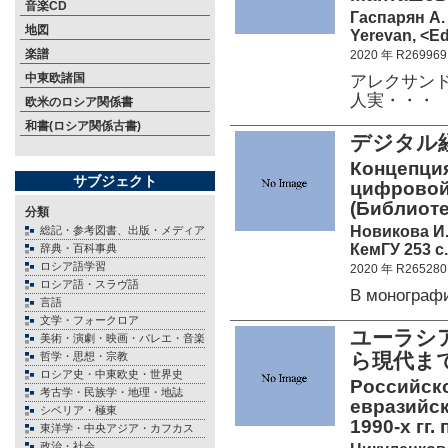
音楽CD
Гаспарян А.
地図
Yerevan, <Ed
楽譜
2020 年 R269969
中東欧諸国
アレクサンド
人実・・・
欧米のロシア関係書
和書(ロシア関係古書)
デジタル
Концепция
サブジェクト
цифровой
(Библиоте
分類
Новикова И.
総記・参考図書、出版・メディア
КемГУ 253 c.
辞典・百科事典
ロシア語学習
2020 年 R265280
ロシア語・スラヴ語
В монограф
言語
文学・フォークロア
ユーラシ
美術・演劇・映画・バレエ・音楽
ら現代ま
哲学・思想・宗教
ロシア史・中東欧史・世界史
Российско
考古学・民族学・地理・地誌
евразийск
シベリア・極東
1990-х гг
東洋学・中央アジア・カフカス
政治・社会