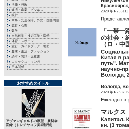
Никуленков 
法律・行政
Красноярск,
経済・産業・ビジネス
2020 年 R265111
統計
Представле
軍事・安全保障、外交・国際問題
教育・心理
「一帯一
数学
自然科学・技術工学・医学
の社会・
体育・スポーツ
（ロ・中
旅行・ガイドブック・地図
Социальн
趣味・生活・ファッション
Китая в р
絵本・昔話・児童書
コミックス・マンガ
путь". Ма
日本関係
научно-пр
Вологда,
おすすめタイトル
Вологда, Во
2020 年 R263706
Ежегодно в
マルクス
Капитал. 
アヴァンギャルドの原型 展覧会
кн. (3 том
図録（トレチヤコフ美術館刊）