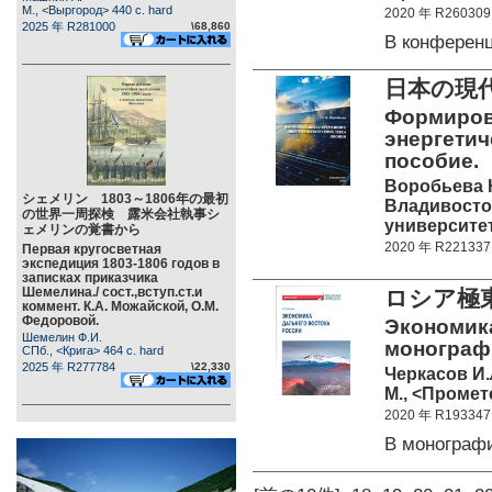
М., <Выргород> 440 c. hard
2020 年 R260309
2025 年 R281000
\68,860
В конферен
日本の現
Формиров
энергетич
пособие.
Воробьева 
シェメリン 1803～1806年の最初
Владивосто
の世界一周探検 露米会社執事シ
университет 
ェメリンの覚書から
2020 年 R221337
Первая кругосветная
экспедиция 1803-1806 годов в
записках приказчика
Шемелина./ сост.,вступ.ст.и
ロシア極
коммент. К.А. Можайской, О.М.
Федоровой.
Экономика
Шемелин Ф.И.
монографи
СПб., <Крига> 464 c. hard
2025 年 R277784
\22,330
Черкасов И.
М., <Промете
2020 年 R193347
В монограф