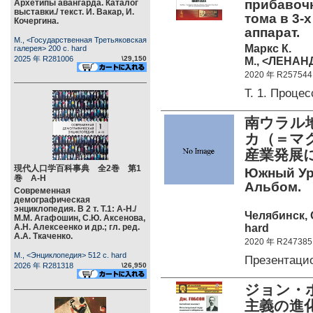
прибавочн
Архетипы авангарда. Каталог
выставки./ текст. И. Вакар, И.
тома в 3-
Кочергина.
аппарат.
М., <Государственная Третьяковская
Маркс К.
галерея> 200 c. hard
2025 年 R281006
\29,150
М., <ЛЕНАНД
2020 年 R257544
Т. 1. Проц
南ウラル
カ（＝マ
産業発展
現代人口学百科事典 全2巻 第1
Южный Ура
巻 А-Н
Альбом.
Современная
демографическая
энциклопедия. В 2 т. Т.1: А-Н./
Челябинск,
М.М. Агафошин, С.Ю. Аксенова,
hard
А.Н. Алексеенко и др.; гл. ред.
А.А. Ткаченко.
2020 年 R247385
М., <Энциклопедия> 512 c. hard
Презентац
2026 年 R281318
\26,950
ジョン・ホ
主義の進