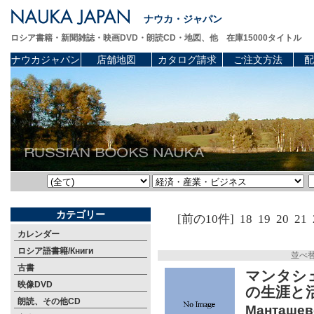
ナウカ・ジャパン
ロシア書籍・新聞雑誌・映画DVD・朗読CD・地図、他 在庫15000タイトル
ナウカジャパン
店舗地図
カタログ請求
ご注文方法
配
カテゴリー
[前の10件]
18
19
20
21
カレンダー
ロシア語書籍/Книги
並べ
古書
マンタシ
映像DVD
の生涯と活
朗読、その他CD
Манташев