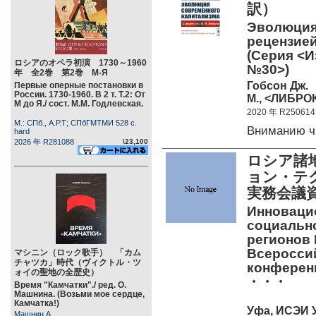
訳）
Эволюция
рецензией 
(Серия <И
ロシアのオペラ初演 1730～1960
№30>)
年 全2巻 第2巻 М-Я
Гобсон Дж.
Первые оперные постановки в
России. 1730-1960. В 2 т. Т.2: От
М., <ЛИБРОК
М до Я./ сост. М.М. Годлевская.
2020 年 R250614
М.: СПб., А.Р.Т; СПбГМТМИ 528 c.
Вниманию ч
hard
2026 年 R281088
\23,100
ロシア諸
ョン・テ
実務会議
Инноваци
социальн
регионов 
Всеросси
マシニン（ロック歌手） 「カム
チャツカ」時代（ヴィクトル・ツ
конферен
ォイの聖地の全歴史）
・・・
Время "Камчатки"./ ред. О.
Машнина. (Возьми мое сердце,
Камчатка!)
Уфа, ИСЭИ У
Машнин А.