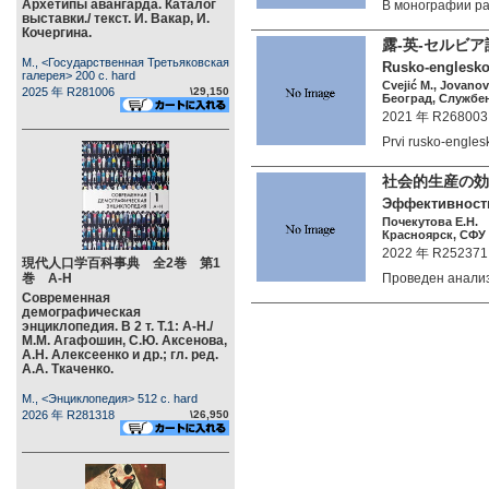
Архетипы авангарда. Каталог
В монографии 
выставки./ текст. И. Вакар, И.
Кочергина.
露-英-セルビ
М., <Государственная Третьяковская
Rusko-englesko-
галерея> 200 c. hard
Cvejić M., Jovanov
2025 年 R281006
\29,150
Београд, Службен
2021 年 R268003
Prvi rusko-engle
社会的生産の効
Эффективность
Почекутова Е.Н.
Красноярск, СФУ 2
2022 年 R252371
現代人口学百科事典 全2巻 第1
巻 А-Н
Проведен анали
Современная
демографическая
энциклопедия. В 2 т. Т.1: А-Н./
М.М. Агафошин, С.Ю. Аксенова,
А.Н. Алексеенко и др.; гл. ред.
А.А. Ткаченко.
М., <Энциклопедия> 512 c. hard
2026 年 R281318
\26,950