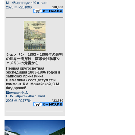
М., <Выргород> 440 c. hard
2025 年 R281000
\68,860
シェメリン 1803～1806年の最初
の世界一周探検 露米会社執事シ
ェメリンの覚書から
Первая кругосветная
экспедиция 1803-1806 годов в
записках приказчика
Шемелина./ сост.,вступ.ст.и
коммент. К.А. Можайской, О.М.
Федоровой.
Шемелин Ф.И.
СПб., <Крига> 464 c. hard
2025 年 R277784
\22,330