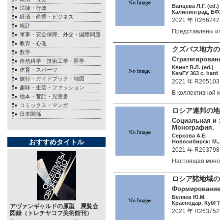
Ванцева Л.Г. (ed.)
法律・行政
Калининград, БФУ 
経済・産業・ビジネス
2021 年 R266242
統計
Представлены и
軍事・安全保障、外交・国際問題
教育・心理
クズバス地方の
数学
Стратегирован
自然科学・技術工学・医学
Квинт В.Л. (ed.)
体育・スポーツ
КемГУ 363 c. hard
旅行・ガイドブック・地図
2021 年 R265103
趣味・生活・ファッション
В коллективной
絵本・昔話・児童書
コミックス・マンガ
ロシア連邦の地
日本関係
Социальная и 
Монография.
Серкова А.Е.
おすすめタイトル
Новосибирск: М.,
2021 年 R263798
Настоящая мон
ロシア諸地域の
Формирование 
Беляев Ю.М.
Краснодар, КубГТУ
アヴァンギャルドの原型 展覧会
2021 年 R263752
図録（トレチヤコフ美術館刊）