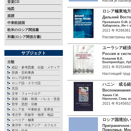
Recnik je namen
音楽CD
地図
ロシア極東地方
楽譜
Дальний Восто
Прокапало О.М. (e
中東欧諸国
Хабаровск, Ин-т 
欧米のロシア関係書
2021 年 R266361
和書(ロシア関係古書)
Рассмотрены п
ユーラシア経済
サブジェクト
Россия в сист
Ковалев В.Е.
分類
Екатеринбург, УрГ
2021 年 R253489
総記・参考図書、出版・メディア
辞典・百科事典
Настоящий тру
ロシア語学習
ロシア語・スラヴ語
ハニン 或る経
言語
Воспоминания
文学・フォークロア
Ханин Г.И.
Hannover, Семь ис
美術・演劇・映画・バレエ・音楽
2021 年 R245652
哲学・思想・宗教
ロシア史・中東欧史・世界史
考古学・民族学・地理・地誌
ロシア国境沿い
シベリア・極東
東洋学・中央アジア・カフカス
Приграничное 
Поволжья. Мон
政治・社会