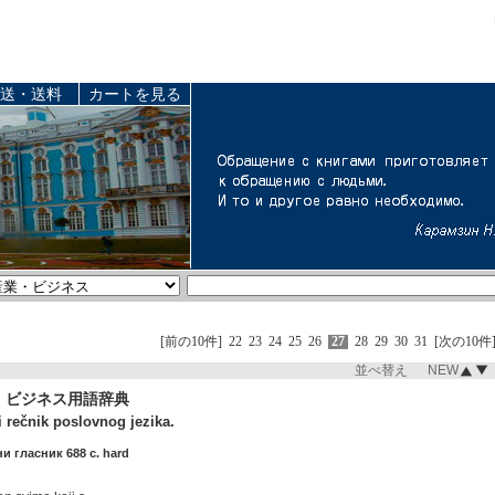
送・送料
カートを見る
[前の10件]
22
23
24
25
26
27
28
29
30
31
[次の10件
並べ替え NEW
 ビジネス用語辞典
 rečnik poslovnog jezika.
и гласник 688 c. hard