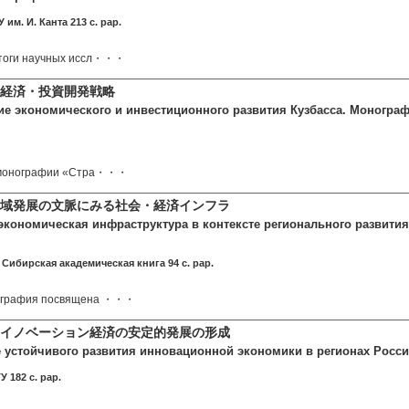
им. И. Канта 213 c. pap.
тоги научных иссл・・・
経済・投資開発戦略
ие экономического и инвестиционного развития Кузбасса. Монографи
 монографии «Стра・・・
域発展の文脈にみる社会・経済インフラ
экономическая инфраструктура в контексте регионального развити
 Сибирская академическая книга 94 c. pap.
ография посвящена ・・・
イノベーション経済の安定的発展の形成
устойчивого развития инновационной экономики в регионах Росси
 182 c. pap.