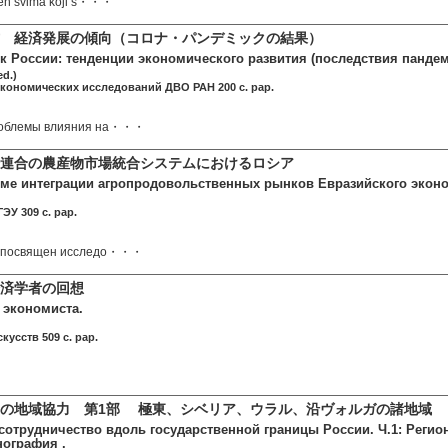
jen svima koji s・・・
 経済発展の傾向（コロナ・パンデミックの結果）
к России: тенденции экономического развития (последствия пандем
d.)
экономических исследований ДВО РАН 200 c. pap.
роблемы влияния на・・・
連合の農産物市場統合システムにおけるロシア
еме интеграции агропродовольственных рынков Евразийского экон
ЭУ 309 c. pap.
д посвящен исследо・・・
済学者の回想
 экономиста.
кусств 509 c. pap.
の地域協力 第1部 極東、シベリア、ウラル、沿ヴォルガの諸地域
сотрудничество вдоль государственной границы России. Ч.1: Регион
ография .