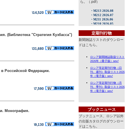
ら。（.pdf）
\14,520
定期刊行物
я. (Библиотека "Стратегия Кузбасса")
新聞雑誌リストのダウンロー
ドはこちら。
\31,680
я в Российской Федерации.
\7,590
ブックニュース
и. Монография.
ブックニュース、ロシア以外
の出版カタログのダウンロー
\9,130
ドはこちら。