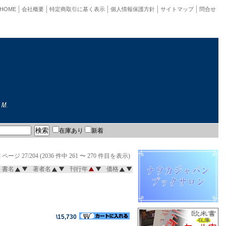
HOME
会社概要
特定商取引に基く表示
個人情報保護方針
サイトマップ
問合せ
在庫あり
新着
]
ページ 27/204 (2036 件中 261 〜 270 件目を表示)
書名
著者名
刊行年
価格
\15,730