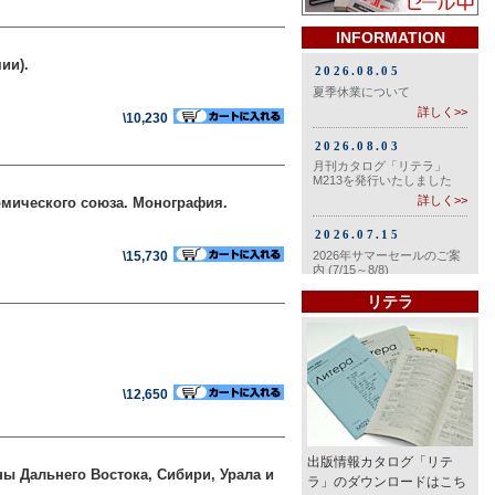
INFORMATION
ии).
\10,230
омического союза. Монография.
\15,730
リテラ
\12,650
出版情報カタログ「リテ
ы Дальнего Востока, Сибири, Урала и
ラ」のダウンロードはこち