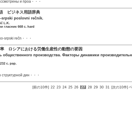
рассмотрены и проа・・・
ア語 ビジネス用語辞典
srpski poslovni rečnik.
ić L.K.
и гласник 668 c. hard
sko-srpski rečn・・・
率 ロシアにおける労働生産性の動態の要因
 общественного производства. Факторы динамики производительно
32 c. pap.
з структурной дин・・・
[前の10件]
22
23
24
25
26
27
28
29
30
31
[次の10件]
ペ