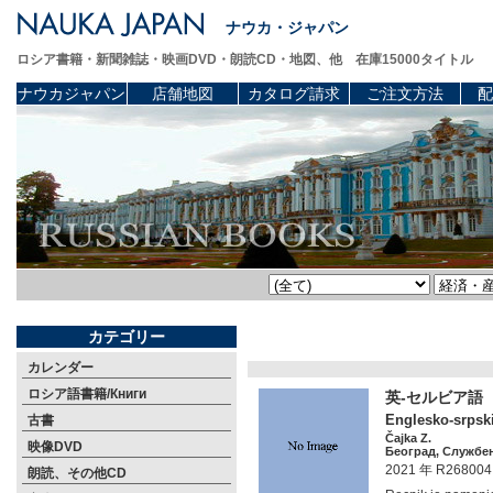
ナウカ・ジャパン
ロシア書籍・新聞雑誌・映画DVD・朗読CD・地図、他 在庫15000タイトル
ナウカジャパン
店舗地図
カタログ請求
ご注文方法
配
カテゴリー
カレンダー
ロシア語書籍/Книги
英-セルビア語
Englesko-srpski
古書
Čajka Z.
映像DVD
Београд, Службен
2021 年 R268004
朗読、その他CD