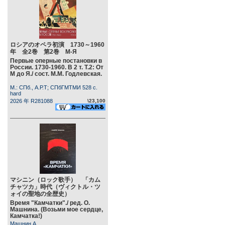
ロシアのオペラ初演 1730～1960
年 全2巻 第2巻 М-Я
Первые оперные постановки в
России. 1730-1960. В 2 т. Т.2: От
М до Я./ сост. М.М. Годлевская.
М.: СПб., А.Р.Т; СПбГМТМИ 528 c.
hard
2026 年 R281088
\23,100
マシニン（ロック歌手） 「カム
チャツカ」時代（ヴィクトル・ツ
ォイの聖地の全歴史）
Время "Камчатки"./ ред. О.
Машнина. (Возьми мое сердце,
Камчатка!)
Машнин А.