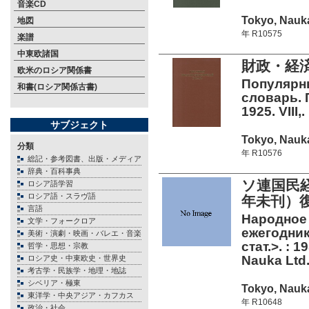
音楽CD
Tokyo, Nauka
地図
年 R10575
楽譜
中東欧諸国
財政・経済
欧米のロシア関係書
Популярн
和書(ロシア関係古書)
словарь. 
1925. VIII,.
サブジェクト
Tokyo, Nauka
分類
年 R10576
総記・参考図書、出版・メディア
辞典・百科事典
ソ連国民経
ロシア語学習
ロシア語・スラヴ語
年未刊）
言語
Народное 
文学・フォークロア
ежегодник.
美術・演劇・映画・バレエ・音楽
стат.>. : 
哲学・思想・宗教
Nauka Ltd.
ロシア史・中東欧史・世界史
考古学・民族学・地理・地誌
シベリア・極東
Tokyo, Nauka
東洋学・中央アジア・カフカス
年 R10648
政治・社会