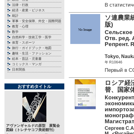
В статисти
法律・行政
経済・産業・ビジネス
統計
ソ連農業統
軍事・安全保障、外交・国際問題
版)
教育・心理
Сельское 
数学
Отв. ред. 
自然科学・技術工学・医学
体育・スポーツ
Репрент. R
旅行・ガイドブック・地図
趣味・生活・ファッション
Tokyo, Nauka
絵本・昔話・児童書
年 R10646
コミックス・マンガ
Первый в С
日本関係
ロシア経
おすすめタイトル
替、国
Конкурен
экономики
импортоз
монографи
Магистрат
アヴァンギャルドの原型 展覧会
Сергеев С.А.
図録（トレチヤコフ美術館刊）
М., <Русайнс