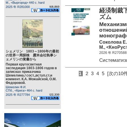
М., <Выргород> 440 c. hard
2025 年 R281000
\68,860
経済制裁
ズム
Механизм
отношений
монограф
Соколова Е.
М., <КноРус>
シェメリン 1803～1806年の最初
2026 年 R270588
の世界一周探検 露米会社執事シ
ェメリンの覚書から
Системати
Первая кругосветная
экспедиция 1803-1806 годов в
записках приказчика
1
2
3
4
5
[次の10件
Шемелина./ сост.,вступ.ст.и
коммент. К.А. Можайской, О.М.
Федоровой.
Шемелин Ф.И.
СПб., <Крига> 464 c. hard
2025 年 R277784
\22,330