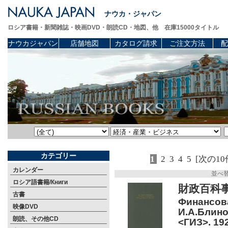
ナウカ・ジャパン
ロシア書籍・新聞雑誌・映画DVD・朗読CD・地図、他 在庫15000タイトル
ナウカジャパン
店舗地図
カタログ請求
ご注文方法
配
カテゴリー
1
2
3
4
5
[次の10
カレンダー
並べ
ロシア語書籍/Книги
財政百科事
古書
Финансова
映像DVD
И.А.Блино
朗読、その他CD
<ГИЗ>. 192