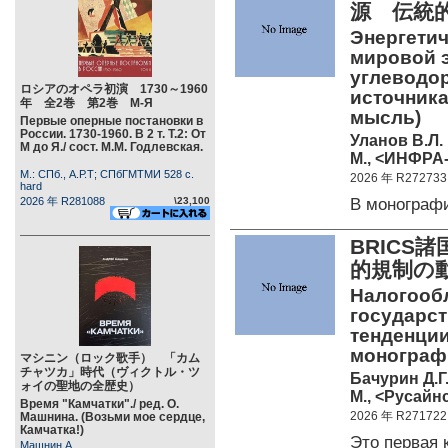
源 伝統
Энергетич
мировой 
углеводо
ロシアのオペラ初演 1730～1960
источника
年 全2巻 第2巻 М-Я
мысль)
Первые оперные постановки в
России. 1730-1960. В 2 т. Т.2: От
Уланов В.Л.
М до Я./ сост. М.М. Годлевская.
М., <ИНФРА-
М.: СПб., А.Р.Т; СПбГМТМИ 528 c.
2026 年 R272733
hard
В монограф
2026 年 R281088
\23,100
BRICS
的規制
Налогооб
государс
тенденции
монограф
マシニン（ロック歌手） 「カム
チャツカ」時代（ヴィクトル・ツ
Бачурин Д.Г
ォイの聖地の全歴史）
М., <Русайнс
Время "Камчатки"./ ред. О.
2026 年 R271722
Машнина. (Возьми мое сердце,
Камчатка!)
Это первая
Машнин А.