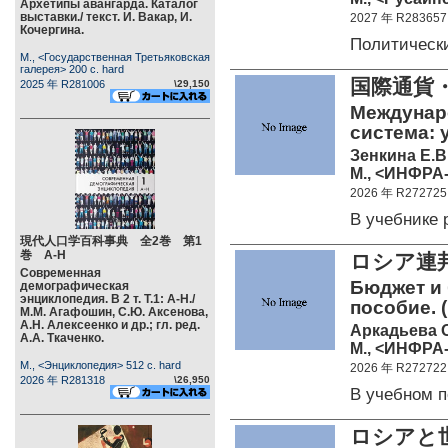
Архетипы авангарда. Каталог
выставки./ текст. И. Вакар, И.
2027 年 R283657
Кочергина.
Политическ
М., <Государственная Третьяковская
галерея> 200 c. hard
国際通貨
2025 年 R281006
\29,150
Междунар
система: 
Зенкина Е.В
М., <ИНФРА-
2026 年 R272725
В учебнике
現代人口学百科事典 全2巻 第1
巻 А-Н
ロシア連
Современная
Бюджет и 
демографическая
энциклопедия. В 2 т. Т.1: А-Н./
пособие. 
М.М. Агафошин, С.Ю. Аксенова,
А.Н. Алексеенко и др.; гл. ред.
Аркадьева О.
А.А. Ткаченко.
М., <ИНФРА-
М., <Энциклопедия> 512 c. hard
2026 年 R272722
2026 年 R281318
\26,950
В учебном 
ロシアと