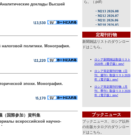
ら。（.pdf）
 (Аналитические доклады Высшей
\13,530
定期刊行物
新聞雑誌リストのダウンロー
 налоговой политики. Монография.
ドはこちら。
\11,220
сторической эпохи. Монография.
\5,170
ブックニュース
議（国際参加）資料集
териалы всероссийской научно-
ブックニュース、ロシア以外
・・
の出版カタログのダウンロー
ドはこちら。