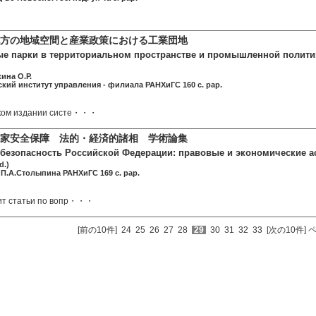
方の地域空間と産業政策における工業団地
е парки в территориальном пространстве и промышленной полити
ина О.Р.
кий институт управления - филиала РАНХиГС 160 c. pap.
ком издании систе・・・
家安全保障 法的・経済的諸相 学術論集
безопасность Российской Федерации: правовые и экономические ас
d.)
 П.А.Столыпина РАНХиГС 169 c. pap.
ит статьи по вопр・・・
[前の10件]
24
25
26
27
28
29
30
31
32
33
[次の10件]
ペ