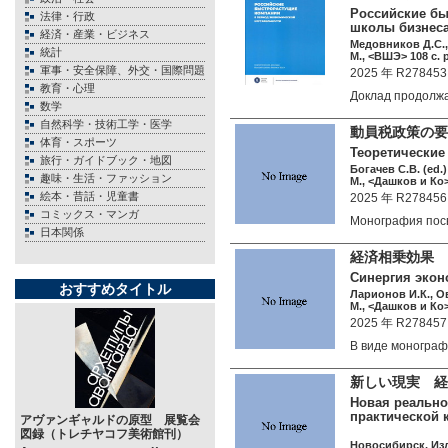
Российские бы
法律・行政
школы бизнеса
経済・産業・ビジネス
Медовников Д.С.,
統計
М., <ВШЭ> 108 c. 
軍事・安全保障、外交・国際問題
2025 年 R278453
教育・心理
Доклад продол
数学
自然科学・技術工学・医学
動員税政策の要
体育・スポーツ
Теоретические
旅行・ガイドブック・地図
Богачев С.В. (ed.)
趣味・生活・ファッション
М., <Дашков и Ко>
絵本・昔話・児童書
2025 年 R278456
コミックス・マンガ
Монография по
日本関係
経済相乗効果 
Синергия экон
おすすめタイトル
Ларионов И.К., О
М., <Дашков и Ко>
2025 年 R278457
В виде моногр
新しい現実 経
Новая реально
практической 
アヴァンギャルドの原型 展覧会
図録（トレチヤコフ美術館刊）
Новосибирск, Изд-