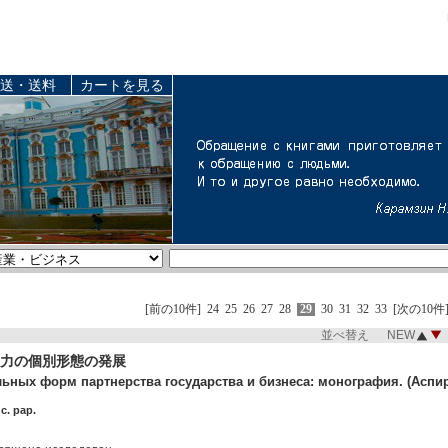
送・送料
カートを見る
[前の10件]
24
25
26
27
28
29
30
31
32
33
[次の10件
並べ替え NEW
力の個別形態の発展
ьных форм партнерства государства и бизнеса: монография. (Аспира
c. pap.