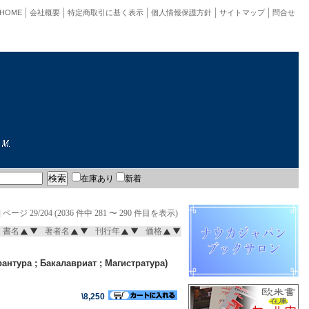
HOME
会社概要
特定商取引に基く表示
個人情報保護方針
サイトマップ
問合せ
在庫あり
新着
]
ページ 29/204 (2036 件中 281 〜 290 件目を表示)
書名
著者名
刊行年
価格
нтура ; Бакалавриат ; Магистратура)
\8,250