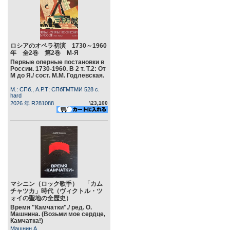
ロシアのオペラ初演 1730～1960
年 全2巻 第2巻 М-Я
Первые оперные постановки в
России. 1730-1960. В 2 т. Т.2: От
М до Я./ сост. М.М. Годлевская.
М.: СПб., А.Р.Т; СПбГМТМИ 528 c.
hard
2026 年 R281088
\23,100
マシニン（ロック歌手） 「カム
チャツカ」時代（ヴィクトル・ツ
ォイの聖地の全歴史）
Время "Камчатки"./ ред. О.
Машнина. (Возьми мое сердце,
Камчатка!)
Машнин А.