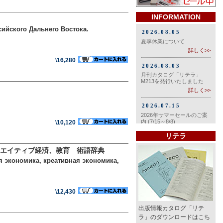
INFORMATION
ийского Дальнего Востока.
\16,280
\10,120
リテラ
エイティブ経済、教育 術語辞典
я экономика, креативная экономика,
\12,430
出版情報カタログ「リテ
ラ」のダウンロードはこち