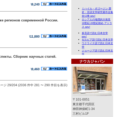
\9,240
ке регионов современной России.
\11,880
пекты. Сборник научных статей.
ナウカジャパン
\9,460
ージ 29/204 (2036 件中 281 〜 290 件目を表示)
〒101-0051
東京都千代田区
神田神保町1-34
三村ビル1F