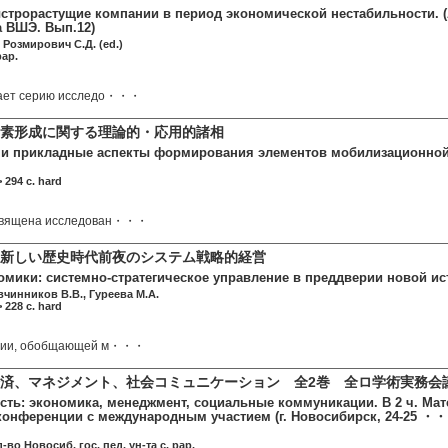
строрастущие компании в период экономической нестабильности.
 ВШЭ. Вып.12)
 Розмирович С.Д. (ed.)
pap.
жает серию исследо・・・
素形成に関する理論的・応用的諸相
 и прикладные аспекты формирования элементов мобилизационной
 294 c. hard
священа исследован・・・
新しい歴史時代前夜のシステム戦略的経営
омики: системно-стратегическое управление в преддверии новой и
вчинников В.В., Гуреева М.А.
 228 c. hard
афии, обобщающей м・・・
済、マネジメント、社会コミュニケーション 全2巻 全ロ学術実務会
сть: экономика, менеджмент, социальные коммуникации. В 2 ч. Ма
конференции с международным участием (г. Новосибирск, 24-25 ・
во Новосиб. гос. пед. ун-та c. pap.