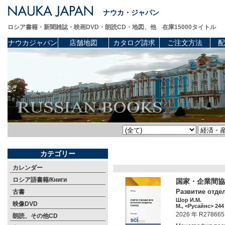
ナウカ・ジャパン
ロシア書籍・新聞雑誌・映画DVD・朗読CD・地図、他 在庫15000タイトル
ナウカジャパン
店舗地図
カタログ請求
ご注文方法
配
カテゴリー
カレンダー
ロシア語書籍/Книги
国家・企業間協
Развитие отдел
古書
Шор И.М.
映像DVD
М., <Русайнс> 244 
2026 年 R278665
朗読、その他CD