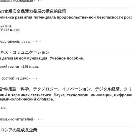
священа исследован・・・
の食糧安全保障力発展の構造的政策
олитика развития потенциала продовольственной безопасности росс
ей И.В.
 162 c. pap.
представлены резул・・・
ネス・コミュニケーション
и деловая коммуникация. Учебное пособие.
кий гос. ун-т 146 c. pap.
е состоит из двух・・・
計学用語 科学、テクノロジー、イノベーション、デジタル経済、クリ
ний в терминах статистики. Наука, технологии, инновации, цифрова
терминологический словарь.
hard
вниманию читателей・・・
ロシアの急成長企業