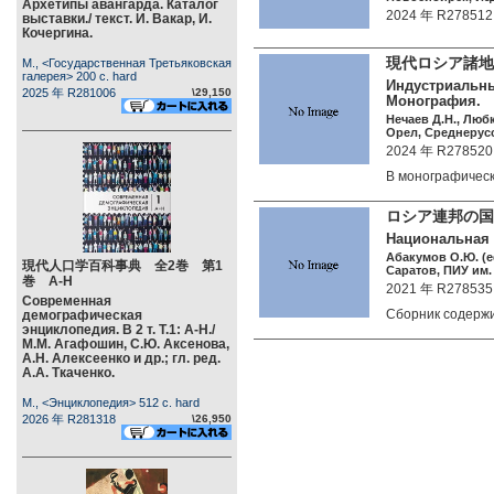
Архетипы авангарда. Каталог
2024 年 R278512
выставки./ текст. И. Вакар, И.
Кочергина.
現代ロシア諸地
М., <Государственная Третьяковская
галерея> 200 c. hard
Индустриальны
2025 年 R281006
\29,150
Монография.
Нечаев Д.Н., Любк
Орел, Среднерусс
2024 年 R278520
В монографичес
ロシア連邦の国
Национальная 
Абакумов О.Ю. (e
現代人口学百科事典 全2巻 第1
Саратов, ПИУ им.
巻 А-Н
2021 年 R278535
Современная
Сборник содерж
демографическая
энциклопедия. В 2 т. Т.1: А-Н./
М.М. Агафошин, С.Ю. Аксенова,
А.Н. Алексеенко и др.; гл. ред.
А.А. Ткаченко.
М., <Энциклопедия> 512 c. hard
2026 年 R281318
\26,950