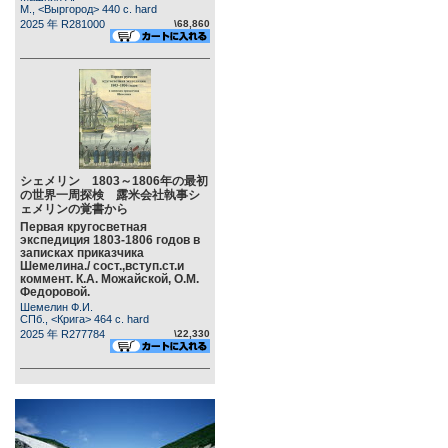
М., <Выргород> 440 c. hard
2025 年 R281000
\68,860
シェメリン 1803～1806年の最初
の世界一周探検 露米会社執事シ
ェメリンの覚書から
Первая кругосветная
экспедиция 1803-1806 годов в
записках приказчика
Шемелина./ сост.,вступ.ст.и
коммент. К.А. Можайской, О.М.
Федоровой.
Шемелин Ф.И.
СПб., <Крига> 464 c. hard
2025 年 R277784
\22,330