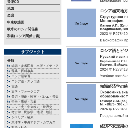
Монография по
音楽CD
地図
ロシア極東地方
楽譜
Структурная п
Монография.
中東欧諸国
Латкин А.П., Жупл
欧米のロシア関係書
Владивосток, ВВГУ
2023 年 R278410
和書(ロシア関係古書)
В монографии 
ロシア語とビジ
サブジェクト
Русский язык 
分類
Карамышева С.Н.
Иркутск, Байкальс
総記・参考図書、出版・メディア
2024 年 R278418
辞典・百科事典
Учебное пособи
ロシア語学習
ロシア語・スラヴ語
知識経済学の統
言語
文学・フォークロア
Экономика зна
образование: 
美術・演劇・映画・バレエ・音楽
Гохберг Л.М. (ed.)
哲学・思想・宗教
М., <ВШЭ> 368 c. 
ロシア史・中東欧史・世界史
2026 年 R278451
考古学・民族学・地理・地誌
Предлагаемый 
シベリア・極東
東洋学・中央アジア・カフカス
経済不安定期の
政治・社会