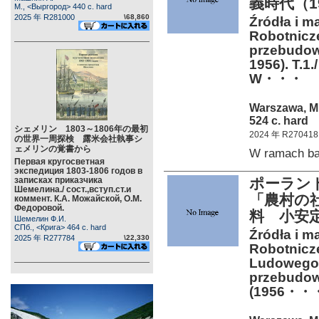
義時代（1
М., <Выргород> 440 c. hard
2025 年 R281000
\68,860
Źródła i ma
Robotnicze
przebudowy
1956). T.1.
W・・・
Warszawa, M
524 c. hard
シェメリン 1803～1806年の最初
2024 年 R270418
の世界一周探検 露米会社執事シ
ェメリンの覚書から
W ramach b
Первая кругосветная
экспедиция 1803-1806 годов в
записках приказчика
ポーラン
Шемелина./ сост.,вступ.ст.и
「農村の
коммент. К.А. Можайской, О.М.
Федоровой.
料 小安定期
Шемелин Ф.И.
СПб., <Крига> 464 c. hard
Źródła i ma
2025 年 R277784
\22,330
Robotnicz
Ludowego 
przebudowy
(1956・・