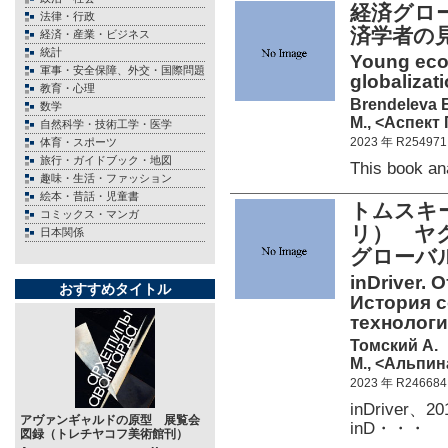
経済グロ
法律・行政
済学者の
経済・産業・ビジネス
統計
Young eco
軍事・安全保障、外交・国際問題
globalizati
教育・心理
Brendeleva Е
数学
М., <Аспект 
自然科学・技術工学・医学
2023 年 R254971
体育・スポーツ
旅行・ガイドブック・地図
This book a
趣味・生活・ファッション
絵本・昔話・児童書
トムスキー
コミックス・マンガ
リ） ヤ
日本関係
グローバ
inDriver.
おすすめタイトル
История с
технологи
Томский А.
М., <Альпин
2023 年 R246684
inDrive
アヴァンギャルドの原型 展覧会
inD・・・
図録（トレチヤコフ美術館刊）