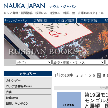
ナウカ・ジャパン
ロシア書籍・新聞雑誌・映画DVD・朗読CD・地図、他 在庫15000タイトル
ナウカジャパン
店舗地図
カタログ請求
ご注文方法
配
カテゴリー
[前の10件]
2
3
4
5
6
7
8
カレンダー
ロシア語書籍/Книги
並べ
古書
第19回
映像DVD
モンゴル
朗読、その他CD
と展望 