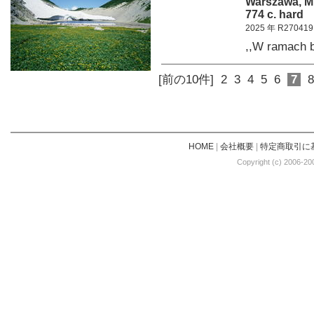
Warszawa, M
774 c. hard
2025 年 R270419
,,W ramach
[前の10件]
2
3
4
5
6
7
8
HOME
|
会社概要
|
特定商取引に
Copyright (c) 2006-20