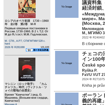
議資料集（
経済封鎖
«Междуна
мире». М
ロシアのオペラ初演 1730～1960
(Москва, 2
年 全2巻 第2巻 М-Я
Миловидов В
Первые оперные постановки в
России. 1730-1960. В 2 т. Т.2: От
М., МГИМО 38
М до Я./ сост. М.М. Годлевская.
2022 年 R240402
М.: СПб., А.Р.Т; СПбГМТМИ 528 c.
В сборнике
hard
2026 年 R281088
\23,100
チェコの
イン10
České spo
Ryška P.
FaVU VUT 27
2024 年 R271075
マシニン（ロック歌手） 「カム
Kniha je pr
チャツカ」時代（ヴィクトル・ツ
ォイの聖地の全歴史）
ポーラン
Время "Камчатки"./ ред. О.
Машнина. (Возьми мое сердце,
義的再建
Камчатка!)
Машнин А.