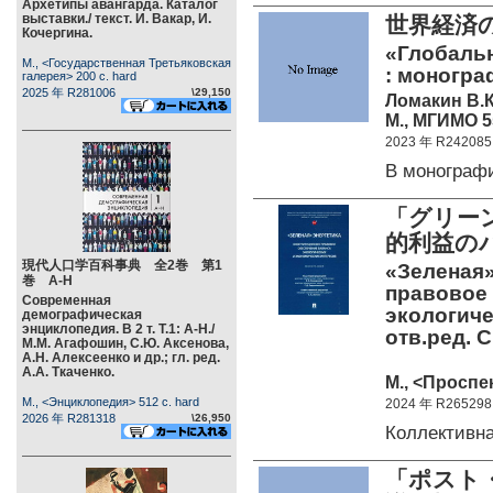
Архетипы авангарда. Каталог
выставки./ текст. И. Вакар, И.
世界経済
Кочергина.
«Глобаль
М., <Государственная Третьяковская
: моногра
галерея> 200 c. hard
2025 年 R281006
\29,150
Ломакин В.К
М., МГИМО 55
2023 年 R242085
В моногра
「グリー
的利益の
現代人口学百科事典 全2巻 第1
«Зеленая»
巻 А-Н
правовое
Современная
экологиче
демографическая
энциклопедия. В 2 т. Т.1: А-Н./
отв.ред. 
М.М. Агафошин, С.Ю. Аксенова,
А.Н. Алексеенко и др.; гл. ред.
А.А. Ткаченко.
М., <Проспек
М., <Энциклопедия> 512 c. hard
2024 年 R265298
2026 年 R281318
\26,950
Коллективн
「ポスト