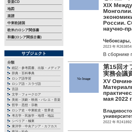
音楽CD
XIX Межд
地図
Монголии
楽譜
экономики
России. 
中東欧諸国
научно-п
欧米のロシア関係書
和書(ロシア関係古書)
Чебоксары, 
2023 年 R263854
サブジェクト
В сборнике
分類
第15回
総記・参考図書、出版・メディア
実務会議
辞典・百科事典
ロシア語学習
XV Овчинн
ロシア語・スラヴ語
Материал
言語
практичес
文学・フォークロア
мая 2022 г.
美術・演劇・映画・バレエ・音楽
哲学・思想・宗教
Владивосто
ロシア史・中東欧史・世界史
университет>
考古学・民族学・地理・地誌
シベリア・極東
2022 年 R241892
東洋学・中央アジア・カフカス
政治・社会