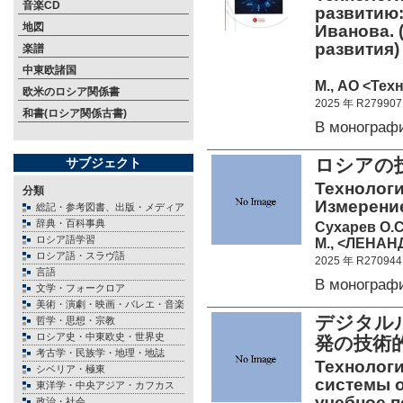
音楽CD
развитию:
地図
Иванова. 
развития)
楽譜
中東欧諸国
М., АО <Тех
欧米のロシア関係書
2025 年 R279907
和書(ロシア関係古書)
В монограф
ロシアの
サブジェクト
Технологи
分類
Измерение
総記・参考図書、出版・メディア
辞典・百科事典
Сухарев О.С
ロシア語学習
М., <ЛЕНАНД
ロシア語・スラヴ語
2025 年 R270944
言語
В монограф
文学・フォークロア
美術・演劇・映画・バレエ・音楽
デジタル
哲学・思想・宗教
ロシア史・中東欧史・世界史
発の技術
考古学・民族学・地理・地誌
Технолог
シベリア・極東
системы 
東洋学・中央アジア・カフカス
учебное п
政治・社会