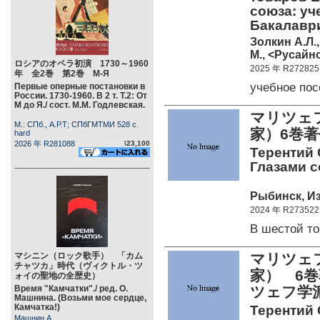
союза: уч
Бакалаври
Золкин А.Л.,
М., <Русайнс
ロシアのオペラ初演 1730～1960
2025 年 R272825
年 全2巻 第2巻 М-Я
учебное по
Первые оперные постановки в
России. 1730-1960. В 2 т. Т.2: От
М до Я./ сост. М.М. Годлевская.
マリツェフ
М.: СПб., А.Р.Т; СПбГМТМИ 528 c.
家）6巻
hard
2026 年 R281088
\23,100
Терентий 
Глазами с
Рыбинск, Из
2024 年 R273522
В шестой т
マシニン（ロック歌手） 「カム
マリツェフ
チャツカ」時代（ヴィクトル・ツ
家） 6巻
ォイの聖地の全歴史）
Время "Камчатки"./ ред. О.
ツェフ学
Машнина. (Возьми мое сердце,
Камчатка!)
Терентий С
Машнин А.