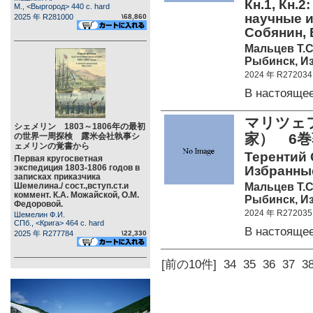
Кн.1, Кн.
М., <Выргород> 440 c. hard
научные и
2025 年 R281000
\68,860
Собянин, 
Мальцев Т.С
Рыбинск, Из
2024 年 R272034
В настояще
マリツェフ
シェメリン 1803～1806年の最初
家） 6巻
の世界一周探検 露米会社執事シ
ェメリンの覚書から
Терентий С
Первая кругосветная
экспедиция 1803-1806 годов в
Избранны
записках приказчика
Мальцев Т.С
Шемелина./ сост.,вступ.ст.и
коммент. К.А. Можайской, О.М.
Рыбинск, Из
Федоровой.
2024 年 R272035
Шемелин Ф.И.
СПб., <Крига> 464 c. hard
В настояще
2025 年 R277784
\22,330
[前の10件]
34
35
36
37
3