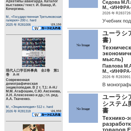
Архетипы авангарда. Каталог
Седова М.Л.
выставки./ текст. И. Вакар, И.
М., <ИНФРА-
Кочергина.
2026 年 R283726
М., <Государственная Третьяковская
Учебник по
галерея> 200 c. hard
2025 年 R281006
\29,150
ユーラシ
書）
Техническ
экономиче
мысль)
Павлова М.
現代人口学百科事典 全2巻 第1
М., <ИНФРА-
巻 А-Н
2026 年 R283991
Современная
демографическая
В моногра
энциклопедия. В 2 т. Т.1: А-Н./
М.М. Агафошин, С.Ю. Аксенова,
А.Н. Алексеенко и др.; гл. ред.
ユーラシ
А.А. Ткаченко.
システム
М., <Энциклопедия> 512 c. hard
書
2026 年 R281318
\26,950
Технико-
разработк
товаров Е