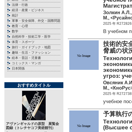
Магистрат
法律・行政
経済・産業・ビジネス
Золкин А.Л.
統計
М., <Русайнс
軍事・安全保障、外交・国際問題
2025 年 R272826
教育・心理
В учебном 
数学
自然科学・技術工学・医学
体育・スポーツ
技術的安
旅行・ガイドブック・地図
脅威の状
趣味・生活・ファッション
Технологи
絵本・昔話・児童書
экономики
コミックス・マンガ
日本関係
экономики
угроз: уч
Овсяник А.И
おすすめタイトル
М., <КноРус>
2025 年 R272738
учебное по
予算執行
Технологи
アヴァンギャルドの原型 展覧会
(Высшее о
図録（トレチヤコフ美術館刊）