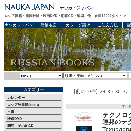
ナウカ・ジャパン
ロシア書籍・新聞雑誌・映画DVD・朗読CD・地図、他 在庫15000タイトル
ナウカジャパン
店舗地図
カタログ請求
ご注文方法
配
カテゴリー
[前の10件]
34
35
36
37
カレンダー
ロシア語書籍/Книги
並べ
古書
テクノロ
映像DVD
連邦のテ
朗読、その他CD
Технологи