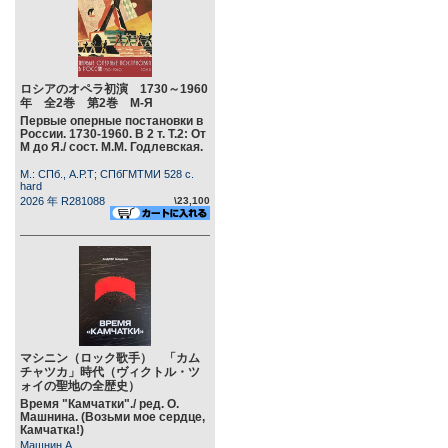
ロシアのオペラ初演 1730～1960
年 全2巻 第2巻 М-Я
Первые оперные постановки в
России. 1730-1960. В 2 т. Т.2: От
М до Я./ сост. М.М. Годлевская.
М.: СПб., А.Р.Т; СПбГМТМИ 528 c.
hard
2026 年 R281088
\23,100
マシニン（ロック歌手） 「カム
チャツカ」時代（ヴィクトル・ツ
ォイの聖地の全歴史）
Время "Камчатки"./ ред. О.
Машнина. (Возьми мое сердце,
Камчатка!)
Машнин А.