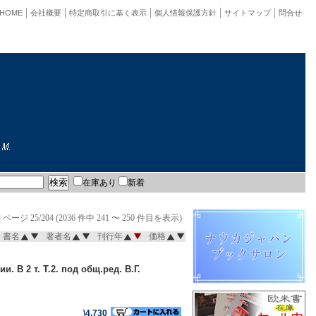
HOME
会社概要
特定商取引に基く表示
個人情報保護方針
サイトマップ
問合せ
在庫あり
新着
]
ページ 25/204 (2036 件中 241 〜 250 件目を表示)
書名
著者名
刊行年
価格
В 2 т. Т.2. под общ.ред. В.Г.
\4,730