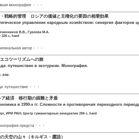
ивная монография ・・・
系・戦略的管理 ロシアの価値と主権化の要因の相乗効果
тегическое управление народным хозяйством: синергия факторов ц
вчинников В.В., Гуреева М.А.
 326 c. hard
ригинальная автор・・・
 エコツーリズムへの旅
яда: путешествие в экотуризм. Монография.
. pap.
яда: путешествие ・・・
ロシア経済 移行期の困難と矛盾
номика в 1990-х гг. Сложности и противоречия переходного периода. 
ург, ИРИ РАН; Центр гуманитарных инициатив 266 c. hard
монография предста・・・
国の天空の山々（キルギス・露語）