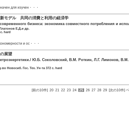
значен для изучен・・・
の新モデル 共同の消費と利用の経済学
современного бизнеса: экономика совместного потребления и испо
Платонов Е.Д.и др.
c. hard
кономерности и ос・・・
の展望
троэнергетики./ Ю.Б. Соколовский, В.М. Роткин, Л.Г. Лимонов, В.М
во Новосиб. Гос. Тех. Ун-та 372 c. hard
[前の10件]
20
21
22
23
24
25
26
27
28
29
[次の10件]
ペ