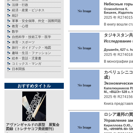
Небесные горы
法律・行政
Осмонбетов К.
経済・産業・ビジネス
Бишкек, Издатель
統計
2025 年 R274015
軍事・安全保障、外交・国際問題
В книгу вошли с
教育・心理
数学
タジキスタン
自然科学・技術工学・医学
Исследование 
体育・スポーツ
旅行・ガイドブック・地図
Душанбе, 627 c. h
趣味・生活・ファッション
2025 年 R274018
絵本・昔話・児童書
В монографии 
コミックス・マンガ
日本関係
カペリュシニコ
成）
Экономические
おすすめタイトル
Капелюшников Р.
М., <ВШЭ> 528 c. 
2025 年 R274156
Книга представ
ロシア連邦の買
Управление за
アヴァンギャルドの原型 展覧会
Кириллова О.Ю., 
図録（トレチヤコフ美術館刊）
М., <ИНФРА-М> 590