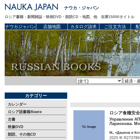
ナウカ・ジャパン
ロシア書籍・新聞雑誌・映画DVD・朗読CD・地図、他 在庫15000タイトル
ナウカジャパン
店舗地図
カタログ請求
ご注文方法
配
カテゴリー
カレンダー
ロシア語書籍/Книги
ロシア食糧安全
Управление АПК
古書
Ларионова. Мо
映像DVD
М., <Дашков и Ко>
朗読、その他CD
2025 年 R273780