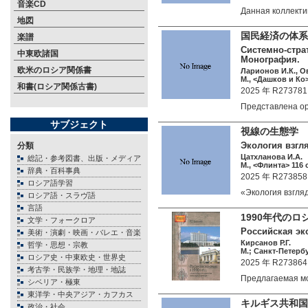
音楽CD
Данная коллект
地図
国民経済の体
楽譜
Системно-стра
中東欧諸国
Монография.
欧米のロシア関係書
Ларионов И.К., О
М., <Дашков и Ко>
和書(ロシア関係古書)
2025 年 R273781
Представлена о
サブジェクト
視線の生態学
Экология взгл
分類
Цатхланова И.А.
総記・参考図書、出版・メディア
М., <Флинта> 116 c
辞典・百科事典
2025 年 R273858
ロシア語学習
«Экология взгл
ロシア語・スラヴ語
言語
1990年代の
文学・フォークロア
Российская эко
美術・演劇・映画・バレエ・音楽
Кирсанов Р.Г.
哲学・思想・宗教
М.; Санкт-Петерб
ロシア史・中東欧史・世界史
2025 年 R273864
考古学・民族学・地理・地誌
Предлагаемая 
シベリア・極東
東洋学・中央アジア・カフカス
キルギス共和
政治・社会