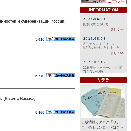
INFORMATION
енностей и суверенизации России.
\5,610
\6,270
リテラ
(Historia Russica)
\9,460
出版情報カタログ「リテ
ラ」のダウンロードはこち