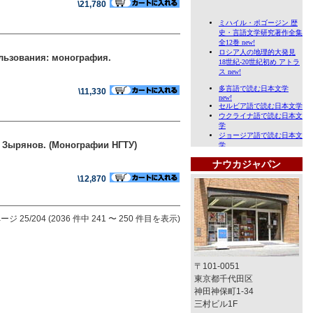
\21,780
льзования: монография.
\11,330
. Зырянов. (Монографии НГТУ)
ナウカジャパン
\12,870
ージ 25/204 (2036 件中 241 〜 250 件目を表示)
〒101-0051
東京都千代田区
神田神保町1-34
三村ビル1F