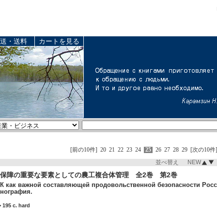
送・送料
カートを見る
[前の10件]
20
21
22
23
24
25
26
27
28
29
[次の10件
並べ替え NEW
保障の重要な要素としての農工複合体管理 全2巻 第2巻
 как важной составляющей продовольственной безопасности России. 
нография.
 195 c. hard