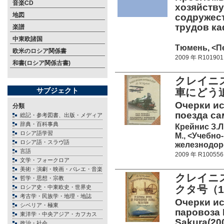
音楽CD
хозяйству
地図
содружес
трудов к
楽譜
中東欧諸国
Тюмень, <Пе
欧米のロシア関係書
2009 年 R101901
和書(ロシア関係古書)
クレイニ
サブジェクト
車にどう
Очерки ис
分類
поезда са
総記・参考図書、出版・メディア
辞典・百科事典
Крейнис З.Л
ロシア語学習
М., <Учебно
ロシア語・スラヴ語
железнодоро
言語
2009 年 R100556
文学・フォークロア
美術・演劇・映画・バレエ・音楽
クレイニ
哲学・思想・宗教
クタ号（
ロシア史・中東欧史・世界史
考古学・民族学・地理・地誌
Очерки ис
シベリア・極東
паровоза I
東洋学・中央アジア・カフカス
Sakura(200
政治・社会