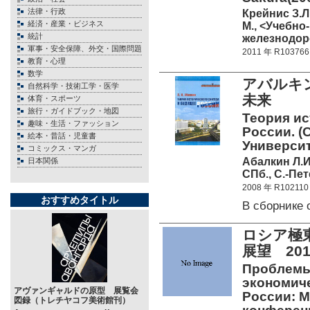
法律・行政
Крейнис З.Л
経済・産業・ビジネス
М., <Учебно
統計
железнодоро
軍事・安全保障、外交・国際問題
2011 年 R103766
教育・心理
数学
アバルキ
自然科学・技術工学・医学
未来
体育・スポーツ
旅行・ガイドブック・地図
Теория ис
趣味・生活・ファッション
России. (
絵本・昔話・児童書
Университ
コミックス・マンガ
Абалкин Л.И
日本関係
СПб., С.-Пет
2008 年 R102110
おすすめタイトル
В сборнике
ロシア極
展望 20
Проблемы
экономиче
アヴァンギャルドの原型 展覧会
России: М
図録（トレチヤコフ美術館刊）