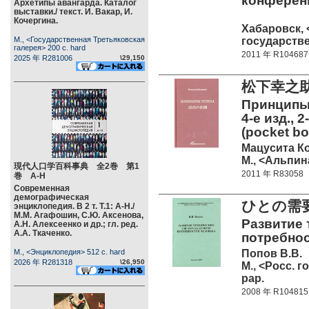
конференц
Архетипы авангарда. Каталог
выставки./ текст. И. Вакар, И.
Кочергина.
Хабаровск,
государстве
М., <Государственная Третьяковская
галерея> 200 c. hard
2011 年 R104687
2025 年 R281006
\29,150
松下幸之
Принципы у
4-е изд., 
(pocket bo
Мацусита К
М., <Альпин
現代人口学百科事典 全2巻 第1
2011 年 R83058
巻 А-Н
Современная
демографическая
ひとの需
энциклопедия. В 2 т. Т.1: А-Н./
М.М. Агафошин, С.Ю. Аксенова,
Развитие 
А.Н. Алексеенко и др.; гл. ред.
А.А. Ткаченко.
потребнос
Попов В.В.
М., <Энциклопедия> 512 c. hard
2026 年 R281318
\26,950
М., <Росс. г
pap.
2008 年 R104815