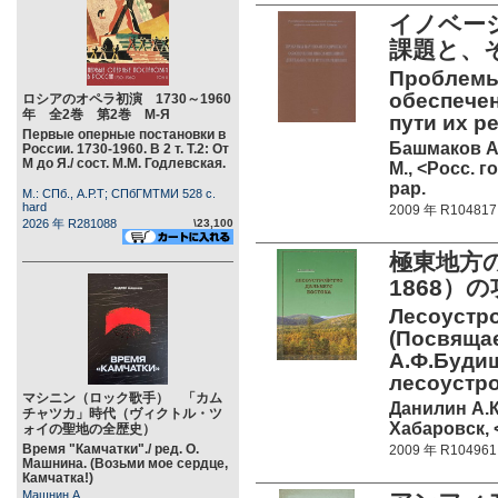
イノベー
課題と、
Проблемы
обеспечен
ロシアのオペラ初演 1730～1960
年 全2巻 第2巻 М-Я
пути их р
Первые оперные постановки в
Башмаков А.
России. 1730-1960. В 2 т. Т.2: От
М до Я./ сост. М.М. Годлевская.
М., <Росс. г
pap.
М.: СПб., А.Р.Т; СПбГМТМИ 528 c.
hard
2009 年 R104817
2026 年 R281088
\23,100
極東地方
1868）
Лесоустро
(Посвящае
А.Ф.Будищ
лесоустро
マシニン（ロック歌手） 「カム
Данилин А.К
チャツカ」時代（ヴィクトル・ツ
Хабаровск, 
ォイの聖地の全歴史）
Время "Камчатки"./ ред. О.
2009 年 R104961
Машнина. (Возьми мое сердце,
Камчатка!)
Машнин А.