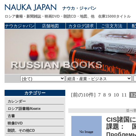
ナウカ・ジャパン
ロシア書籍・新聞雑誌・映画DVD・朗読CD・地図、他 在庫15000タイトル
ナウカジャパン
店舗地図
カタログ請求
ご注文方法
配
カテゴリー
[前の10件]
7
8
9
10
11
1
カレンダー
ロシア語書籍/Книги
並べ
古書
CIS諸
映像DVD
課題： 
朗読、その他CD
Проблемы