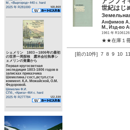
アンフィ
М., <Выргород> 440 c. hard
世紀はじ
2025 年 R281000
\68,860
Земельная
Анфимов А.
М., Изд-во 
1961 年 R106126
★★在庫１
シェメリン 1803～1806年の最初
[前の10件]
7
8
9
10
1
の世界一周探検 露米会社執事シ
ェメリンの覚書から
Первая кругосветная
экспедиция 1803-1806 годов в
записках приказчика
Шемелина./ сост.,вступ.ст.и
коммент. К.А. Можайской, О.М.
Федоровой.
Шемелин Ф.И.
СПб., <Крига> 464 c. hard
2025 年 R277784
\22,330