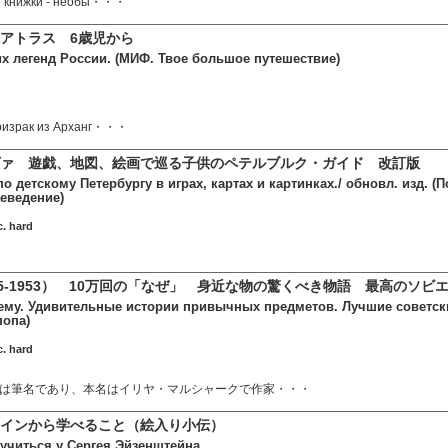
ой книжки - необы・・・
アトラス 6歳児から
их легенд России. (МИФ. Твое большое путешествие)
призрак из Арханг・・・
ヴァ 遊戯、地図、絵画で巡る子供のペテルブルク・ガイド 改訂版
о детскому Петербургу в играх, картах и картинках./ обновл. изд. (
аеведение)
c. hard
95-1953） 10万回の「なぜ」 身近な物の驚くべき物語 最高のソ
ему. Удивительные истории привычных предметов. Лучшие советски
попа)
. hard
ンは筆名であり、本名はイリヤ・マルシャークで作家・・・
テインから学べること（絵入り小伝）
аучиться у Сергея Эйзенштейна.