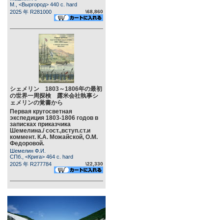
М., <Выргород> 440 c. hard
2025 年 R281000
\68,860
シェメリン 1803～1806年の最初
の世界一周探検 露米会社執事シ
ェメリンの覚書から
Первая кругосветная
экспедиция 1803-1806 годов в
записках приказчика
Шемелина./ сост.,вступ.ст.и
коммент. К.А. Можайской, О.М.
Федоровой.
Шемелин Ф.И.
СПб., <Крига> 464 c. hard
2025 年 R277784
\22,330