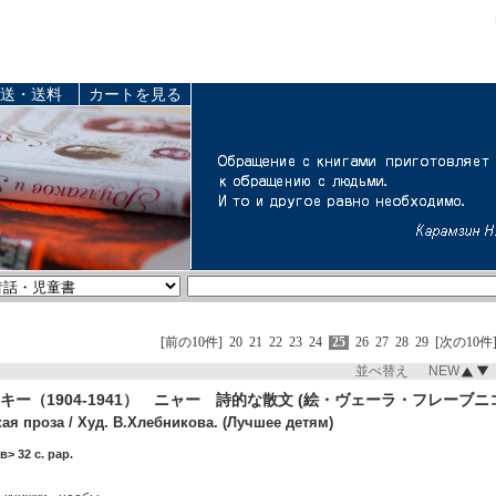
送・送料
カートを見る
[前の10件]
20
21
22
23
24
25
26
27
28
29
[次の10件
並べ替え NEW
ー（1904-1941） ニャー 詩的な散文 (絵・ヴェーラ・フレーブニ
ая проза / Худ. В.Хлебникова. (Лучшее детям)
> 32 c. pap.