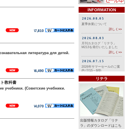
INFORMATION
\7,810
Познавательная литература для детей.
\6,490
リテラ
ビエト教科書
е учебники. (Советские учебники.
\4,070
出版情報カタログ「リテ
ラ」のダウンロードはこち