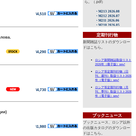
ら。（.pdf）
\4,510
定期刊行物
илова.
新聞雑誌リストのダウンロー
ドはこちら。
\4,290
\4,730
ции)
ブックニュース
ブックニュース、ロシア以外
\1,980
の出版カタログのダウンロー
ドはこちら。