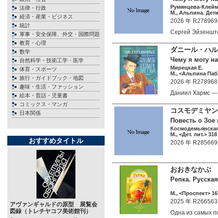
Румянцева-Клейм
法律・行政
М., Альпина. Дети
経済・産業・ビジネス
2026 年 R278969
統計
Сергей Эйзенш
軍事・安全保障、外交・国際問題
教育・心理
ダニール・ハ
数学
Чему я могу на
自然科学・技術工学・医学
Мирецкая Е.
体育・スポーツ
М., <Альпина Паб
旅行・ガイドブック・地図
2026 年 R278968
趣味・生活・ファッション
Даниил Хармс —
絵本・昔話・児童書
コミックス・マンガ
コスモデミヤン
日本関係
Повесть о Зое
Космодемьянская
М., <Дет. лит.> 318
おすすめタイトル
2026 年 R285669
おおきなかぶ
Репка. Русская
М., <Проспект> 16 
2025 年 R266563
アヴァンギャルドの原型 展覧会
図録（トレチヤコフ美術館刊）
Одна из самых 