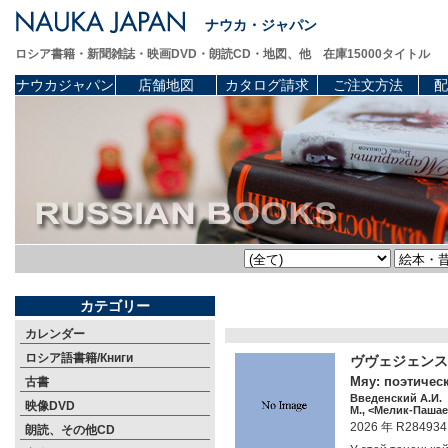
ナウカ・ジャパン
ロシア書籍・新聞雑誌・映画DVD・朗読CD・地図、他 在庫15000タイトル
ナウカジャパン
店舗地図
カタログ請求
ご注文方法
配
カテゴリー
カレンダー
ロシア語書籍/Книги
ヴヴェジェンスキ
Мяу: поэтическ
古書
Введенский А.И.
映像DVD
М., <Мелик-Пашаев
2026 年 R284934
朗読、その他CD