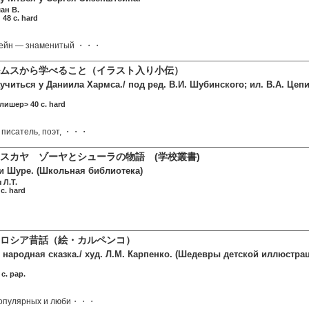
ан В.
 48 c. hard
тейн — знаменитый ・・・
ルムスから学べること（イラスト入り小伝）
учиться у Даниила Хармса./ под ред. В.И. Шубинского; ил. В.А. Цеп
лишер> 40 c. hard
 писатель, поэт, ・・・
スカヤ ゾーヤとシューラの物語 (学校叢書)
 и Шуре. (Школьная библиотека)
 Л.Т.
 c. hard
 ロシア昔話（絵・カルペンコ）
 народная сказка./ худ. Л.М. Карпенко. (Шедевры детской иллюстра
c. pap.
популярных и люби・・・