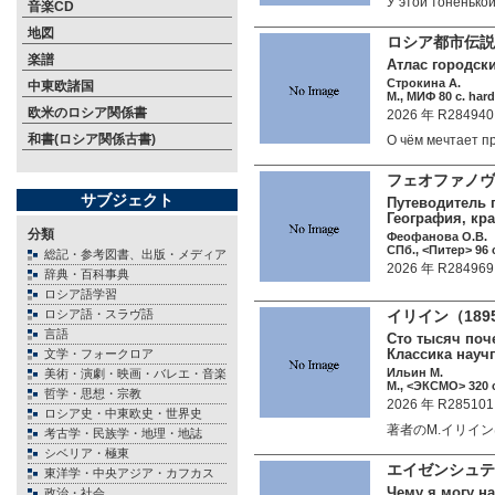
У этой тоненьк
音楽CD
地図
ロシア都市伝説
楽譜
Атлас городск
Строкина А.
中東欧諸国
М., МИФ 80 c. hard
欧米のロシア関係書
2026 年 R284940
和書(ロシア関係古書)
О чём мечтает 
フェオファノ
サブジェクト
Путеводитель п
География, кр
分類
Феофанова О.В.
СПб., <Питер> 96 
総記・参考図書、出版・メディア
2026 年 R284969
辞典・百科事典
ロシア語学習
ロシア語・スラヴ語
イリイン（18
言語
Сто тысяч поч
Классика науч
文学・フォークロア
Ильин М.
美術・演劇・映画・バレエ・音楽
М., <ЭКСМО> 320 c
哲学・思想・宗教
2026 年 R285101
ロシア史・中東欧史・世界史
著者のM.イリイ
考古学・民族学・地理・地誌
シベリア・極東
エイゼンシュ
東洋学・中央アジア・カフカス
Чему я могу н
政治・社会