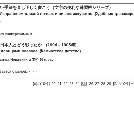
い手跡を直し正しく書こう（文字の便利な練習帳シリーズ）
 Исправляем плохой почерк и пишем аккуратно. (Удобные тренажер
p.
ется универсальным・・・
日本人とどう戦ったか (1904～1905年)
 японцами воевала. (Камчатское детство)
чат, Новая книга (ПК) 80 c. pap.
зывается о малоиз・・・
[前の10件]
20
21
22
23
24
25
26
27
28
29
[次の10件]
ペ