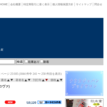
HOME
会社概要
特定商取引に基く表示
個人情報保護方針
サイトマップ
問合せ
在庫あり
新着
]
ページ 25/185 (1844 件中 241 〜 250 件目を表示)
書名
著者名
刊行年
価格
コヴァ)
\10,120