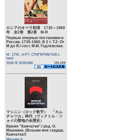
ロシアのオペラ初演 1730～1960
年 全2巻 第2巻 М-Я
Первые оперные постановки в
России. 1730-1960. В 2 т. Т.2: От
М до Я./ сост. М.М. Годлевская.
М.: СПб., А.Р.Т; СПбГМТМИ 528 c.
hard
2026 年 R281088
\23,100
マシニン（ロック歌手） 「カム
チャツカ」時代（ヴィクトル・ツ
ォイの聖地の全歴史）
Время "Камчатки"./ ред. О.
Машнина. (Возьми мое сердце,
Камчатка!)
Машнин А.