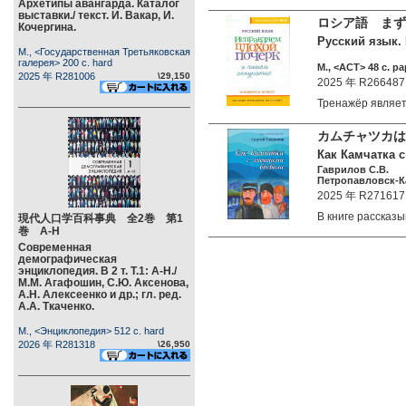
Архетипы авангарда. Каталог
выставки./ текст. И. Вакар, И.
ロシア語 まず
Кочергина.
Русский язык.
М., <Государственная Третьяковская
галерея> 200 c. hard
М., <АСТ> 48 c. pa
2025 年 R281006
\29,150
2025 年 R266487
Тренажёр явля
カムチャツカは
Как Камчатка с
Гаврилов С.В.
Петропавловск-Кам
2025 年 R271617
В книге расска
現代人口学百科事典 全2巻 第1
巻 А-Н
Современная
демографическая
энциклопедия. В 2 т. Т.1: А-Н./
М.М. Агафошин, С.Ю. Аксенова,
А.Н. Алексеенко и др.; гл. ред.
А.А. Ткаченко.
М., <Энциклопедия> 512 c. hard
2026 年 R281318
\26,950